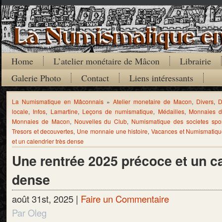
Home
L’atelier monétaire de Mâcon
Librairie
Galerie Photo
Contact
Liens intéressants
La Numismatique en Mâconnais
»
Atelier monetaire de Macon
,
Divers
,
D
locale
,
Infos
,
Lamartine
,
Leçons de numismatique
,
Médailles
,
Monnaies d'
Monnaies de Macon
,
Nouvelles du Club
,
Numismatique des societes spor
Tresors et decouvertes
,
Une monnaie une histoire
,
Vacances et Numismatiq
et un calendrier très dense
Une rentrée 2025 précoce et un ca
dense
août 31st, 2025 |
Faire un Commentaire
Par Oleg