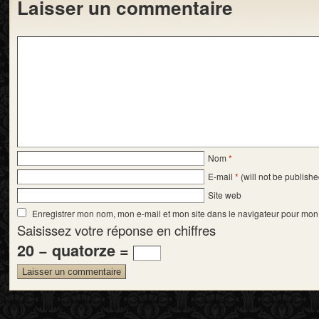
Laisser un commentaire
Nom
*
E-mail
*
(will not be publishe
Site web
Enregistrer mon nom, mon e-mail et mon site dans le navigateur pour mo
Saisissez votre réponse en chiffres
20 − quatorze =