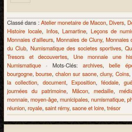
Classé dans :
Atelier monetaire de Macon
,
Divers
,
D
Histoire locale
,
Infos
,
Lamartine
,
Leçons de numi
Monnaies d'ailleurs
,
Monnaies de Cluny
,
Monnaies 
du Club
,
Numismatique des societes sportives
,
Qu
Tresors et decouvertes
,
Une monnaie une hist
Numismatique
· Mots-Clés:
archives
,
belle ép
bourgogne
,
bourse
,
chalon sur saone
,
cluny
,
Coins
la collection
,
document
,
Exposition
,
féodale
,
gué
journées du patrimoine
,
Mâcon
,
medaille
,
médi
monnaie
,
moyen-âge
,
municipales
,
numismatique
,
p
réunion
,
royale
,
saint rémy
,
saone et loire
,
trésor