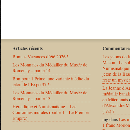
Articles récents
Commentaires
Bonnes Vacances d’été 2026 !
Les jetons de l
Mâcon : La solu
Les Monnaies du Médailler du Musée de
Numismatique
Romenay – partie 14
jeton de la B
Bon pour 1 Prime, une variante inédite du
reste un mystèr
jeton de l’Expo 37 ! :
La Jeanne d’Ar
Les Monnaies du Médailler du Musée de
médaille banal
Romenay – partie 13
en Mâconnais
d’Alexandre Mo
Héraldique et Numismatique – Les
(1/2) ?
Couronnes murales (partie 4 – Le Premier
Empire)
mg
dans
Les m
1 franc Morlon