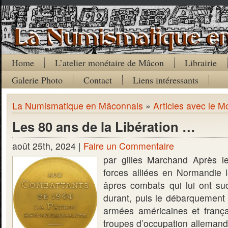
Home
L’atelier monétaire de Mâcon
Librairie
Galerie Photo
Contact
Liens intéressants
La Numismatique en Mâconnais
»
Articles avec le M
Les 80 ans de la Libération …
août 25th, 2024 |
Faire un Commentaire
par gilles Marchand Après 
forces alliées en Normandie l
âpres combats qui lui ont s
durant, puis le débarquement
armées américaines et frança
troupes d’occupation allemande