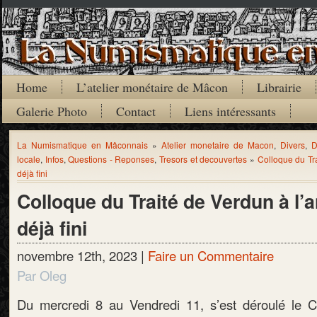
Home
L’atelier monétaire de Mâcon
Librairie
Galerie Photo
Contact
Liens intéressants
La Numismatique en Mâconnais
»
Atelier monetaire de Macon
,
Divers
,
D
locale
,
Infos
,
Questions - Reponses
,
Tresors et decouvertes
»
Colloque du Tra
déjà fini
Colloque du Traité de Verdun à l’an
déjà fini
novembre 12th, 2023 |
Faire un Commentaire
Par Oleg
Du mercredi 8 au Vendredi 11, s’est déroulé le Co