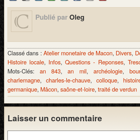
Publié par
Oleg
Classé dans :
Atelier monetaire de Macon
,
Divers
,
D
Histoire locale
,
Infos
,
Questions - Reponses
,
Tres
Mots-Clés:
an 843
,
an mil
,
archéologie
,
bou
charlemagne
,
charles-le-chauve
,
colloque
,
histoir
germanique
,
Mâcon
,
saône-et-loire
,
traité de verdun
Laisser un commentaire