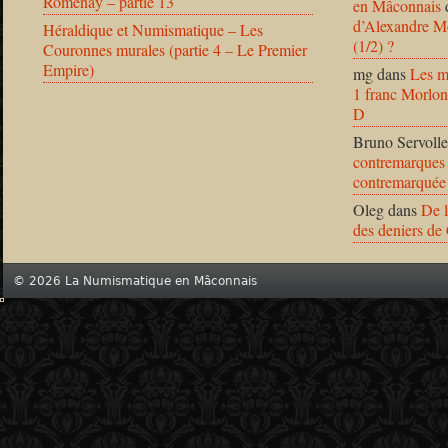
Romenay – partie 13
en Mâconnais
d’Alexandre Mo
Héraldique et Numismatique – Les
(1/2) ?
Couronnes murales (partie 4 – Le Premier
Empire)
mg
dans
Les m
1 franc Morlon
D
Bruno Servolle
contremarques 
contremarquée
Oleg
dans
De l
des deniers de
© 2026 La Numismatique en Mâconnais