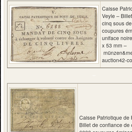
Caisse Patri
Veyle – Bille
cinq sous d
coupures ém
uniface noir
x 53 mm –
münzen&med
auction42-co
–
Caisse Patriotique de 
Billet de confiance de