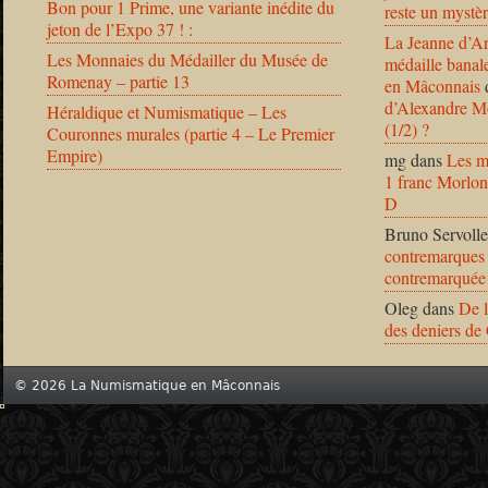
Bon pour 1 Prime, une variante inédite du
reste un mystèr
jeton de l’Expo 37 ! :
La Jeanne d’Ar
Les Monnaies du Médailler du Musée de
médaille banal
Romenay – partie 13
en Mâconnais
d’Alexandre Mo
Héraldique et Numismatique – Les
(1/2) ?
Couronnes murales (partie 4 – Le Premier
Empire)
mg
dans
Les m
1 franc Morlon
D
Bruno Servolle
contremarques 
contremarquée
Oleg
dans
De l
des deniers de
© 2026 La Numismatique en Mâconnais