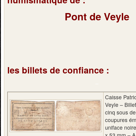
Pont de Veyle
les billets de confiance :
–
Caisse Patri
Veyle – Bille
cinq sous d
coupures ém
uniface noir
x 53 mm – Al