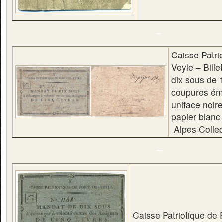
–
Caisse Patri
Veyle – Bille
dix sous de
coupures ém
uniface noire
papier blanc
Alpes Collec
–
Caisse Patriotique de 