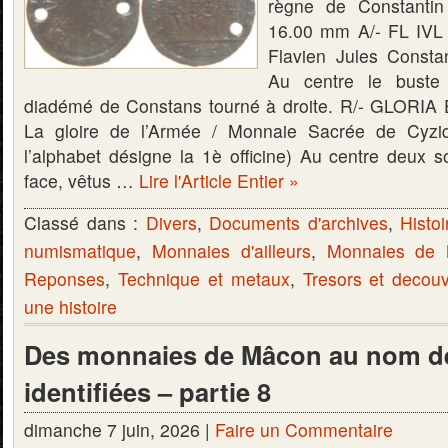
règne de Constantin
16.00 mm A/- FL I
Flavien Jules Consta
Au centre le buste 
diadémé de Constans tourné à droite. R/- GLOR
La gloire de l’Armée / Monnaie Sacrée de Cyzi
l’alphabet désigne la 1è officine) Au centre deux s
face, vêtus …
Lire l'Article Entier »
Classé dans :
Divers
,
Documents d'archives
,
Histoi
numismatique
,
Monnaies d'ailleurs
,
Monnaies de
Reponses
,
Technique et metaux
,
Tresors et decou
une histoire
Des monnaies de Mâcon au nom de
identifiées – partie 8
dimanche 7 juin, 2026 |
Faire un Commentaire