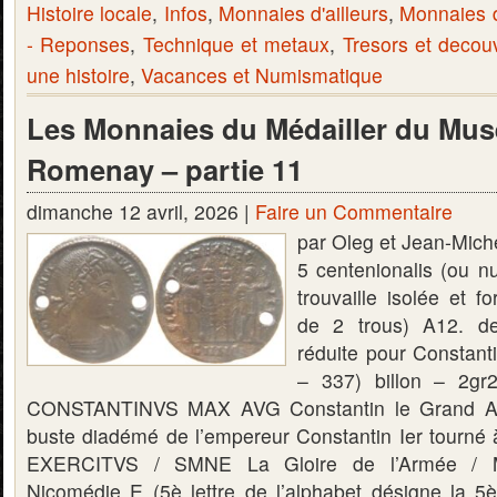
Histoire locale
,
Infos
,
Monnaies d'ailleurs
,
Monnaies 
- Reponses
,
Technique et metaux
,
Tresors et decou
une histoire
,
Vacances et Numismatique
Les Monnaies du Médailler du Mus
Romenay – partie 11
dimanche 12 avril, 2026 |
Faire un Commentaire
par Oleg et Jean-Mic
5 centenionalis (ou
trouvaille isolée et f
de 2 trous) A12. de 
réduite pour Constant
– 337) billon – 2g
CONSTANTINVS MAX AVG Constantin le Grand Au
buste diadémé de l’empereur Constantin Ier tourné 
EXERCITVS / SMNE La Gloire de l’Armée / 
Nicomédie E (5è lettre de l’alphabet désigne la 5