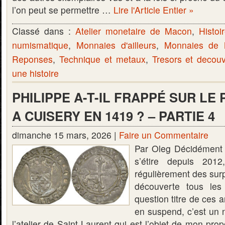
l’on peut se permettre …
Lire l'Article Entier »
Classé dans :
Atelier monetaire de Macon
,
Histoi
numismatique
,
Monnaies d'ailleurs
,
Monnaies de
Reponses
,
Technique et metaux
,
Tresors et decou
une histoire
PHILIPPE A-T-IL FRAPPÉ SUR LE 
A CUISERY EN 1419 ? – PARTIE 4
dimanche 15 mars, 2026 |
Faire un Commentaire
Par Oleg Décidément c
s’étire depuis 201
régulièrement des surp
découverte tous le
question titre de ces a
en suspend, c’est un 
l’atelier de Saint Laurent qui est l’objet de mon pro