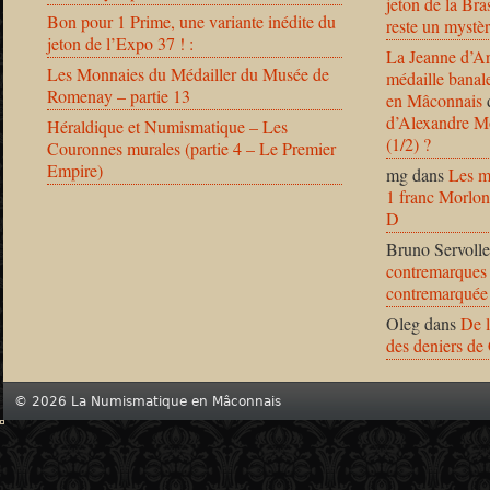
jeton de la B
Bon pour 1 Prime, une variante inédite du
reste un mystèr
jeton de l’Expo 37 ! :
La Jeanne d’Ar
Les Monnaies du Médailler du Musée de
médaille banal
Romenay – partie 13
en Mâconnais
d’Alexandre Mo
Héraldique et Numismatique – Les
(1/2) ?
Couronnes murales (partie 4 – Le Premier
Empire)
mg
dans
Les m
1 franc Morlon
D
Bruno Servolle
contremarques 
contremarquée
Oleg
dans
De l
des deniers de
© 2026 La Numismatique en Mâconnais