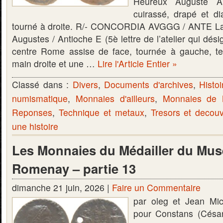
Heureux Auguste A
cuirassé, drapé et 
tourné à droite. R/- CONCORDIA AVGGG / ANTE La
Augustes / Antioche E (5è lettre de l’atelier qui dési
centre Rome assise de face, tournée à gauche, te
main droite et une …
Lire l'Article Entier »
Classé dans :
Divers
,
Documents d'archives
,
Histoi
numismatique
,
Monnaies d'ailleurs
,
Monnaies de
Reponses
,
Technique et metaux
,
Tresors et decou
une histoire
Les Monnaies du Médailler du Mus
Romenay – partie 13
dimanche 21 juin, 2026 |
Faire un Commentaire
par oleg et Jean Mi
pour Constans (Césa