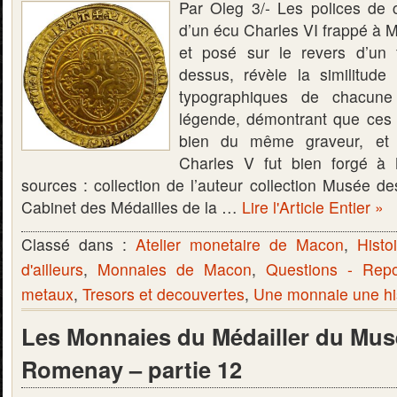
Par Oleg 3/- Les polices de 
d’un écu Charles VI frappé à 
et posé sur le revers d’un 
dessus, révèle la similitude 
typographiques de chacune
légende, démontrant que ces
bien du même graveur, et 
Charles V fut bien forgé à
sources : collection de l’auteur collection Musée d
Cabinet des Médailles de la …
Lire l'Article Entier »
Classé dans :
Atelier monetaire de Macon
,
Histo
d'ailleurs
,
Monnaies de Macon
,
Questions - Rep
metaux
,
Tresors et decouvertes
,
Une monnaie une hi
Les Monnaies du Médailler du Mus
Romenay – partie 12