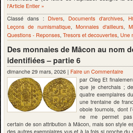
l'Article Entier »
Classé dans :
Divers
,
Documents d'archives
,
Hi
Leçons de numismatique
,
Monnaies d'ailleurs
,
M
Questions - Reponses
,
Tresors et decouvertes
,
Une m
Des monnaies de Mâcon au nom de
identifiées – partie 6
dimanche 29 mars, 2026 |
Faire un Commentaire
par Oleg Et finalement
que je cherchais ; d
quatre exemplaires du
une trentaine de fran
obole tournois, dont l
ne me permet pas 
certain de son attribution à Mâcon, mais son style est 
des autres exemplaires vus et à la fois si proche du