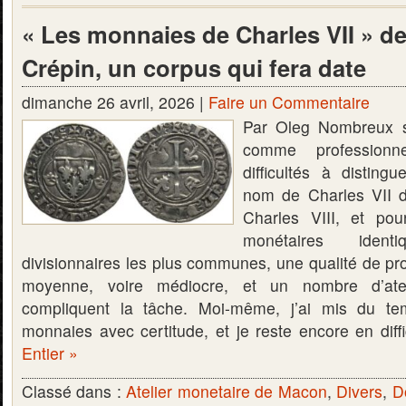
« Les monnaies de Charles VII » d
Crépin, un corpus qui fera date
dimanche 26 avril, 2026 |
Faire un Commentaire
Par Oleg Nombreux s
comme professionn
difficultés à distin
nom de Charles VII 
Charles VIII, et po
monétaires iden
divisionnaires les plus communes, une qualité de pr
moyenne, voire médiocre, et un nombre d’atel
compliquent la tâche. Moi-même, j’ai mis du te
monnaies avec certitude, et je reste encore en dif
Entier »
Classé dans :
Atelier monetaire de Macon
,
Divers
,
D