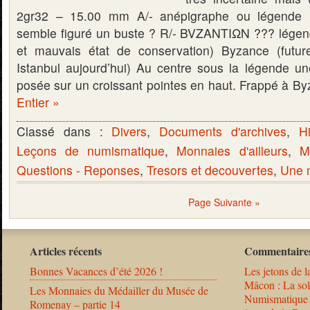
2gr32 – 15.00 mm A/- anépigraphe ou légende il
semble figuré un buste ? R/- BVZANTIΩN ??? légende 
et mauvais état de conservation) Byzance (future
Istanbul aujourd’hui) Au centre sous la légende une
posée sur un croissant pointes en haut. Frappé à 
Entier »
Classé dans :
Divers
,
Documents d'archives
,
Hi
Leçons de numismatique
,
Monnaies d'ailleurs
,
M
Questions - Reponses
,
Tresors et decouvertes
,
Une m
Page Suivante »
Articles récents
Commentaires
Bonnes Vacances d’été 2026 !
Les jetons de l
Mâcon : La solu
Les Monnaies du Médailler du Musée de
Numismatique
Romenay – partie 14