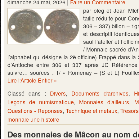
dimanche 24 mai, 2026 |
Faire un Commentaire
par oleg et Jean Mich
taille réduite pour Co
306 – 337) billon – 1
et descriptif identiqu
sauf l’atelier et l’of
/ Monnaie sacrée d’Ant
l’alphabet qui désigne la 2è officine) Frappé dans la 2è
d’Antioche entre 306 et 337 après JC Référenc
suivre… sources : 1/ « Romenay – (S et L) Fouill
Lire l'Article Entier »
Classé dans :
Divers
,
Documents d'archives
,
Hi
Leçons de numismatique
,
Monnaies d'ailleurs
,
M
Questions - Reponses
,
Technique et metaux
,
Tresors
monnaie une histoire
Des monnaies de Mâcon au nom de