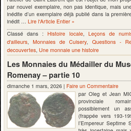
par nouvel exemplaire, non pas identique, mais un
inédite d’un exemplaire déjà publié dans la première
inédit …
Lire l'Article Entier »
Classé dans :
Histoire locale
,
Leçons de numi
d'ailleurs
,
Monnaies de Cuisery
,
Questions - R
decouvertes
,
Une monnaie une histoire
Les Monnaies du Médailler du Mus
Romenay – partie 10
dimanche 1 mars, 2026 |
Faire un Commentaire
par Oleg et Jean M
provinciale rom
possiblement un as
(frappée vers 193-1
l’Empereur Septime Sé
très incertaine mais