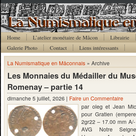
Home
L’atelier monétaire de Mâcon
Librairie
Galerie Photo
Contact
Liens intéressants
La Numismatique en Mâconnais
» Archive
Les Monnaies du Médailler du Mus
Romenay – partie 14
dimanche 5 juillet, 2026 |
Faire un Commentaire
par oleg et Jean Mi
pour Gratien (emper
2gr22 – 17.00 mm A
AVG Notre Seigne