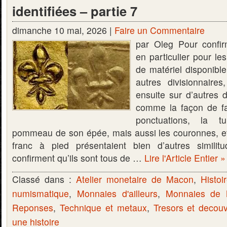
identifiées – partie 7
dimanche 10 mai, 2026 |
Faire un Commentaire
par Oleg Pour confir
en particulier pour le
de matériel disponible
autres divisionnaire
ensuite sur d’autres d
comme la façon de fai
ponctuations, la t
pommeau de son épée, mais aussi les couronnes, e
franc à pied présentaient bien d’autres similit
confirment qu’ils sont tous de …
Lire l'Article Entier »
Classé dans :
Atelier monetaire de Macon
,
Histoi
numismatique
,
Monnaies d'ailleurs
,
Monnaies de
Reponses
,
Technique et metaux
,
Tresors et decou
une histoire