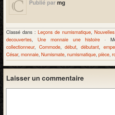
Publié par
mg
Classé dans :
Leçons de numismatique
,
Nouvelles
decouvertes
,
Une monnaie une histoire
· Mo
collectionneur
,
Commode
,
début
,
débutant
,
empe
César
,
monnaie
,
Numismate
,
numismatique
,
pièce
,
r
Laisser un commentaire