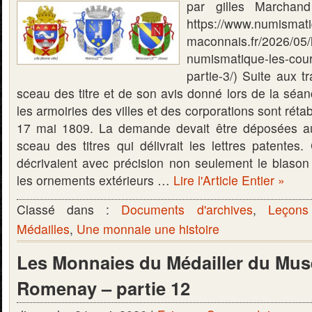
par gilles Marchand 
https://www.numismat
maconnais.fr/2026/05/
numismatique-les-cou
partie-3/) Suite aux 
sceau des titre et de son avis donné lors de la séa
les armoiries des villes et des corporations sont réta
17 mai 1809. La demande devait être déposées a
sceau des titres qui délivrait les lettres patentes.
décrivaient avec précision non seulement le blaso
les ornements extérieurs …
Lire l'Article Entier »
Classé dans :
Documents d'archives
,
Leçons
Médailles
,
Une monnaie une histoire
Les Monnaies du Médailler du Mus
Romenay – partie 12