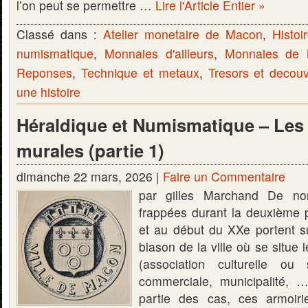
l’on peut se permettre …
Lire l'Article Entier »
Classé dans :
Atelier monetaire de Macon
,
Histoi
numismatique
,
Monnaies d'ailleurs
,
Monnaies de
Reponses
,
Technique et metaux
,
Tresors et decou
une histoire
Héraldique et Numismatique – Le
murales (partie 1)
dimanche 22 mars, 2026 |
Faire un Commentaire
par gilles Marchand De no
frappées durant la deuxième p
et au début du XXe portent su
blason de la ville où se situe 
(association culturelle ou s
commerciale, municipalité, 
partie des cas, ces armoir