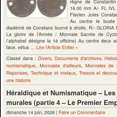
règne de Constantin
16.00 mm A/- FL I
Flavien Jules Consta
Au centre le buste 
diadémé de Constans tourné à droite. R/- GLOR
La gloire de l’Armée / Monnaie Sacrée de Cyzi
l’alphabet désigne la 1è officine) Au centre deux s
face, vêtus …
Lire l'Article Entier »
Classé dans :
Divers
,
Documents d'archives
,
Histoi
numismatique
,
Monnaies d'ailleurs
,
Monnaies de
Reponses
,
Technique et metaux
,
Tresors et decou
une histoire
Héraldique et Numismatique – Le
murales (partie 4 – Le Premier Emp
dimanche 14 juin, 2026 |
Faire un Commentaire