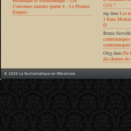
Héraldique et Numismatique – Les
(1/2) ?
Couronnes murales (partie 4 – Le Premier
Empire)
mg
dans
Les m
1 franc Morlon
D
Bruno Servolle
contremarques 
contremarquée
Oleg
dans
De l
des deniers de
© 2026 La Numismatique en Mâconnais