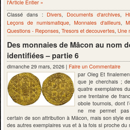
l'Article Entier »
Classé dans :
Divers
,
Documents d'archives
,
Hi
Leçons de numismatique
,
Monnaies d'ailleurs
,
M
Questions - Reponses
,
Tresors et decouvertes
,
Une m
Des monnaies de Mâcon au nom de
identifiées – partie 6
dimanche 29 mars, 2026 |
Faire un Commentaire
par Oleg Et finalement
que je cherchais ; d
quatre exemplaires du
une trentaine de fran
obole tournois, dont l
ne me permet pas 
certain de son attribution à Mâcon, mais son style est 
des autres exemplaires vus et à la fois si proche du