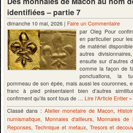
Des monnaies de Mâcon au nom de
identifiées – partie 7
dimanche 10 mai, 2026 |
Faire un Commentaire
par Oleg Pour confir
en particulier pour le
de matériel disponible
autres divisionnaire
ensuite sur d’autres d
comme la façon de fai
ponctuations, la t
pommeau de son épée, mais aussi les couronnes, e
franc à pied présentaient bien d’autres similit
confirment qu’ils sont tous de …
Lire l'Article Entier »
Classé dans :
Atelier monetaire de Macon
,
Histoi
numismatique
,
Monnaies d'ailleurs
,
Monnaies de
Reponses
,
Technique et metaux
,
Tresors et decou