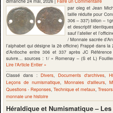
dimanche 24 mai, 2026 |
Faire un Commentaire
par oleg et Jean Mich
taille réduite pour Co
306 – 337) billon – 1
et descriptif identiqu
sauf l’atelier et l’of
/ Monnaie sacrée d’Ant
l’alphabet qui désigne la 2è officine) Frappé dans la 2è
d’Antioche entre 306 et 337 après JC Référenc
suivre… sources : 1/ « Romenay – (S et L) Fouill
Lire l'Article Entier »
Classé dans :
Divers
,
Documents d'archives
,
Hi
Leçons de numismatique
,
Monnaies d'ailleurs
,
M
Questions - Reponses
,
Technique et metaux
,
Tresors
monnaie une histoire
Héraldique et Numismatique – Le