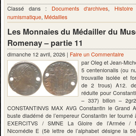
Classé dans :
Documents d'archives
,
Histoire
numismatique
,
Médailles
Les Monnaies du Médailler du Mus
Romenay – partie 11
dimanche 12 avril, 2026 |
Faire un Commentaire
par Oleg et Jean-Mic
5 centenionalis (ou
trouvaille isolée et f
de 2 trous) A12. de 
réduite pour Constant
– 337) billon – 2g
CONSTANTINVS MAX AVG Constantin le Grand Au
buste diadémé de l’empereur Constantin Ier tourné 
EXERCITVS / SMNE La Gloire de l’Armée / 
Nicomédie E (5è lettre de l’alphabet désigne la 5