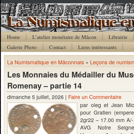
Home
L’atelier monétaire de Mâcon
Librairie
Galerie Photo
Contact
Liens intéressants
La Numismatique en Mâconnais
»
Leçons de numism
Les Monnaies du Médailler du Mus
Romenay – partie 14
dimanche 5 juillet, 2026 |
Faire un Commentaire
par oleg et Jean Mi
pour Gratien (emper
2gr22 – 17.00 mm A
AVG Notre Seigne