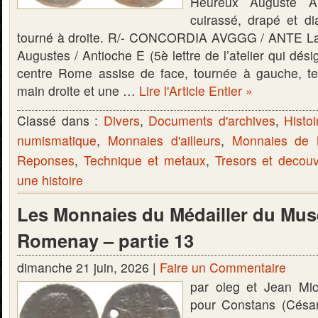
Heureux Auguste A
cuirassé, drapé et 
tourné à droite. R/- CONCORDIA AVGGG / ANTE La
Augustes / Antioche E (5è lettre de l’atelier qui dési
centre Rome assise de face, tournée à gauche, te
main droite et une …
Lire l'Article Entier »
Classé dans :
Divers
,
Documents d'archives
,
Histoi
numismatique
,
Monnaies d'ailleurs
,
Monnaies de
Reponses
,
Technique et metaux
,
Tresors et decou
une histoire
Les Monnaies du Médailler du Mus
Romenay – partie 13
dimanche 21 juin, 2026 |
Faire un Commentaire
par oleg et Jean Mi
pour Constans (Césa