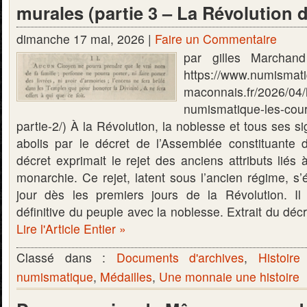
murales (partie 3 – La Révolution 
dimanche 17 mai, 2026 |
Faire un Commentaire
par gilles Marchand 
https://www.numismat
maconnais.fr/2026/04/
numismatique-les-cou
partie-2/) À la Révolution, la noblesse et tous ses sig
abolis par le décret de l’Assemblée constituante
décret exprimait le rejet des anciens attributs liés 
monarchie. Ce rejet, latent sous l’ancien régime, s’é
jour dès les premiers jours de la Révolution. Il
définitive du peuple avec la noblesse. Extrait du dé
Lire l'Article Entier »
Classé dans :
Documents d'archives
,
Histoire
numismatique
,
Médailles
,
Une monnaie une histoire