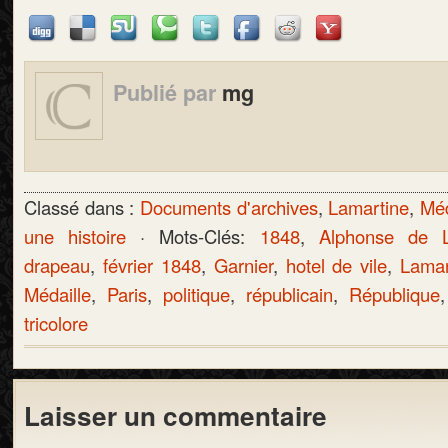
Publié par
mg
Classé dans :
Documents d'archives
,
Lamartine
,
Méd
une histoire
· Mots-Clés:
1848
,
Alphonse de L
drapeau
,
février 1848
,
Garnier
,
hotel de vile
,
Lamar
Médaille
,
Paris
,
politique
,
républicain
,
République
tricolore
Laisser un commentaire