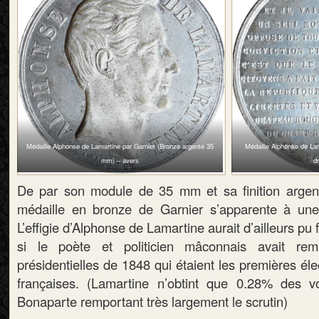
Médaille Alphonse de Lamartine par Garnier (Bronze argenté 35
Médaille Alphonse de Lam
mm) – avers
d
De par son module de 35 mm et sa finition argent
médaille en bronze de Garnier s’apparente à une
L’effigie d’Alphonse de Lamartine aurait d’ailleurs pu 
si le poète et politicien mâconnais avait rem
présidentielles de 1848 qui étaient les premières éle
françaises. (Lamartine n’obtint que 0.28% des v
Bonaparte remportant très largement le scrutin)