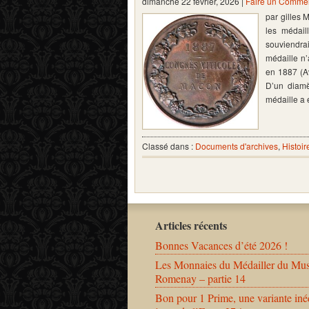
dimanche 22 février, 2026 |
Faire un Commen
par gilles
les médail
souviendra
médaille n’
en 1887 (A
D’un diamè
médaille a 
Classé dans :
Documents d'archives
,
Histoir
Articles récents
Bonnes Vacances d’été 2026 !
Les Monnaies du Médailler du Mu
Romenay – partie 14
Bon pour 1 Prime, une variante iné