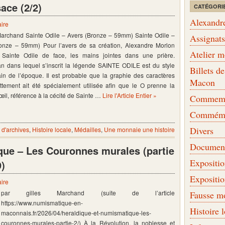
ace (2/2)
CATÉGORI
Alexandr
ire
 Marchand Sainte Odile – Avers (Bronze – 59mm) Sainte Odile –
Assignat
onze – 59mm) Pour l’avers de sa création, Alexandre Morlon
Atelier 
 Sainte Odile de face, les mains jointes dans une prière.
lan dans lequel s’inscrit la légende SAINTE ODILE est du style
Billets 
in de l’époque. Il est probable que la graphie des caractères
Macon
tement ait été spécialement utilisée afin que le O prenne la
œil, référence à la cécité de Sainte …
Lire l'Article Entier »
Commemor
Commémo
Divers
d'archives
,
Histoire locale
,
Médailles
,
Une monnaie une histoire
Document
que – Les Couronnes murales (partie
Expositi
9)
Expositi
ire
par gilles Marchand (suite de l’article
Fausse m
https://www.numismatique-en-
Histoire 
maconnais.fr/2026/04/heraldique-et-numismatique-les-
couronnes-murales-partie-2/) À la Révolution, la noblesse et