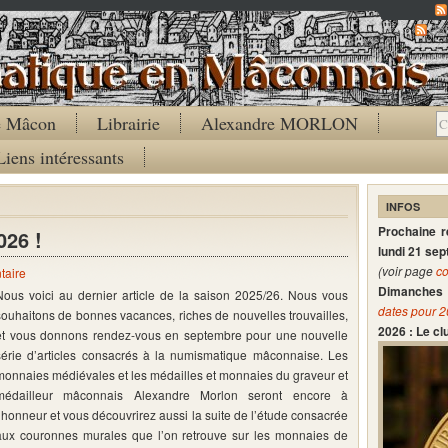
Co
de Mâcon
Librairie
Alexandre MORLON
Liens intéressants
INFOS
Prochaine 
026 !
lundi 21 se
(voir page
co
taire
Dimanches 
Nous voici au dernier article de la saison 2025/26. Nous vous
dates pour 
souhaitons de bonnes vacances, riches de nouvelles trouvailles,
2026 : Le c
et vous donnons rendez-vous en septembre pour une nouvelle
série d’articles consacrés à la numismatique mâconnaise. Les
monnaies médiévales et les médailles et monnaies du graveur et
médailleur mâconnais Alexandre Morlon seront encore à
l’honneur et vous découvrirez aussi la suite de l’étude consacrée
aux couronnes murales que l’on retrouve sur les monnaies de