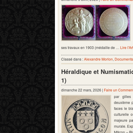
ses travaux en 1903 (médaille de …
Lire l'Ar
Classé dans :
Alexandre Morlon
,
Documents 
Héraldique et Numismati
1)
dimanche 22 mars, 2026 |
Faire un Comment
par gille
deuxième pa
faces le bl
culturelle 
majeure pa
murale. Exp
Mâcon – Bl