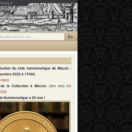
Articles
mmentaires
réunion du club numismatique de Mâcon :
ptembre 2026 à 17h00.
ntact
)
de la Collection à Mâcon:
(lien vers
les
2026
)
lub Numismatique a 50 ans !