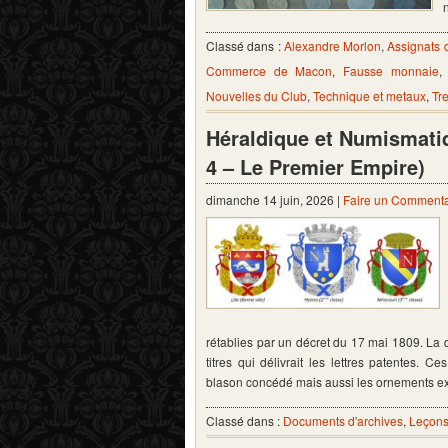
Classé dans :
Alexandre Morlon
,
Assignats
Commerce de Macon
,
Fausse monnaie
Nouvelles du Club
,
Technique et metaux
,
Tr
Héraldique et Numismati
4 – Le Premier Empire)
dimanche 14 juin, 2026 |
Faire un Commenta
rétablies par un décret du 17 mai 1809. L
titres qui délivrait les lettres patentes. 
blason concédé mais aussi les ornements e
Classé dans :
Documents d'archives
,
Leçons