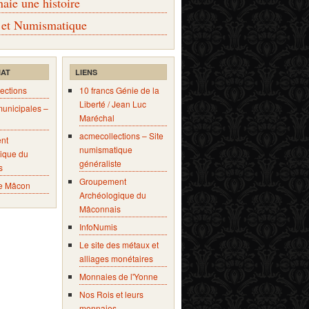
ie une histoire
 et Numismatique
IAT
LIENS
ections
10 francs Génie de la
Liberté / Jean Luc
municipales –
Maréchal
acmecollections – Site
nt
numismatique
ique du
généraliste
s
Groupement
e Mâcon
Archéologique du
Mâconnais
InfoNumis
Le site des métaux et
alliages monétaires
Monnaies de l'Yonne
Nos Rois et leurs
monnaies