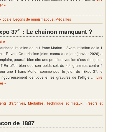
ier »
e locale
,
Leçons de numismatique
,
Médailles
Expo 37” : Le chainon manquant ?
ire
Marchand Imitation de la 1 franc Morlon – Avers Imitation de la 1
n – Revers Ce rarissime jeton, connu à ce jour (janvier 2026) à
mplaire, pourrait bien être une première version d’essai du jeton
37.En effet, bien que son poids soit de 4,4 grammes contre 4
ur une 1 franc Morlon comme pour le jeton de l’Expo 37, le
 rigoureusement identique et les gravures de l’effigie …
Lire
ier »
nts d'archives
,
Médailles
,
Technique et metaux
,
Tresors et
âcon de 1887