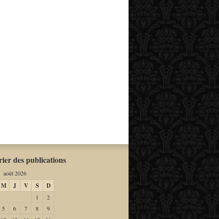
ier des publications
août 2026
M
J
V
S
D
1
2
5
6
7
8
9