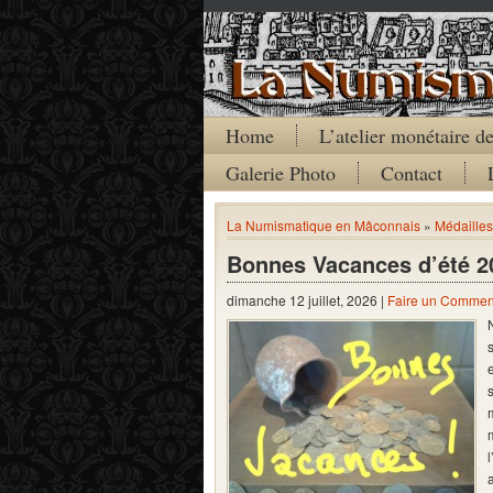
Home
L’atelier monétaire 
Galerie Photo
Contact
La Numismatique en Mâconnais
»
Médailles
Bonnes Vacances d’été 2
dimanche 12 juillet, 2026 |
Faire un Commen