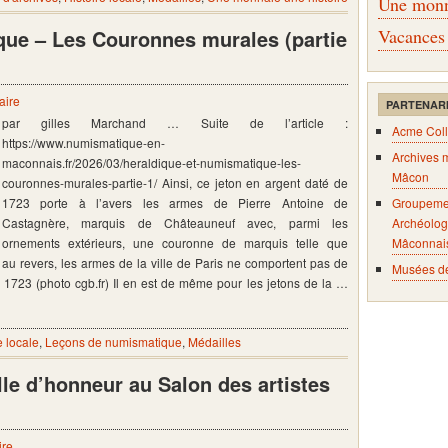
Une monna
que – Les Couronnes murales (partie
Vacances
aire
PARTENAR
par gilles Marchand … Suite de l’article :
Acme Coll
https://www.numismatique-en-
Archives 
maconnais.fr/2026/03/heraldique-et-numismatique-les-
Mâcon
couronnes-murales-partie-1/ Ainsi, ce jeton en argent daté de
1723 porte à l’avers les armes de Pierre Antoine de
Groupeme
Castagnère, marquis de Châteauneuf avec, parmi les
Archéolog
ornements extérieurs, une couronne de marquis telle que
Mâconnai
, au revers, les armes de la ville de Paris ne comportent pas de
Musées d
1723 (photo cgb.fr) Il en est de même pour les jetons de la …
e locale
,
Leçons de numismatique
,
Médailles
le d’honneur au Salon des artistes
ire