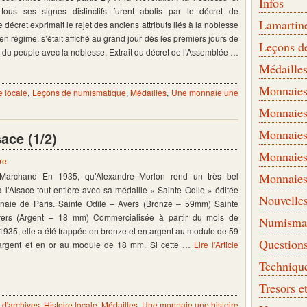
Infos
tous ses signes distinctifs furent abolis par le décret de
Lamartin
décret exprimait le rejet des anciens attributs liés à la noblesse
ien régime, s’était affiché au grand jour dès les premiers jours de
Leçons d
ive du peuple avec la noblesse. Extrait du décret de l’Assemblée …
Médaille
Monnaies 
e locale
,
Leçons de numismatique
,
Médailles
,
Une monnaie une
Monnaies
Monnaies
ace (1/2)
Monnaies
re
s Marchand En 1935, qu’Alexandre Morlon rend un très bel
Monnaies
’Alsace tout entière avec sa médaille « Sainte Odile » éditée
Nouvelle
naie de Paris. Sainte Odile – Avers (Bronze – 59mm) Sainte
vers (Argent – 18 mm) Commercialisée à partir du mois de
Numismati
935, elle a été frappée en bronze et en argent au module de 59
Question
rgent et en or au module de 18 mm. Si cette …
Lire l'Article
Techniqu
Tresors e
d'archives
,
Histoire locale
,
Médailles
,
Une monnaie une histoire