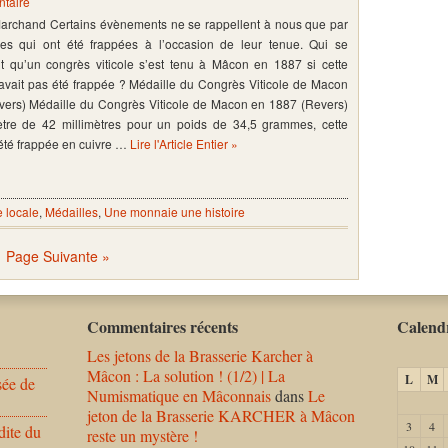
taire
 Marchand Certains évènements ne se rappellent à nous que par
les qui ont été frappées à l’occasion de leur tenue. Qui se
it qu’un congrès viticole s’est tenu à Mâcon en 1887 si cette
avait pas été frappée ? Médaille du Congrès Viticole de Macon
vers) Médaille du Congrès Viticole de Macon en 1887 (Revers)
tre de 42 millimètres pour un poids de 34,5 grammes, cette
été frappée en cuivre …
Lire l'Article Entier »
e locale
,
Médailles
,
Une monnaie une histoire
Page Suivante »
Commentaires récents
Calendr
Les jetons de la Brasserie Karcher à
Mâcon : La solution ! (1/2) | La
L
M
sée de
Numismatique en Mâconnais
dans
Le
jeton de la Brasserie KARCHER à Mâcon
3
4
dite du
reste un mystère !