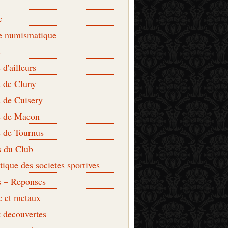
e
e numismatique
s
d'ailleurs
 de Cluny
 de Cuisery
 de Macon
 de Tournus
s du Club
que des societes sportives
s – Reponses
e et metaux
t decouvertes