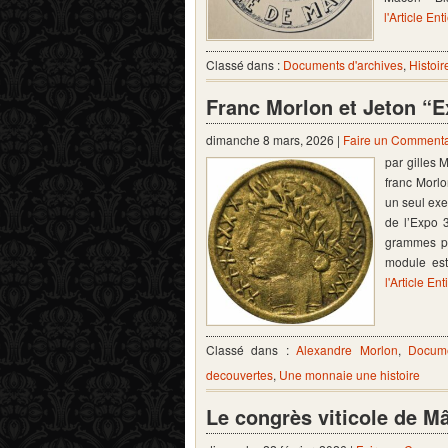
l'Article Ent
Classé dans :
Documents d'archives
,
Histoir
Franc Morlon et Jeton “
dimanche 8 mars, 2026 |
Faire un Commenta
par gilles 
franc Morlo
un seul exe
de l’Expo 
grammes po
module est
l'Article Ent
Classé dans :
Alexandre Morlon
,
Docume
decouvertes
,
Une monnaie une histoire
Le congrès viticole de M