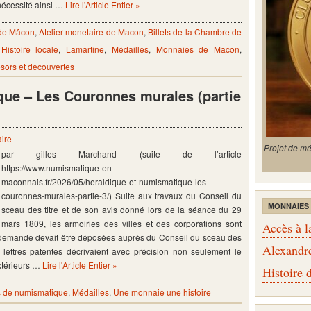
nécessité ainsi …
Lire l'Article Entier »
 de Mâcon
,
Atelier monetaire de Macon
,
Billets de la Chambre de
,
Histoire locale
,
Lamartine
,
Médailles
,
Monnaies de Macon
,
esors et decouvertes
que – Les Couronnes murales (partie
ire
Projet de m
par gilles Marchand (suite de l’article
https://www.numismatique-en-
maconnais.fr/2026/05/heraldique-et-numismatique-les-
couronnes-murales-partie-3/) Suite aux travaux du Conseil du
MONNAIES
sceau des titre et de son avis donné lors de la séance du 29
mars 1809, les armoiries des villes et des corporations sont
Accès à l
a demande devait être déposées auprès du Conseil du sceau des
Alexandr
Ces lettres patentes décrivaient avec précision non seulement le
xtérieurs …
Lire l'Article Entier »
Histoire
 de numismatique
,
Médailles
,
Une monnaie une histoire