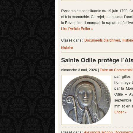
l’Assemblée constituante du 19 juin 1790. Ce 
et à la monarchie. Ce rejet, latent sous l’anc
la Révolution. Il marquait la rupture définit
Lire l'Article Entier »
Classé dans :
Documents d'archives
,
Histoir
histoire
Sainte Odile protège l’Als
dimanche 3 mai, 2026 |
Faire un Commentai
par gille
hommage à l
par la Mon
Odile – A
septembre 1
mm et en a
Entier »
Classé dans :
Alexandre Morlon
,
Documents 