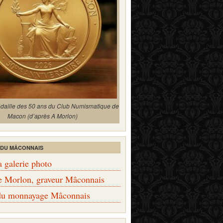
édaille des 50 ans du Club Numismatique de
Macon (d’après A Morlon)
 DU MÂCONNAIS
a galerie photo
e Morlon, graveur Mâconnais
 du monnayage Mâconnais