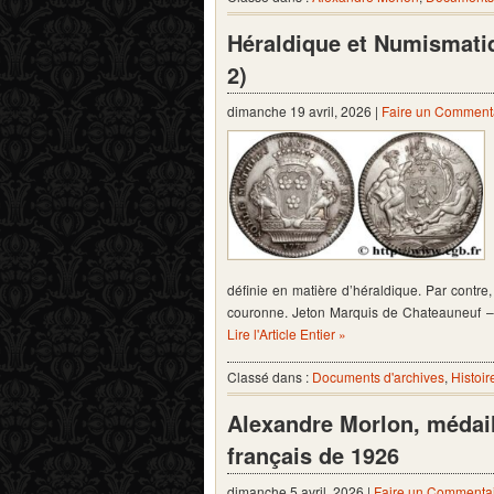
Héraldique et Numismati
2)
dimanche 19 avril, 2026 |
Faire un Comment
définie en matière d’héraldique. Par contre
couronne. Jeton Marquis de Chateauneuf – 
Lire l'Article Entier »
Classé dans :
Documents d'archives
,
Histoir
Alexandre Morlon, médail
français de 1926
dimanche 5 avril, 2026 |
Faire un Commenta