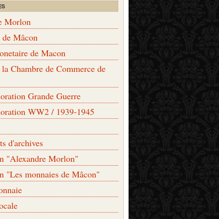
ES
e Morlon
s de Mâcon
monetaire de Macon
de la Chambre de Commerce de
ation Grande Guerre
ration WW2 / 1939-1945
s d'archives
on "Alexandre Morlon"
on "Les monnaies de Mâcon"
onnaie
locale