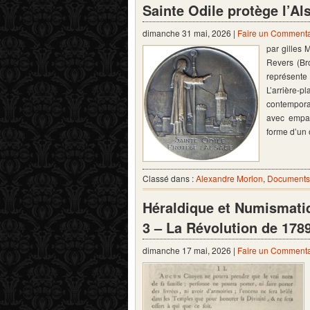
Sainte Odile protège l’Als
dimanche 31 mai, 2026 |
Faire un Commenta
par gilles
Revers (Br
représente
L’arrière-p
contempora
avec empat
forme d’un 
Classé dans :
Alexandre Morlon
,
Documents 
Héraldique et Numismati
3 – La Révolution de 178
dimanche 17 mai, 2026 |
Faire un Commenta