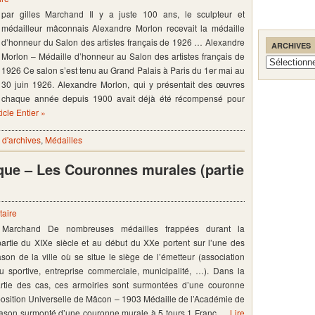
par gilles Marchand Il y a juste 100 ans, le sculpteur et
médailleur mâconnais Alexandre Morlon recevait la médaille
d’honneur du Salon des artistes français de 1926 … Alexandre
ARCHIVES
Morlon – Médaille d’honneur au Salon des artistes français de
Archives
1926 Ce salon s’est tenu au Grand Palais à Paris du 1er mai au
30 juin 1926. Alexandre Morlon, qui y présentait des œuvres
chaque année depuis 1900 avait déjà été récompensé pour
ticle Entier »
d'archives
,
Médailles
que – Les Couronnes murales (partie
aire
s Marchand De nombreuses médailles frappées durant la
rtie du XIXe siècle et au début du XXe portent sur l’une des
ason de la ville où se situe le siège de l’émetteur (association
ou sportive, entreprise commerciale, municipalité, …). Dans la
rtie des cas, ces armoiries sont surmontées d’une couronne
osition Universelle de Mâcon – 1903 Médaille de l’Académie de
ason surmonté d’une couronne murale à 5 tours 1 Franc …
Lire