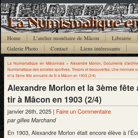
Home
L’atelier monétaire de Mâcon
Librairie
Galerie Photo
Contact
Liens intéressants
La Numismatique en Mâconnais
»
Alexandre Morlon
,
Documents d'archiv
Numismatique des societes sportives
,
Tresors et decouvertes
,
Une monnaie un
et la 3ème fête annuelle de tir à Mâcon en 1903 (2/4)
Alexandre Morlon et la 3ème fête 
tir à Mâcon en 1903 (2/4)
janvier 26th, 2025 |
Faire un Commentaire
par gilles Marchand
En 1903, Alexandre Morlon était encore élève à l’Éc