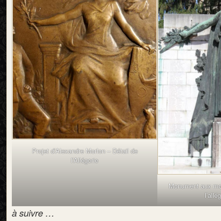
Projet d’Alexandre Morlon – Détail de
l’Allégorie
Monument aux mor
l’allé
à suivre …