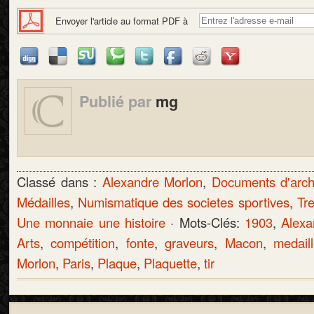
Envoyer l'article au format PDF à
Publié par
mg
Classé dans :
Alexandre Morlon
,
Documents d'arch
Médailles
,
Numismatique des societes sportives
,
Tr
Une monnaie une histoire
· Mots-Clés:
1903
,
Alexa
Arts
,
compétition
,
fonte
,
graveurs
,
Macon
,
medail
Morlon
,
Paris
,
Plaque
,
Plaquette
,
tir