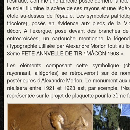
l’estrade. Comme une auréole posée derrière la tête l
le soleil illumine la scène de ses rayons et une légère 
étole au-dessus de l’épaule. Les symboles patrioti
tricolore), posés en évidence aux pieds de la Vic
décor. A l’exergue, posé devant des branches de 
entrecroisées, un cartouche mentionne la légend
(Typographie utilisée par Alexandre Morlon tout au lo
3ème FETE ANNVELLE DE TIR / MÂCON 1903 ».
Les éléments composant cette symbolique (chên
rayonnant, allégories) se retrouveront sur de nom
postérieures d’Alexandre Morlon. Le monument aux 
réalisera entre 1921 et 1923 est, par exemple, trè
représentée sur le projet de plaquette pour la 3ème fê