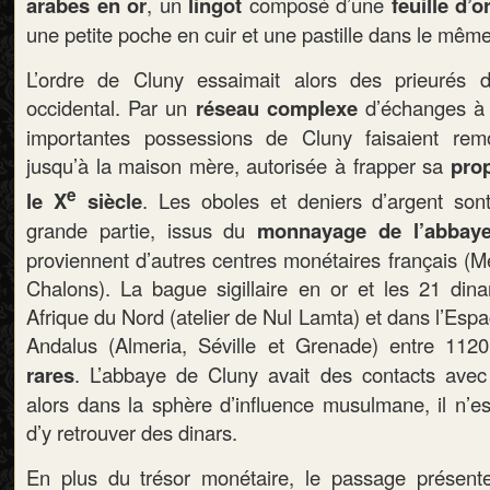
arabes en or
, un
lingot
composé d’une
feuille d’o
une petite poche en cuir et une pastille dans le mêm
L’ordre de Cluny essaimait alors des prieurés
occidental. Par un
réseau complexe
d’échanges à t
importantes possessions de Cluny faisaient rem
jusqu’à la maison mère, autorisée à frapper sa
pro
e
le X
siècle
. Les oboles et deniers d’argent sont
grande partie, issus du
monnayage de l’abbay
proviennent d’autres centres monétaires français (M
Chalons). La bague sigillaire en or et les 21 din
Afrique du Nord (atelier de Nul Lamta) et dans l’Es
Andalus (Almeria, Séville et Grenade) entre 11
rares
. L’abbaye de Cluny avait des contacts avec 
alors dans la sphère d’influence musulmane, il n’e
d’y retrouver des dinars.
En plus du trésor monétaire, le passage présent