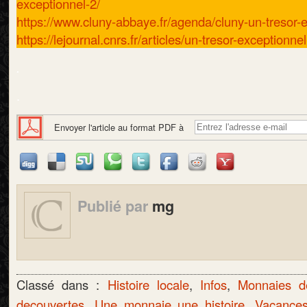
exceptionnel-2/
https://www.cluny-abbaye.fr/agenda/cluny-un-tresor-
https://lejournal.cnrs.fr/articles/un-tresor-exceptionne
.
.
Envoyer l'article au format PDF à
Publié par
mg
Classé dans :
Histoire locale
,
Infos
,
Monnaies d
decouvertes
,
Une monnaie une histoire
,
Vacances