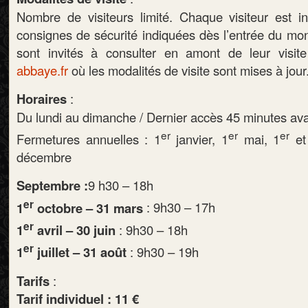
Nombre de visiteurs limité. Chaque visiteur est in
consignes de sécurité indiquées dès l’entrée du mon
sont invités à consulter en amont de leur visit
abbaye.fr
où les modalités de visite sont mises à jour
Horaires
:
Du lundi au dimanche / Dernier accès 45 minutes ava
er
er
er
Fermetures annuelles : 1
janvier, 1
mai, 1
et
décembre
Septembre :
9 h30 – 18h
er
1
octobre – 31 mars
: 9h30 – 17h
er
1
avril – 30 juin
: 9h30 – 18h
er
1
juillet – 31 août
: 9h30 – 19h
Tarifs
:
Tarif individuel : 11 €