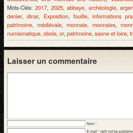
Mots-Clés:
2017
,
2025
,
abbaye
,
archéologie
,
argen
denier
,
dinar
,
Exposition
,
fouille
,
informations pra
patrimoine
,
médiévale
,
monnaie
,
monnaies
,
monn
numismatique
,
obole
,
or
,
patrimoine
,
saone et loire
,
t
Laisser un commentaire
Nom
*
E-mail
*
(will not be publishe