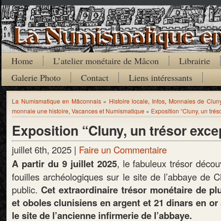
Home
L’atelier monétaire de Mâcon
Librairie
Galerie Photo
Contact
Liens intéressants
La Numismatique en Mâconnais
»
Histoire locale
,
Infos
,
Monnaies de Clun
monnaie une histoire
,
Vacances et Numismatique
»
Exposition “Cluny, un trés
Exposition “Cluny, un trésor exce
juillet 6th, 2025 |
Faire un Commentaire
A partir du 9 juillet 2025
, le fabuleux trésor déco
fouilles archéologiques sur le site de l’abbaye de 
public.
Cet extraordinaire trésor monétaire de pl
et oboles clunisiens en argent et 21 dinars en or 
le site de l’ancienne infirmerie de l’abbaye.