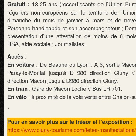
Gratuit :
18-25 ans (ressortissants de l’Union Eur
réguliers non-européens sur le territoire de l’Uni
dimanche du mois de janvier à mars et de nov
Personne handicapée et son accompagnateur ; Dema
présentation d’une attestation de moins de 6 mois
RSA, aide sociale ; Journalistes.
Accès
:
En voiture
: De Beaune ou Lyon : A 6, sortie Mâcon
Paray-le-Monial jusqu’à D 980 direction Cluny 
direction Mâcon jusqu’à D980 direction Cluny.
En train
: Gare de Mâcon Loché // Bus LR 701.
En vélo
: à proximité de la voie verte entre Chalon-
*
Pour en savoir plus sur le trésor et l’exposition :
https://www.cluny-tourisme.com/fetes-manifestations/