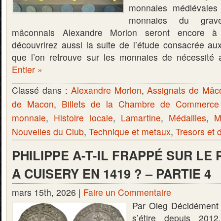
monnaies médiévales 
monnaies du grave
mâconnais Alexandre Morlon seront encore à 
découvrirez aussi la suite de l’étude consacrée a
que l’on retrouve sur les monnaies de nécessité
Entier »
Classé dans :
Alexandre Morlon
,
Assignats de Mâc
de Macon
,
Billets de la Chambre de Commerc
monnaie
,
Histoire locale
,
Lamartine
,
Médailles
,
M
Nouvelles du Club
,
Technique et metaux
,
Tresors et 
PHILIPPE A-T-IL FRAPPÉ SUR LE 
A CUISERY EN 1419 ? – PARTIE 4
mars 15th, 2026 |
Faire un Commentaire
Par Oleg Décidément c
s’étire depuis 201