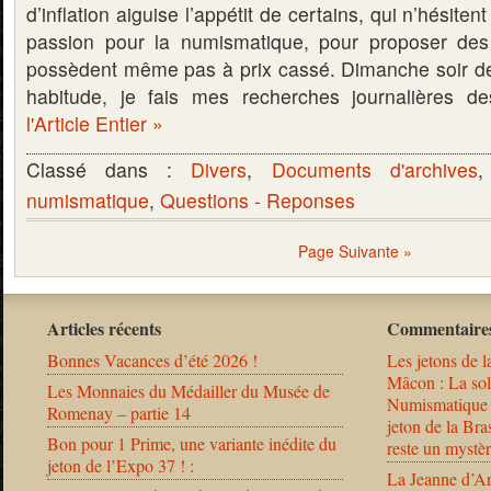
d’inflation aiguise l’appétit de certains, qui n’hésiten
passion pour la numismatique, pour proposer des
possèdent même pas à prix cassé. Dimanche soir d
habitude, je fais mes recherches journalières 
l'Article Entier »
Classé dans :
Divers
,
Documents d'archives
numismatique
,
Questions - Reponses
Page Suivante »
Articles récents
Commentaires
Bonnes Vacances d’été 2026 !
Les jetons de l
Mâcon : La solu
Les Monnaies du Médailler du Musée de
Numismatique
Romenay – partie 14
jeton de la B
Bon pour 1 Prime, une variante inédite du
reste un mystèr
jeton de l’Expo 37 ! :
La Jeanne d’Ar