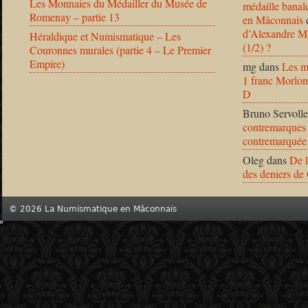
Les Monnaies du Médailler du Musée de
médaille banal
Romenay – partie 13
en Mâconnais
d’Alexandre Mo
Héraldique et Numismatique – Les
(1/2) ?
Couronnes murales (partie 4 – Le Premier
Empire)
mg
dans
Les m
1 franc Morlon
D
Bruno Servolle
contremarques 
contremarquée
Oleg
dans
De l
des deniers de
© 2026 La Numismatique en Mâconnais