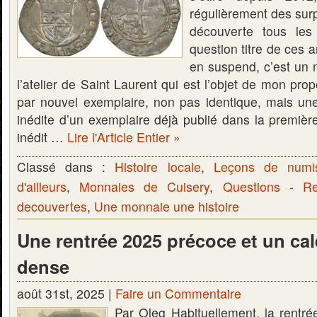
régulièrement des surp
découverte tous le
question titre de ces a
en suspend, c’est un 
l’atelier de Saint Laurent qui est l’objet de mon pro
par nouvel exemplaire, non pas identique, mais un
inédite d’un exemplaire déjà publié dans la première
inédit …
Lire l'Article Entier »
Classé dans :
Histoire locale
,
Leçons de numi
d'ailleurs
,
Monnaies de Cuisery
,
Questions - R
decouvertes
,
Une monnaie une histoire
Une rentrée 2025 précoce et un cal
dense
août 31st, 2025 |
Faire un Commentaire
Par Oleg Habituellement, la rentré