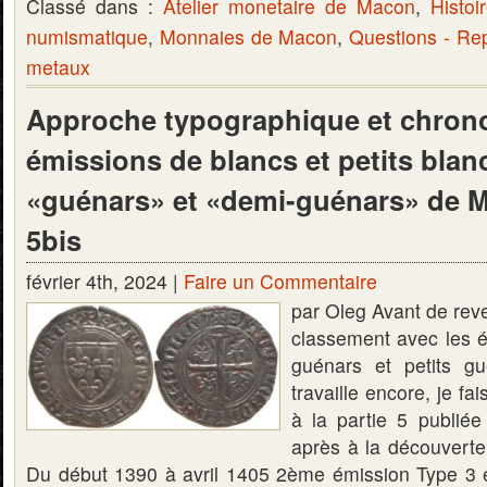
Classé dans :
Atelier monetaire de Macon
,
Histoi
numismatique
,
Monnaies de Macon
,
Questions - Re
metaux
Approche typographique et chron
émissions de blancs et petits blan
«guénars» et «demi-guénars» de M
5bis
février 4th, 2024 |
Faire un Commentaire
par Oleg Avant de reve
classement avec les 
guénars et petits gu
travaille encore, je fa
à la partie 5 publiée
après à la découverte 
Du début 1390 à avril 1405 2ème émission Type 3 et 