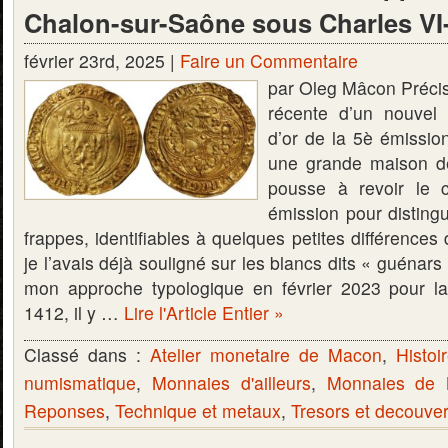
Chalon-sur-Saône sous Charles VI- 
février 23rd, 2025 |
Faire un Commentaire
par Oleg Mâcon Précis
récente d’un nouvel 
d’or de la 5è émissio
une grande maison d
pousse à revoir le 
émission pour disting
frappes, identifiables à quelques petites différenc
je l’avais déjà souligné sur les blancs dits « guénars
mon approche typologique en février 2023 pour l
1412, il y …
Lire l'Article Entier »
Classé dans :
Atelier monetaire de Macon
,
Histoi
numismatique
,
Monnaies d'ailleurs
,
Monnaies de
Reponses
,
Technique et metaux
,
Tresors et decouve