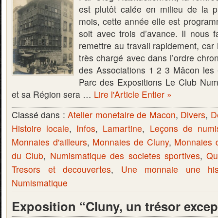
est plutôt calée en milieu de la
mois, cette année elle est program
soit avec trois d’avance. Il nous 
remettre au travail rapidement, car 
très chargé avec dans l’ordre chro
des Associations 1 2 3 Mâcon les
Parc des Expositions Le Club Nu
et sa Région sera …
Lire l'Article Entier »
Classé dans :
Atelier monetaire de Macon
,
Divers
,
D
Histoire locale
,
Infos
,
Lamartine
,
Leçons de numi
Monnaies d'ailleurs
,
Monnaies de Cluny
,
Monnaies 
du Club
,
Numismatique des societes sportives
,
Qu
Tresors et decouvertes
,
Une monnaie une hist
Numismatique
Exposition “Cluny, un trésor excep