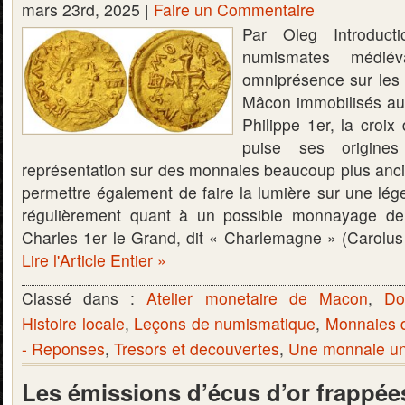
mars 23rd, 2025 |
Faire un Commentaire
Par Oleg Introduc
numismates médiév
omniprésence sur les 
Mâcon immobilisés au
Philippe 1er, la croi
puise ses origine
représentation sur des monnaies beaucoup plus ancie
permettre également de faire la lumière sur une lég
régulièrement quant à un possible monnayage 
Charles 1er le Grand, dit « Charlemagne » (Carolu
Lire l'Article Entier »
Classé dans :
Atelier monetaire de Macon
,
Do
Histoire locale
,
Leçons de numismatique
,
Monnaies 
- Reponses
,
Tresors et decouvertes
,
Une monnaie une
Les émissions d’écus d’or frappée