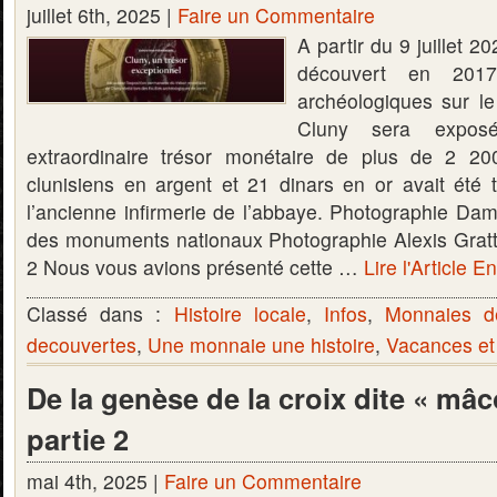
juillet 6th, 2025 |
Faire un Commentaire
A partir du 9 juillet 2
découvert en 2017
archéologiques sur le
Cluny sera expos
extraordinaire trésor monétaire de plus de 2 20
clunisiens en argent et 21 dinars en or avait été t
l’ancienne infirmerie de l’abbaye. Photographie Da
des monuments nationaux Photographie Alexis Gratti
2 Nous vous avions présenté cette …
Lire l'Article En
Classé dans :
Histoire locale
,
Infos
,
Monnaies d
decouvertes
,
Une monnaie une histoire
,
Vacances et
De la genèse de la croix dite « mâ
partie 2
mai 4th, 2025 |
Faire un Commentaire