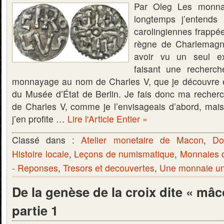
Par Oleg Les monnai
longtemps j’entends
carolingiennes frappé
règne de Charlemagn
avoir vu un seul ex
faisant une recherch
monnayage au nom de Charles V, que je découvre en
du Musée d’État de Berlin. Je fais donc ma recher
de Charles V, comme je l’envisageais d’abord, mais…,
j’en profite …
Lire l'Article Entier »
Classé dans :
Atelier monetaire de Macon
,
Do
Histoire locale
,
Leçons de numismatique
,
Monnaies 
- Reponses
,
Tresors et decouvertes
,
Une monnaie une
De la genèse de la croix dite « mâ
partie 1