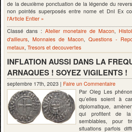
de la deuxième ponctuation de la légende du rever
non pointés superposés entre nome et DnI Ex co
l'Article Entier »
Classé dans :
Atelier monetaire de Macon
,
Histo
d'ailleurs
,
Monnaies de Macon
,
Questions - Rep
metaux
,
Tresors et decouvertes
INFLATION AUSSI DANS LA FREQ
ARNAQUES ! SOYEZ VIGILENTS !
septembre 17th, 2023 |
Faire un Commentaire
Par Oleg Les phénom
qu’elles soient à ca
diplomatique, amènen
qui profitent de l
semblables, pour ti
situations parfois dif