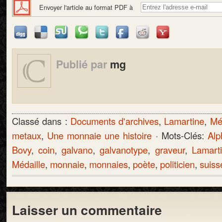
Envoyer l'article au format PDF à
Publié par
mg
Classé dans :
Documents d'archives
,
Lamartine
,
Mé
metaux
,
Une monnaie une histoire
· Mots-Clés:
Alp
Bovy
,
coin
,
galvano
,
galvanotype
,
graveur
,
Lamart
Médaille
,
monnaie
,
monnaies
,
poète
,
politicien
,
suiss
Laisser un commentaire