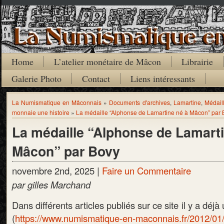
Home
L’atelier monétaire de Mâcon
Librairie
Galerie Photo
Contact
Liens intéressants
La Numismatique en Mâconnais
»
Documents d'archives
,
Lamartine
,
Médail
monnaie une histoire
»
La médaille “Alphonse de Lamartine né à Mâcon” par 
La médaille “Alphonse de Lamarti
Mâcon” par Bovy
novembre 2nd, 2025 |
Faire un Commentaire
par gilles Marchand
Dans différents articles publiés sur ce site il y a déj
(
https://www.numismatique-en-maconnais.fr/2012/01/m