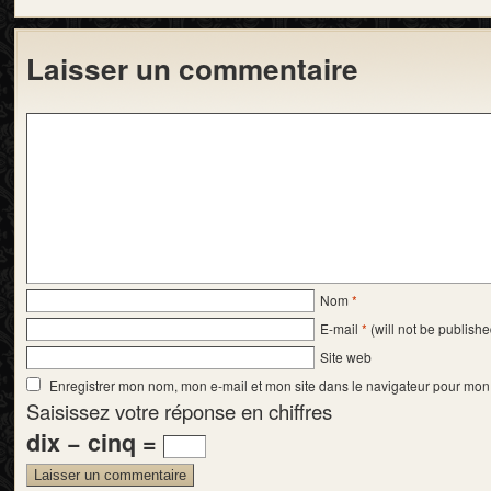
Laisser un commentaire
Nom
*
E-mail
*
(will not be publishe
Site web
Enregistrer mon nom, mon e-mail et mon site dans le navigateur pour mo
Saisissez votre réponse en chiffres
dix − cinq =