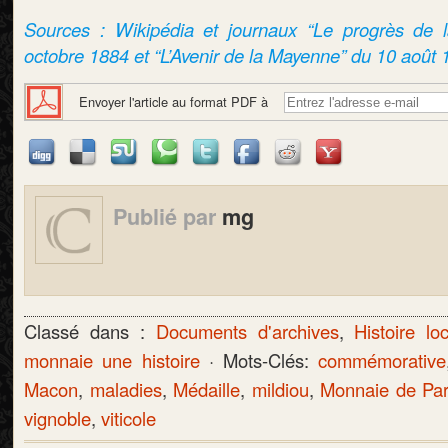
Sources : Wikipédia et journaux “Le progrès de 
octobre 1884 et “L’Avenir de la Mayenne” du 10 août 
Envoyer l'article au format PDF à
Publié par
mg
Classé dans :
Documents d'archives
,
Histoire lo
monnaie une histoire
· Mots-Clés:
commémorative
Macon
,
maladies
,
Médaille
,
mildiou
,
Monnaie de Par
vignoble
,
viticole