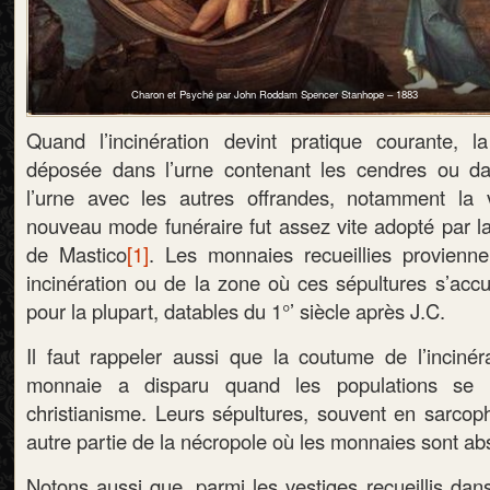
Charon et Psyché par John Roddam Spencer Stanhope – 1883
Quand l’incinération devint pratique courante, l
déposée dans l’urne contenant les cendres ou dan
l’urne avec les autres offrandes, notamment la v
nouveau mode funéraire fut assez vite adopté par la
de Mastico
[1]
. Les monnaies recueillies provienn
incinération ou de la zone où ces sépultures s’accu
pour la plupart, datables du 1°’ siècle après J.C.
Il faut rappeler aussi que la coutume de l’inciné
monnaie a disparu quand les populations se 
christianisme. Leurs sépultures, souvent en sarco
autre partie de la nécropole où les monnaies sont ab
Notons aussi que, parmi les vestiges recueillis dans 