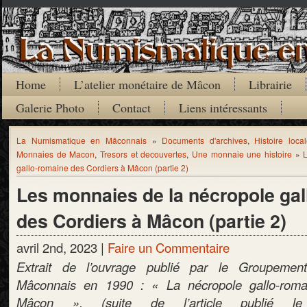
Home
L’atelier monétaire de Mâcon
Librairie
Galerie Photo
Contact
Liens intéressants
La Numismatique en Mâconnais
»
Documents d'archives
,
Histoire loca
Monnaies de Macon
,
Tresors et decouvertes
,
Une monnaie une histoire
»
gallo-romaine des Cordiers à Mâcon (partie 2)
Les monnaies de la nécropole ga
des Cordiers à Mâcon (partie 2)
avril 2nd, 2023 |
Faire un Commentaire
Extrait de l’ouvrage publié par le Groupemen
Mâconnais en 1990 : « La nécropole gallo-roma
Mâcon ».
(suite de l’article publié