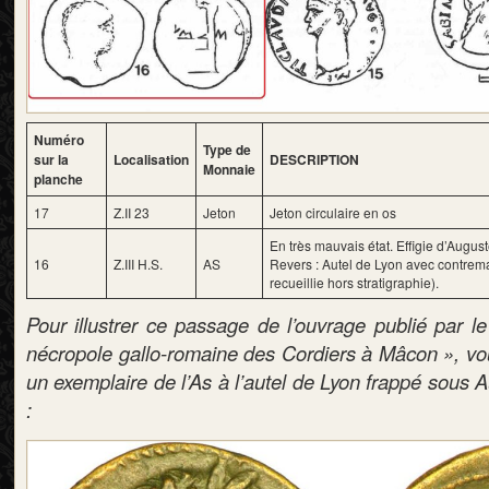
Numéro
Type de
sur la
Localisation
DESCRIPTION
Monnaie
planche
17
Z.II 23
Jeton
Jeton circulaire en os
En très mauvais état. Effigie d’August
16
Z.III H.S.
AS
Revers : Autel de Lyon avec contrem
recueillie hors stratigraphie).
Pour illustrer ce passage de l’ouvrage publié par
nécropole gallo-romaine des Cordiers à Mâcon », vou
un exemplaire de l’As à l’autel de Lyon frappé sous A
: