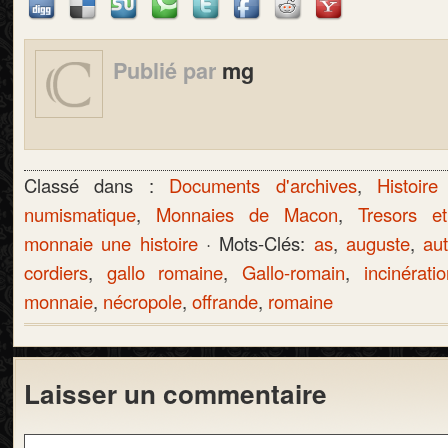
Publié par
mg
Classé dans :
Documents d'archives
,
Histoire
numismatique
,
Monnaies de Macon
,
Tresors e
monnaie une histoire
· Mots-Clés:
as
,
auguste
,
au
cordiers
,
gallo romaine
,
Gallo-romain
,
incinérati
monnaie
,
nécropole
,
offrande
,
romaine
Laisser un commentaire