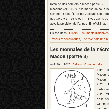
romaine-des-cordiers-a-macon-parti
maconnais.fr/2023/04/les-monnaies-de-la-ne
Commentaires (Étude par Jacques Grelu des 
des Cordiers – suite et fin) : Nous avons pu
avec la précision de l’année. En effet, il faut
Classé dans :
Divers
,
Documents d'archives
Tresors et decouvertes
,
Une monnaie une his
Les monnaies de la nécro
Mâcon (partie 3)
avril 30th, 2023 |
Faire un Commentaire
Extrait
Mâconna
Mâcon
2023 htt
de-la-ne
2023 htt
de-la-ne
Commenta
site de