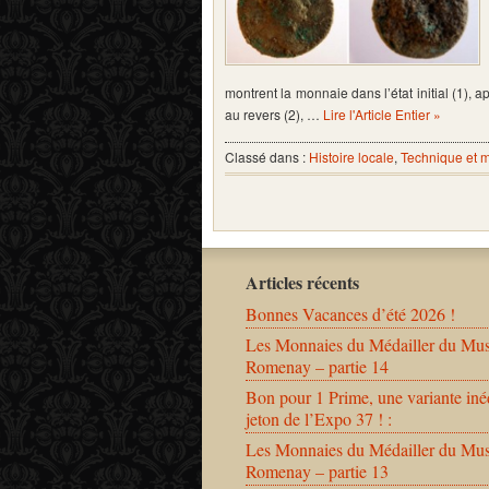
montrent la monnaie dans l’état initial (1),
au revers (2), …
Lire l'Article Entier »
Classé dans :
Histoire locale
,
Technique et 
Articles récents
Bonnes Vacances d’été 2026 !
Les Monnaies du Médailler du Mu
Romenay – partie 14
Bon pour 1 Prime, une variante iné
jeton de l’Expo 37 ! :
Les Monnaies du Médailler du Mu
Romenay – partie 13