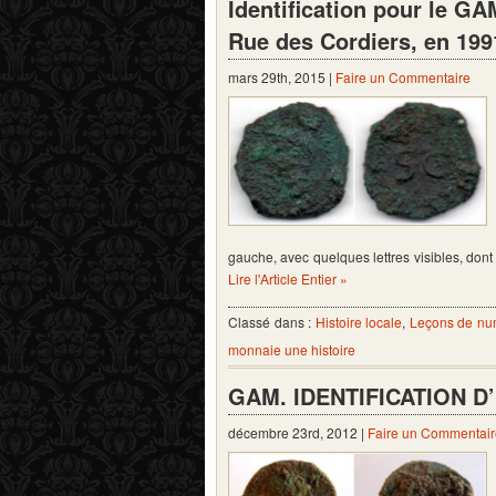
Identification pour le G
Rue des Cordiers, en 199
mars 29th, 2015 |
Faire un Commentaire
gauche, avec quelques lettres visibles, dont
Lire l'Article Entier »
Classé dans :
Histoire locale
,
Leçons de nu
monnaie une histoire
GAM. IDENTIFICATION D’
décembre 23rd, 2012 |
Faire un Commentair