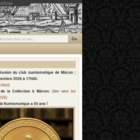
Articles
mmentaires
réunion du club numismatique de Mâcon :
ptembre 2026 à 17h00.
ntact
)
de la Collection à Mâcon:
(lien vers
les
2026
)
lub Numismatique a 50 ans !