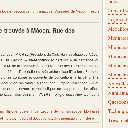
Infos
Lamartin
e locale
,
Leçons de numismatique
,
Monnaies de Macon
,
Tresors
Leçons d
Médaille
e trouvée à Mâcon, Rue des
Monnaies 
Monnaies
par Jean MICHEL (Président du Club Numismatique de Mâcon
Monnaies
et sa Région) – Identification et datation à la demande du
Monnaies
G.A.M. de la monnaie n°17 trouvée rue des Cordiers à Mâcon
en 1991. – Description et démarche d’identification : Pièce en
Monnaies
bronze corrodée et couverte de concrétions à la périphérie.
Nouvelle
Module de l’as romain au début de l’Empire. Inscription SC au
centre du revers, caractéristique de frappes du Ier siècle
Numismati
ientation des coins 9h. AVERS : effigie masculine tournée à
Question
Techniqu
es
,
Histoire locale
,
Infos
,
Leçons de numismatique
,
Monnaies
et metaux
,
Tresors et decouvertes
,
Une monnaie une histoire
Tresors e