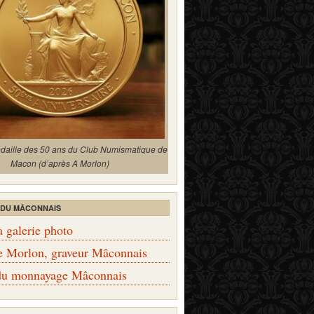
édaille des 50 ans du Club Numismatique de
Macon (d’après A Morlon)
 DU MÂCONNAIS
a galerie photo
e Morlon, graveur Mâconnais
 du monnayage Mâconnais