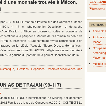
Une monna
AM d’une monnaie trouvée à Mâcon,
1
Vacances
par J.-B.. MICHEL Monnaie trouvée rue des Cordiers à Mâcon
PARTENAR
(1991, n° 17, cf. photographie) Description et démarche
Acme Coll
d’identification : Pièce en bronze corrodée et couverte de
concrétions à la périphérie. Module de l’as romain au début de
Archives 
l’Empire. Inscription SC au centre du revers, caractéristique de
Mâcon
frappes du Ier siècle (Auguste, Tibère, Drusus, Germanicus).
Groupeme
Orientation des coins 9h. AVERS : effigie masculine tournée à
Archéolog
 RMAN à gauche du portrait. Cela permet l’identification de la …
Mâconnai
Musées d
mismatique
,
Questions - Reponses
,
Tresors et decouvertes
,
Une
UN AS DE TRAJAN (98-117)
e
Jean MICHEL (Club numismatique de Mâcon), 1er décembre
2012 Fouilles de la rue du Concours, été 2012 CONTEXTE La