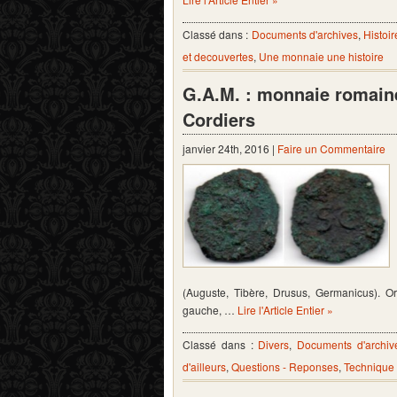
Classé dans :
Documents d'archives
,
Histoir
et decouvertes
,
Une monnaie une histoire
G.A.M. : monnaie romain
Cordiers
janvier 24th, 2016 |
Faire un Commentaire
(Auguste, Tibère, Drusus, Germanicus). Or
gauche, …
Lire l'Article Entier »
Classé dans :
Divers
,
Documents d'archiv
d'ailleurs
,
Questions - Reponses
,
Technique 