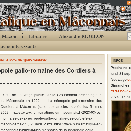
Co
de Mâcon
Librairie
Alexandre MORLON
Liens intéressants
avec le Mot-Clé "gallo romaine"
INFOS
Prochaine 
pole gallo-romaine des Cordiers à
lundi 21 se
(voir page
co
Dimanches 
dates pour 
Extrait de l’ouvrage publié par le Groupement Archéologique
2026 : Le c
du Mâconnais en 1990 : « La nécropole gallo-romaine des
Cordiers à Mâcon ». (suite des articles publiés les 5 mars
2023 https://www.numismatique-en-maconnais.fr/2023/03/les-
monnaies-de-la-necropole-gallo-romaine-des-cordiers-a-
macon-partie-1/ , 2 avril 2023 https://www.numismatique-en-
maconnais.fr/2023/04/les-monnaies-de-la-necropole-gallo-