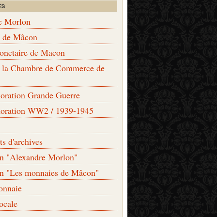
ES
e Morlon
s de Mâcon
monetaire de Macon
de la Chambre de Commerce de
ation Grande Guerre
ration WW2 / 1939-1945
s d'archives
on "Alexandre Morlon"
on "Les monnaies de Mâcon"
onnaie
locale