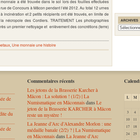
monnaie a été trouvée dans le sol lors des fouilles effectuées
rue de Concours à Mâcon pendant l’été 2012. Au total 12 urnes
à incinération et 2 petits récipients ont été trouvés, en limite de
la nécropole des Cordiers. TRAITEMENT Les photographies
ARCHIVES
 après un premier nettoyage et enlèvement des concrétions (terre)
Archives
metaux
,
Une monnaie une histoire
Commentaires récents
Calendr
Les jetons de la Brasserie Karcher à
Mâcon : La solution ! (1/2) | La
L
M
sée de
Numismatique en Mâconnais
dans
Le
jeton de la Brasserie KARCHER à Mâcon
3
4
dite du
reste un mystère !
10
11
La Jeanne d’Arc d’Alexandre Morlon : une
17
18
sée de
médaille banale (2/2) ? | La Numismatique
24
25
en Mâconnais
dans
La Jeanne d’Arc