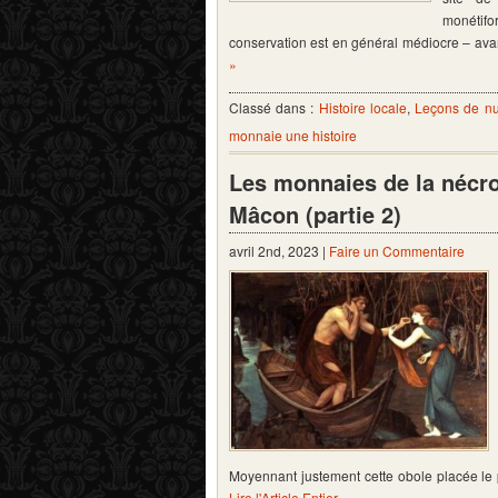
monétifo
conservation est en général médiocre – a
»
Classé dans :
Histoire locale
,
Leçons de n
monnaie une histoire
Les monnaies de la nécro
Mâcon (partie 2)
avril 2nd, 2023 |
Faire un Commentaire
Moyennant justement cette obole placée le
Lire l'Article Entier »