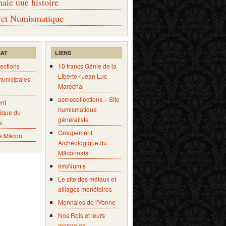
ie une histoire
 et Numismatique
IAT
LIENS
ections
10 francs Génie de la
Liberté / Jean Luc
municipales –
Maréchal
acmecollections – Site
nt
numismatique
ique du
généraliste
s
Groupement
e Mâcon
Archéologique du
Mâconnais
InfoNumis
Le site des métaux et
alliages monétaires
Monnaies de l'Yonne
Nos Rois et leurs
monnaies