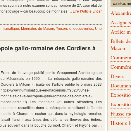
CATÉGORI
rmes soumis à notre examen sont au nombre de 27. Leur état de
vant nettoyage – car beaucoup de monnaies …
Lire l'Article Entier
Alexandr
Assignat
umismatique
,
Monnaies de Macon
,
Tresors et decouvertes
,
Une
Atelier 
Billets 
pole gallo-romaine des Cordiers à
Macon
Commemor
Commémo
Extrait de l’ouvrage publié par le Groupement Archéologique
Divers
du Mâconnais en 1990 : « La nécropole gallo-romaine des
Cordiers à Mâcon ». (suite de l’article publié le 5 mars 2023
Document
https://www.numismatique-en-maconnais.fr/2023/03/les-
Expositi
monnaies-de-la-necropole-gallo-romaine-des-cordiers-a-
macon-partie-1/) Les monnaies (et autres offrandes) Les
Expositi
monnaies recueillies dans la nécropole constituent l’offrande
Fausse m
rituelle à Charon, le nocher qui, dans la mythologie romaine,
faisait franchir aux âmes des défunts les fleuves des Enfers.
Histoire 
 plus souvent dans la bouche du mort. Charon et Psyché par …