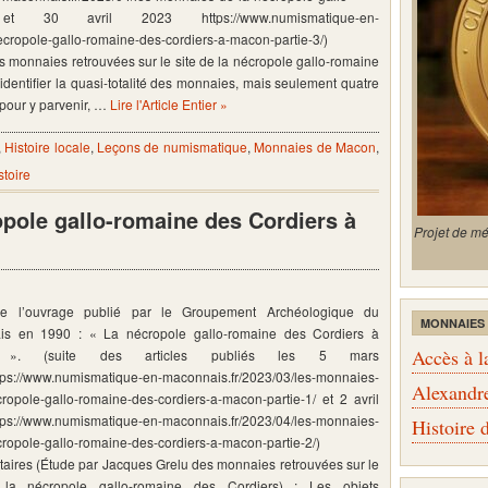
e-2/ et 30 avril 2023 https://www.numismatique-en-
cropole-gallo-romaine-des-cordiers-a-macon-partie-3/)
monnaies retrouvées sur le site de la nécropole gallo-romaine
 identifier la quasi-totalité des monnaies, mais seulement quatre
, pour y parvenir, …
Lire l'Article Entier »
,
Histoire locale
,
Leçons de numismatique
,
Monnaies de Macon
,
toire
pole gallo-romaine des Cordiers à
Projet de m
 de l’ouvrage publié par le Groupement Archéologique du
MONNAIES
is en 1990 : « La nécropole gallo-romaine des Cordiers à
Accès à l
 ». (suite des articles publiés les 5 mars
ps://www.numismatique-en-maconnais.fr/2023/03/les-monnaies-
Alexandr
cropole-gallo-romaine-des-cordiers-a-macon-partie-1/ et 2 avril
ps://www.numismatique-en-maconnais.fr/2023/04/les-monnaies-
Histoire
cropole-gallo-romaine-des-cordiers-a-macon-partie-2/)
ires (Étude par Jacques Grelu des monnaies retrouvées sur le
 la nécropole gallo-romaine des Cordiers) : Les objets