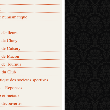
e
e numismatique
s
d'ailleurs
 de Cluny
 de Cuisery
 de Macon
 de Tournus
s du Club
que des societes sportives
s – Reponses
e et metaux
t decouvertes