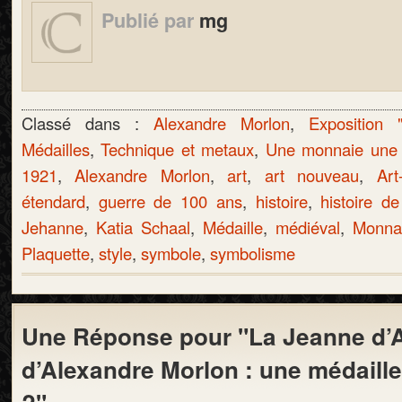
Publié par
mg
Classé dans :
Alexandre Morlon
,
Exposition 
Médailles
,
Technique et metaux
,
Une monnaie une h
1921
,
Alexandre Morlon
,
art
,
art nouveau
,
Art
étendard
,
guerre de 100 ans
,
histoire
,
histoire de 
Jehanne
,
Katia Schaal
,
Médaille
,
médiéval
,
Monna
Plaquette
,
style
,
symbole
,
symbolisme
Une Réponse pour "La Jeanne d’
d’Alexandre Morlon : une médaille