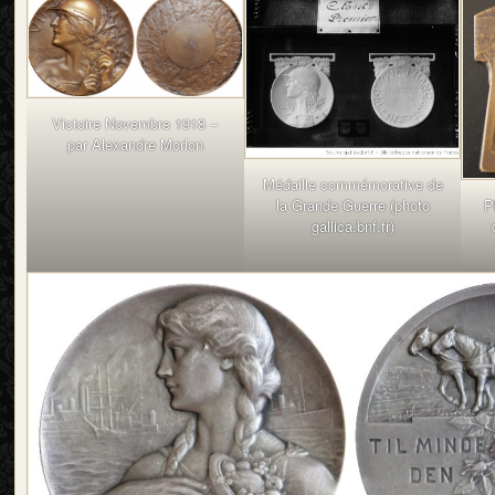
Victoire Novembre 1918 –
par Alexandre Morlon
Médaille commémorative de
P
la Grande Guerre (photo
gallica.bnf.fr)