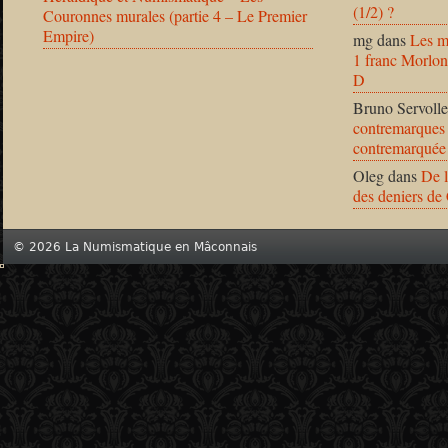
(1/2) ?
Couronnes murales (partie 4 – Le Premier
Empire)
mg
dans
Les m
1 franc Morlon
D
Bruno Servolle
contremarques 
contremarquée
Oleg
dans
De l
des deniers de
© 2026 La Numismatique en Mâconnais