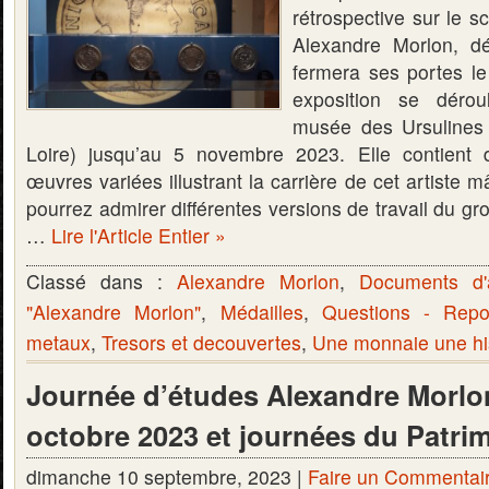
rétrospective sur le s
Alexandre Morlon, d
fermera ses portes l
exposition se dérou
musée des Ursulines
Loire) jusqu’au 5 novembre 2023. Elle contient
œuvres variées illustrant la carrière de cet artiste 
pourrez admirer différentes versions de travail du 
…
Lire l'Article Entier »
Classé dans :
Alexandre Morlon
,
Documents d'
"Alexandre Morlon"
,
Médailles
,
Questions - Rep
metaux
,
Tresors et decouvertes
,
Une monnaie une hi
Journée d’études Alexandre Morlo
octobre 2023 et journées du Patri
dimanche 10 septembre, 2023 |
Faire un Commentai