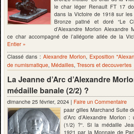
le char léger Renault FT 17 dont
dans la Victoire de 1918 sur les
Bronze patiné et doré “Le Ch
d’Alexandre Morlon Alexandre M
ce char accompagné de l’allégorie ailée de la Vi
Entier »
Classé dans :
Alexandre Morlon
,
Exposition "Alexa
de numismatique
,
Médailles
,
Tresors et decouvertes
La Jeanne d’Arc d’Alexandre Morlo
médaille banale (2/2) ?
dimanche 25 février, 2024 |
Faire un Commentaire
paar gilles Marchand Suite de
d’Arc d’Alexandre Morlon :
(1/2) ?“. Si la médaille Je
1921 par la Monnaie de Par