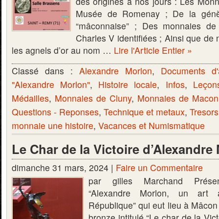
des origines à nos jours : Les Monn
Musée de Romenay ; De la génès
“mâconnaise” ; Des monnaies d
Charles V identifiées ; Ainsi que de 
les agnels d’or au nom …
Lire l'Article Entier »
Classé dans :
Alexandre Morlon
,
Documents d'
"Alexandre Morlon"
,
Histoire locale
,
Infos
,
Leçon
Médailles
,
Monnaies de Cluny
,
Monnaies de Macon
Questions - Reponses
,
Technique et metaux
,
Tresors
monnaie une histoire
,
Vacances et Numismatique
Le Char de la Victoire d’Alexandre
dimanche 31 mars, 2024 |
Faire un Commentaire
par gilles Marchand Présen
“Alexandre Morlon, un art
République” qui eut lieu à Mâcon 
bronze intitulé “Le char de la Vic