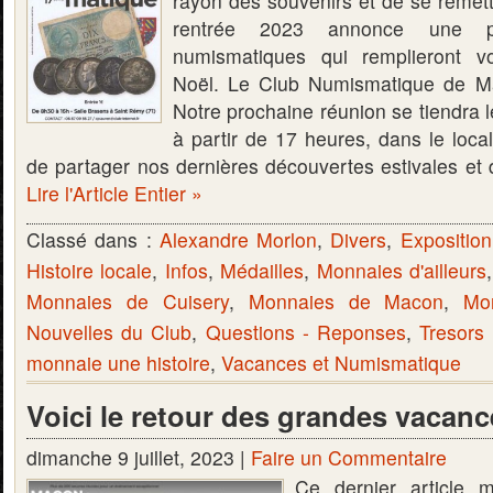
rayon des souvenirs et de se remett
rentrée 2023 annonce une pl
numismatiques qui remplieront v
Noël. Le Club Numismatique de M
Notre prochaine réunion se tiendra 
à partir de 17 heures, dans le loca
de partager nos dernières découvertes estivales et 
Lire l'Article Entier »
Classé dans :
Alexandre Morlon
,
Divers
,
Expositio
Histoire locale
,
Infos
,
Médailles
,
Monnaies d'ailleurs
Monnaies de Cuisery
,
Monnaies de Macon
,
Mo
Nouvelles du Club
,
Questions - Reponses
,
Tresors
monnaie une histoire
,
Vacances et Numismatique
Voici le retour des grandes vacan
dimanche 9 juillet, 2023 |
Faire un Commentaire
Ce dernier article 