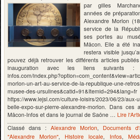
par gilles Marchan
années de préparation,
Alexandre Morlon (18
service de la Républ
ses portes au musé
Mâcon. Elle a été ina
restera visible jusqu
pouvez déjà retrouver les différents articles publié
inauguration avec les liens suivants : h
infos.com/index.php?option=com_content&view=arti
morlon-un-art-au-service-de-la-republique-une-retros
musee-des-ursulines&catid=91&Itemid
https://www.lejsl.com/culture-loisirs/2023/06/23/aux-u
belle-expo-sur-pierre-alexandre-morlon. Dans ces a
Mâcon-Infos et dans le journal de Saône …
Lire l'Art
Classé dans :
Alexandre Morlon
,
Documents d'
"Alexandre Morlon"
,
Histoire locale
,
Infos
,
Méda