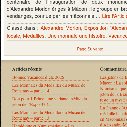
centenaire de l’inauguration de deux monume
d’Alexandre Morlon érigés à Mâcon : le groupe en br
vendanges, connue par les mâconnais …
Lire l'Artic
Classé dans :
Alexandre Morlon
,
Exposition "Alexa
locale
,
Médailles
,
Une monnaie une histoire
,
Vacance
Page Suivante »
Articles récents
Commentaires
Bonnes Vacances d’été 2026 !
Les jetons de l
Mâcon : La solu
Les Monnaies du Médailler du Musée de
Numismatique
Romenay – partie 14
jeton de la B
Bon pour 1 Prime, une variante inédite du
reste un mystèr
jeton de l’Expo 37 ! :
La Jeanne d’Ar
Les Monnaies du Médailler du Musée de
médaille banal
Romenay – partie 13
en Mâconnais
d’Alexandre Mo
Héraldique et Numismatique – Les