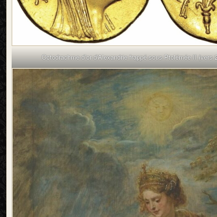
Octodrachme d’or d’Alexandrie frappé sous Ptolémée II (vers 2