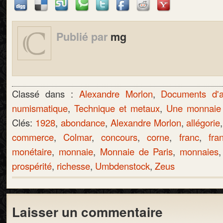
Publié par
mg
Classé dans :
Alexandre Morlon
,
Documents d'a
numismatique
,
Technique et metaux
,
Une monnaie 
Clés:
1928
,
abondance
,
Alexandre Morlon
,
allégorie
commerce
,
Colmar
,
concours
,
corne
,
franc
,
fra
monétaire
,
monnaie
,
Monnaie de Paris
,
monnaies
prospérité
,
richesse
,
Umbdenstock
,
Zeus
Laisser un commentaire