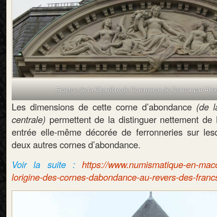
Fronton de la Chambre de Commerce de Colmar par Alex
Les dimensions de cette corne d’abondance
(de l
centrale)
permettent de la distinguer nettement de l
entrée elle-même décorée de ferronneries sur les
deux autres cornes d’abondance.
Voir la suite :
https://www.numismatique-en-maco
lorigine-des-cornes-dabondance-au-revers-des-franc