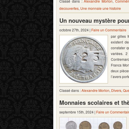
Classé dans :
Alexandre Morlon
,
Commém
decouvertes
,
Une monnaie une histoire
Un nouveau mystère pour
octobre 27th, 2024 |
Faire un Commentaire
par gilles
existent de
constater q
variées. 
Contremarq
Francs Mor
deux pièces
l’avers por
Classé dans :
Alexandre Morlon
,
Divers
,
Que
Monnaies scolaires et th
septembre 15th, 2024 |
Faire un Commentai