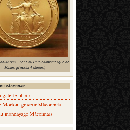
édaille des 50 ans du Club Numismatique de
Macon (d’après A Morlon)
 DU MÂCONNAIS
a galerie photo
e Morlon, graveur Mâconnais
 du monnayage Mâconnais