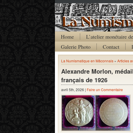
Home
L’atelier monétaire 
Galerie Photo
Contact
La Numismatique en Mâconnais
»
Articles a
Alexandre Morlon, médail
français de 1926
avril 5th, 2026 |
Faire un Commentaire