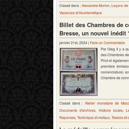
Classé dans :
Alexandre Morlon
,
Leçons de
Vacances et Numismatique
Billet des Chambres de 
Bresse, un nouvel inédit 
janvier 21st, 2024 |
Faire un Commentaire
Par Oleg Il y a q
des Chambres de 
Pirot et également
première émissio
nomenclature) an
Chambre de comm
Classé dans :
Atelier monetaire de Mac
Documents d'archives
,
Histoire locale
,
L
Reponses
,
Technique et metaux
,
Tresors et