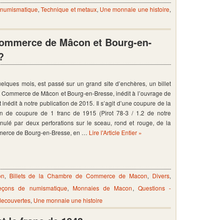
 numismatique
,
Technique et metaux
,
Une monnaie une histoire
,
commerce de Mâcon et Bourg-en-
?
uelques mois, est passé sur un grand site d’enchères, un billet
Commerce de Mâcon et Bourg-en-Bresse, inédit à l’ouvrage de
 inédit à notre publication de 2015. Il s’agit d’une coupure de la
n de coupure de 1 franc de 1915 (Pirot 78-3 / 1.2 de notre
nulé par deux perforations sur le sceau, rond et rouge, de la
erce de Bourg-en-Bresse, en …
Lire l'Article Entier »
on
,
Billets de la Chambre de Commerce de Macon
,
Divers
,
eçons de numismatique
,
Monnaies de Macon
,
Questions -
 decouvertes
,
Une monnaie une histoire