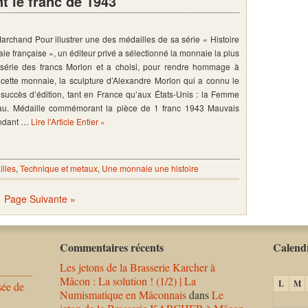
 le franc de 1943
Marchand Pour illustrer une des médailles de sa série « Histoire
ie française », un éditeur privé a sélectionné la monnaie la plus
 série des francs Morlon et a choisi, pour rendre hommage à
 cette monnaie, la sculpture d’Alexandre Morlon qui a connu le
succès d’édition, tant en France qu’aux États-Unis : la Femme
u. Médaille commémorant la pièce de 1 franc 1943 Mauvais
endant …
Lire l'Article Entier »
lles
,
Technique et metaux
,
Une monnaie une histoire
Page Suivante »
Commentaires récents
Calendr
Les jetons de la Brasserie Karcher à
Mâcon : La solution ! (1/2) | La
L
M
sée de
Numismatique en Mâconnais
dans
Le