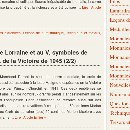
Infos
 romaine et celtique. Source inépuisable de bienfaits, la corne
e la prospérité et la richesse et a été utilisée …
Lire l'Article
Lamartin
Leçons d
Médaille
s d'archives
,
Leçons de numismatique
,
Technique et metaux
,
Monnaies 
Monnaies
de Lorraine et au V, symboles de
Monnaies
 de la Victoire de 1945 (2/2)
Monnaies
Monnaies
s Marchand Durant la seconde guerre mondiale, la croix de
aussi été associée à la lettre V, signe d’espérance en la Victoire
Nouvelle
èbre par Winston Churchill en 1941. Ces deux emblèmes se
Numismati
t ainsi sur de nombreux graffitis peints clandestinement sur les
t l’occupation. Cette association se retrouve aussi sur des
Question
tisanalement retravaillées à cette période. 50 centimes Morlon
vec Croix de Lorraine (face) 50 centimes Morlon bicolore avec
Techniqu
orraine …
Lire l'Article Entier »
Tresors e