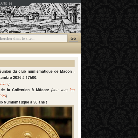
Articles
mmentaires
réunion du club numismatique de Mâcon :
ptembre 2026 à 17h00.
ntact
)
de la Collection à Mâcon:
(lien vers
les
2026
)
lub Numismatique a 50 ans !