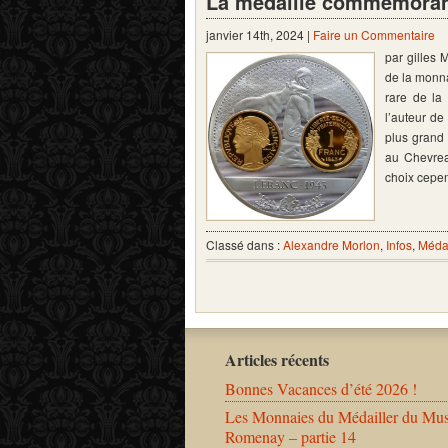
La médaille commémorant
janvier 14th, 2024 |
Faire un Commentaire
par gilles 
de la monna
rare de la
l’auteur de
plus grand 
au Chevrea
choix cep
Classé dans :
Alexandre Morlon
,
Infos
,
Médai
Articles récents
Bonnes Vacances d’été 2026 !
Les Monnaies du Médailler du Mu
Romenay – partie 14