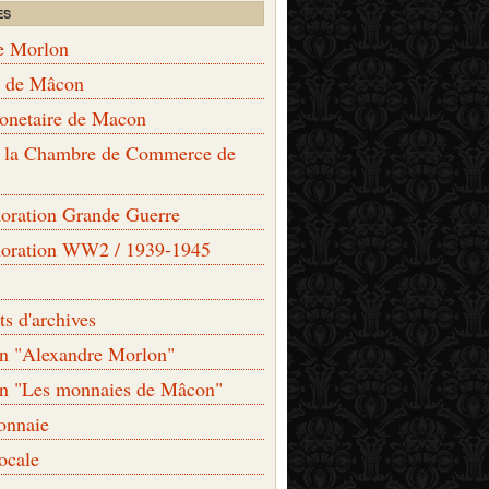
ES
e Morlon
s de Mâcon
monetaire de Macon
de la Chambre de Commerce de
ation Grande Guerre
ration WW2 / 1939-1945
s d'archives
on "Alexandre Morlon"
on "Les monnaies de Mâcon"
onnaie
locale