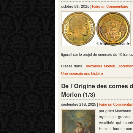
octobre 5th, 2025 |
Faire un Commentaire
figurait sur le projet de monnaie de 10 francs
Classé dans :
Alexandre Morlon
,
Document
Une monnaie une histoire
De l’Origine des cornes 
Morlon (1/3)
septembre 21st, 2025 |
Faire un Commentai
par gilles Marchand 
mythologie grecque. 
Amalthée qui nourris
Hercule lors de son