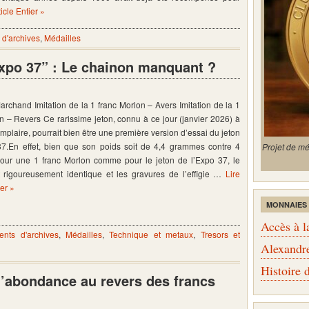
ticle Entier »
d'archives
,
Médailles
Expo 37” : Le chainon manquant ?
Marchand Imitation de la 1 franc Morlon – Avers Imitation de la 1
n – Revers Ce rarissime jeton, connu à ce jour (janvier 2026) à
mplaire, pourrait bien être une première version d’essai du jeton
37.En effet, bien que son poids soit de 4,4 grammes contre 4
Projet de m
ur une 1 franc Morlon comme pour le jeton de l’Expo 37, le
 rigoureusement identique et les gravures de l’effigie …
Lire
ier »
MONNAIES
Accès à l
nts d'archives
,
Médailles
,
Technique et metaux
,
Tresors et
Alexandr
Histoire
d’abondance au revers des francs