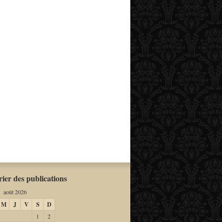
ier des publications
août 2026
M
J
V
S
D
1
2