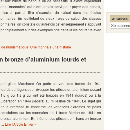
et aux billets de banque ou de nécessité. Il existe cependant
des “monnaies” qui n’ont jamais servi pour payer des achats,
mise à part à titre d’exercice de calcul dans les écoles
primaires. En feuilletant de vieux livres de calcul des classes
ARCHIVES
primaires, on constate qu’autrefois cet enseignement s’appuyait
Archives
principalement sur des exemples pris dans la vie courante avec
 de numismatique
,
Une monnaie une histoire
n bronze d’aluminium lourds et
par gilles Marchand On parle souvent des francs de 1941
lourds ou légers pour évoquer les pièces en aluminium pesant
1,6 g ou 1,3 g qui ont été frappés en 1941 (lourds) ou à la
Libération en 1944 (légers) au millésime de 1941. Le sujet qui
nous intéresse ici concerne les variations extrêmes de poids
constatées sur les monnaies de 1 franc Morlon de 1941 en
bronze aluminium. En théorie, ces pièces de 1 franc en bronze
…
Lire l'Article Entier »