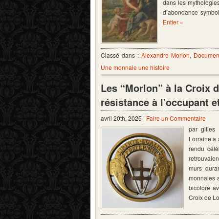
dans les mythologies
d’abondance symbolis
Entier »
Classé dans :
Alexandre Morlon
,
Document
Une monnaie une histoire
Les “Morlon” à la Croix 
résistance à l’occupant et
avril 20th, 2025 |
Faire un Commentaire
par gille
Lorraine a 
rendu cél
retrouvaien
murs duran
monnaies ar
bicolore a
Croix de L