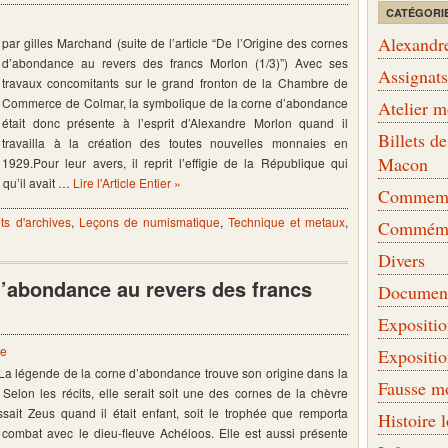
CATÉGORI
Alexandr
par gilles Marchand (suite de l’article “De l’Origine des cornes
d’abondance au revers des francs Morlon (1/3)”) Avec ses
Assignat
travaux concomitants sur le grand fronton de la Chambre de
Commerce de Colmar, la symbolique de la corne d’abondance
Atelier 
était donc présente à l’esprit d’Alexandre Morlon quand il
Billets 
travailla à la création des toutes nouvelles monnaies en
Macon
1929.Pour leur avers, il reprit l’effigie de la République qui
 qu’il avait …
Lire l'Article Entier »
Commemor
s d'archives
,
Leçons de numismatique
,
Technique et metaux
,
Commémo
Divers
d’abondance au revers des francs
Document
Expositi
re
Expositi
La légende de la corne d’abondance trouve son origine dans la
Fausse m
Selon les récits, elle serait soit une des cornes de la chèvre
sait Zeus quand il était enfant, soit le trophée que remporta
Histoire 
 combat avec le dieu-fleuve Achéloos. Elle est aussi présente