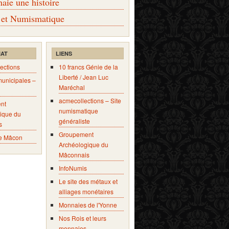
ie une histoire
 et Numismatique
IAT
LIENS
ections
10 francs Génie de la
Liberté / Jean Luc
municipales –
Maréchal
acmecollections – Site
nt
numismatique
ique du
généraliste
s
Groupement
e Mâcon
Archéologique du
Mâconnais
InfoNumis
Le site des métaux et
alliages monétaires
Monnaies de l'Yonne
Nos Rois et leurs
monnaies