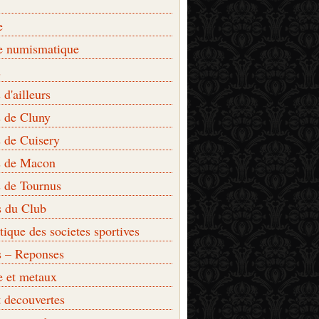
e
e numismatique
s
d'ailleurs
 de Cluny
 de Cuisery
 de Macon
 de Tournus
s du Club
que des societes sportives
s – Reponses
e et metaux
t decouvertes