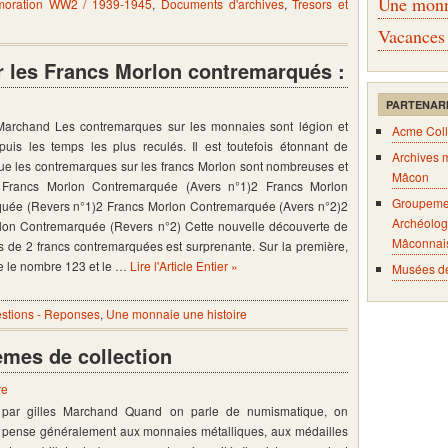
Une monna
oration WW2 / 1939-1945
,
Documents d'archives
,
Tresors et
Vacances
 les Francs Morlon contremarqués :
PARTENAR
 Marchand Les contremarques sur les monnaies sont légion et
Acme Coll
puis les temps les plus reculés. Il est toutefois étonnant de
Archives 
ue les contremarques sur les francs Morlon sont nombreuses et
Mâcon
2 Francs Morlon Contremarquée (Avers n°1)2 Francs Morlon
Groupeme
uée (Revers n°1)2 Francs Morlon Contremarquée (Avers n°2)2
Archéolog
lon Contremarquée (Revers n°2) Cette nouvelle découverte de
Mâconnai
 de 2 francs contremarquées est surprenante. Sur la première,
te le nombre 123 et le …
Lire l'Article Entier »
Musées d
stions - Reponses
,
Une monnaie une histoire
èmes de collection
re
par gilles Marchand Quand on parle de numismatique, on
pense généralement aux monnaies métalliques, aux médailles