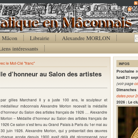
Co
de Mâcon
Librairie
Alexandre MORLON
Liens intéressants
vec le Mot-Clé "franc"
INFOS
Prochaine 
le d’honneur au Salon des artistes
lundi 21 se
(voir page
co
Dimanches 
dates pour 
par gilles Marchand Il y a juste 100 ans, le sculpteur et
2026 : Le c
médailleur mâconnais Alexandre Morlon recevait la médaille
d’honneur du Salon des artistes français de 1926 … Alexandre
Morlon – Médaille d’honneur au Salon des artistes français de
1926 Ce salon s’est tenu au Grand Palais à Paris du 1er mai au
30 juin 1926. Alexandre Morlon, qui y présentait des œuvres
chaque année depuis 1900 avait déjà été récompensé pour