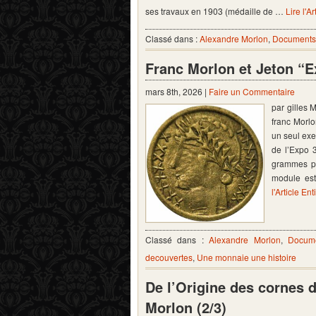
ses travaux en 1903 (médaille de …
Lire l'Ar
Classé dans :
Alexandre Morlon
,
Documents 
Franc Morlon et Jeton “
mars 8th, 2026 |
Faire un Commentaire
par gilles 
franc Morlo
un seul exe
de l’Expo 
grammes po
module est
l'Article Ent
Classé dans :
Alexandre Morlon
,
Docume
decouvertes
,
Une monnaie une histoire
De l’Origine des cornes 
Morlon (2/3)