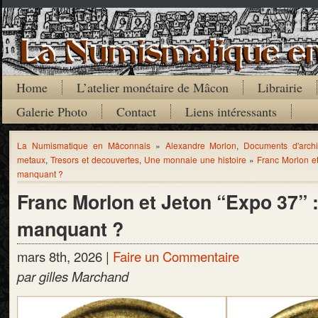
Home
L’atelier monétaire de Mâcon
Librairie
Galerie Photo
Contact
Liens intéressants
La Numismatique en Mâconnais
»
Alexandre Morlon
,
Documents d'arch
metaux
,
Tresors et decouvertes
,
Une monnaie une histoire
»
Franc Morlon et
manquant ?
Franc Morlon et Jeton “Expo 37” 
manquant ?
mars 8th, 2026 |
Faire un Commentaire
par gilles Marchand