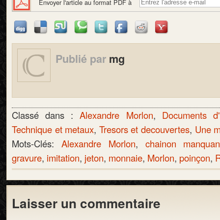
Envoyer l'article au format PDF à
Publié par
mg
Classé dans :
Alexandre Morlon
,
Documents d'
Technique et metaux
,
Tresors et decouvertes
,
Une m
Mots-Clés:
Alexandre Morlon
,
chainon manquan
gravure
,
imitation
,
jeton
,
monnaie
,
Morlon
,
poinçon
,
R
Laisser un commentaire