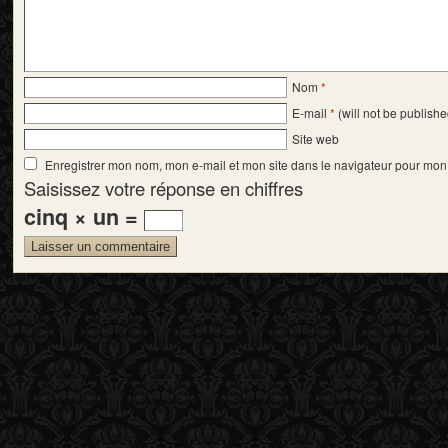
Nom
*
E-mail
*
(will not be publishe
Site web
Enregistrer mon nom, mon e-mail et mon site dans le navigateur pour mo
Saisissez votre réponse en chiffres
cinq × un =