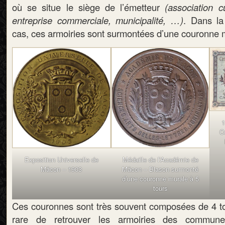
où se situe le siège de l’émetteur
(association cu
entreprise commerciale, municipalité, …)
. Dans la
cas, ces armoiries sont surmontées d’une couronne 
1
C
Exposition Universelle de
Médaille de l’Académie de
Mâcon – 1903
Mâcon – Blason surmonté
d’une couronne murale à 5
tours
Ces couronnes sont très souvent composées de 4 tou
rare de retrouver les armoiries des commun