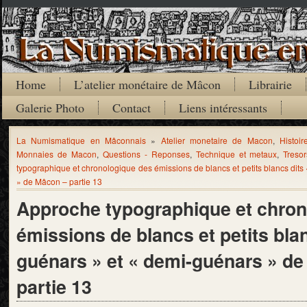
Home
L’atelier monétaire de Mâcon
Librairie
Galerie Photo
Contact
Liens intéressants
La Numismatique en Mâconnais
»
Atelier monetaire de Macon
,
Histoir
Monnaies de Macon
,
Questions - Reponses
,
Technique et metaux
,
Treso
typographique et chronologique des émissions de blancs et petits blancs dits
» de Mâcon – partie 13
Approche typographique et chron
émissions de blancs et petits blan
guénars » et « demi-guénars » d
partie 13