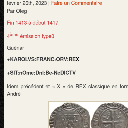
février 26th, 2023 |
Faire un Commentaire
Par Oleg
Fin 1413 à début 1417
ème
4
émission type3
Guénar
+KAROLVS:FRANC
ORV:RE
X
°
+SIT:nOme:DnI:Be
NeDICTV
°
Idem précédent et « X » de REX classique en form
André