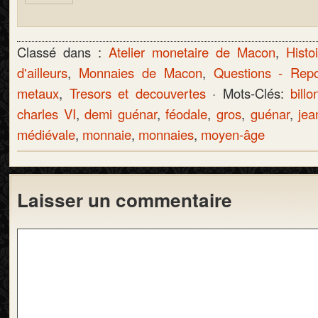
Classé dans :
Atelier monetaire de Macon
,
Histo
d'ailleurs
,
Monnaies de Macon
,
Questions - Rep
metaux
,
Tresors et decouvertes
· Mots-Clés:
billo
charles VI
,
demi guénar
,
féodale
,
gros
,
guénar
,
jea
médiévale
,
monnaie
,
monnaies
,
moyen-âge
Laisser un commentaire