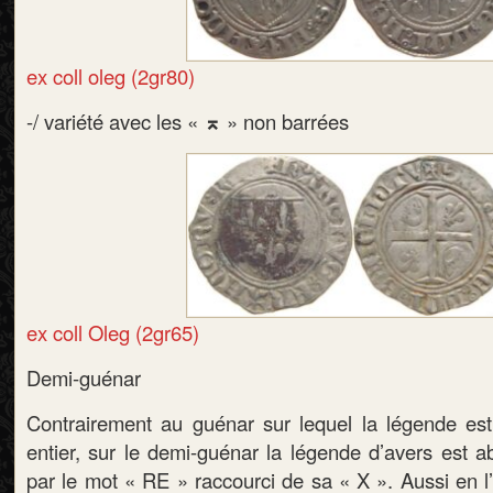
ex coll oleg (2gr80)
-/ variété avec les «
⌅
» non barrées
ex coll Oleg (2gr65)
Demi-guénar
Contrairement au guénar sur lequel la légende e
entier, sur le demi-guénar la légende d’avers est a
par le mot « RE » raccourci de sa « X ». Aussi en l