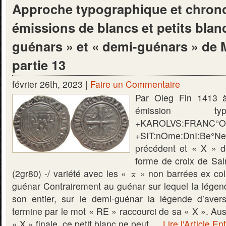
Approche typographique et chron
émissions de blancs et petits blanc
guénars » et « demi-guénars » de
partie 13
février 26th, 2023 |
Faire un Commentaire
Par Oleg Fin 1413 
émission t
+KAROLVS:FRANC°O
+SIT:nOme:DnI:B
précédent et « X » 
forme de croix de Sai
(2gr80) -/ variété avec les « ⌅ » non barrées ex co
guénar Contrairement au guénar sur lequel la lége
son entier, sur le demi-guénar la légende d’aver
termine par le mot « RE » raccourci de sa « X ». Aus
« X » finale, ce petit blanc ne peut …
Lire l'Article En