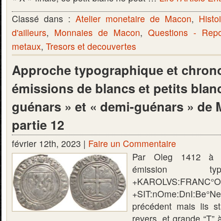
Classé dans :
Atelier monetaire de Macon
,
Histo
d'ailleurs
,
Monnaies de Macon
,
Questions - Rep
metaux
,
Tresors et decouvertes
Approche typographique et chron
émissions de blancs et petits blanc
guénars » et « demi-guénars » de
partie 12
février 12th, 2023 |
Faire un Commentaire
Par Oleg 1412 à 
émission t
+KAROLVS:FRANC°O
+SIT:nOme:DnI:B
précédent mais lis s
revers, et grande “T”