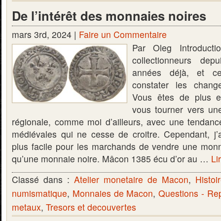
De l’intérêt des monnaies noires
mars 3rd, 2024 |
Faire un Commentaire
Par Oleg Introducti
collectionneurs de
années déjà, et c
constater les chan
Vous êtes de plus 
vous tourner vers un
régionale, comme moi d’ailleurs, avec une tendan
médiévales qui ne cesse de croitre. Cependant, j’a
plus facile pour les marchands de vendre une monn
qu’une monnaie noire. Mâcon 1385 écu d’or au …
Li
Classé dans :
Atelier monetaire de Macon
,
Histoi
numismatique
,
Monnaies de Macon
,
Questions - Re
metaux
,
Tresors et decouvertes