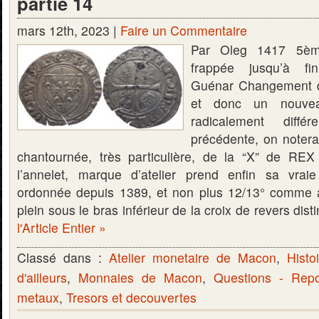
partie 14
mars 12th, 2023 |
Faire un Commentaire
Par Oleg 1417 5ème
frappée jusqu’à f
Guénar Changement de
et donc un nouvea
radicalement diffé
précédente, on noter
chantournée, très particulière, de la “X” de REX
l’annelet, marque d’atelier prend enfin sa vr
ordonnée depuis 1389, et non plus 12/13° comme a
plein sous le bras inférieur de la croix de revers di
l'Article Entier »
Classé dans :
Atelier monetaire de Macon
,
Histo
d'ailleurs
,
Monnaies de Macon
,
Questions - Rep
metaux
,
Tresors et decouvertes