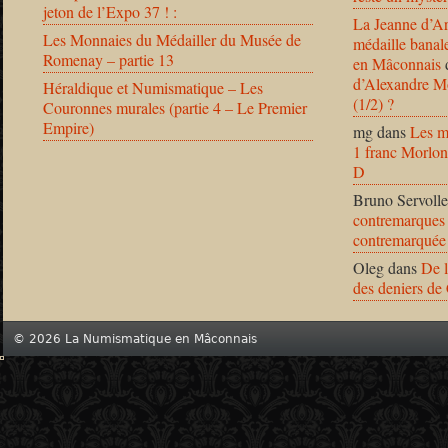
jeton de l’Expo 37 ! :
La Jeanne d’Ar
Les Monnaies du Médailler du Musée de
médaille banal
Romenay – partie 13
en Mâconnais
d’Alexandre Mo
Héraldique et Numismatique – Les
(1/2) ?
Couronnes murales (partie 4 – Le Premier
Empire)
mg
dans
Les m
1 franc Morlon
D
Bruno Servolle
contremarques 
contremarquée
Oleg
dans
De l
des deniers de
© 2026 La Numismatique en Mâconnais