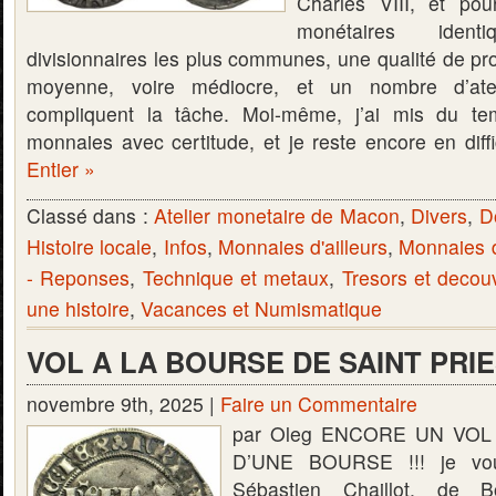
Charles VIII, et po
monétaires iden
divisionnaires les plus communes, une qualité de pr
moyenne, voire médiocre, et un nombre d’atel
compliquent la tâche. Moi-même, j’ai mis du te
monnaies avec certitude, et je reste encore en dif
Entier »
Classé dans :
Atelier monetaire de Macon
,
Divers
,
D
Histoire locale
,
Infos
,
Monnaies d'ailleurs
,
Monnaies 
- Reponses
,
Technique et metaux
,
Tresors et decou
une histoire
,
Vacances et Numismatique
VOL A LA BOURSE DE SAINT PRI
novembre 9th, 2025 |
Faire un Commentaire
par Oleg ENCORE UN VO
D’UNE BOURSE !!! je vous
Sébastien Chaillot, de B