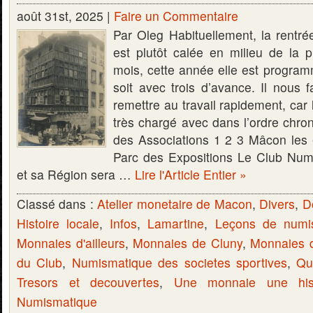
août 31st, 2025 |
Faire un Commentaire
Par Oleg Habituellement, la rentré
est plutôt calée en milieu de la
mois, cette année elle est program
soit avec trois d’avance. Il nous 
remettre au travail rapidement, car 
très chargé avec dans l’ordre chro
des Associations 1 2 3 Mâcon les
Parc des Expositions Le Club Nu
et sa Région sera …
Lire l'Article Entier »
Classé dans :
Atelier monetaire de Macon
,
Divers
,
D
Histoire locale
,
Infos
,
Lamartine
,
Leçons de numi
Monnaies d'ailleurs
,
Monnaies de Cluny
,
Monnaies 
du Club
,
Numismatique des societes sportives
,
Qu
Tresors et decouvertes
,
Une monnaie une hist
Numismatique