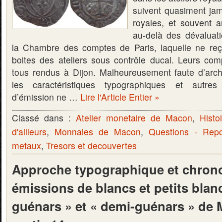
suivent quasiment ja
royales, et souvent an
au-delà des dévaluat
la Chambre des comptes de Paris, laquelle ne reço
boites des ateliers sous contrôle ducal. Leurs co
tous rendus à Dijon. Malheureusement faute d’arc
les caractéristiques typographiques et autre
d’émission ne …
Lire l'Article Entier »
Classé dans :
Atelier monetaire de Macon
,
Histo
d'ailleurs
,
Monnaies de Macon
,
Questions - Rep
metaux
,
Tresors et decouvertes
Approche typographique et chron
émissions de blancs et petits blanc
guénars » et « demi-guénars » de