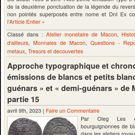
de la deuxième ponctuation de la légende du rever
non pointés superposés entre nome et DnI Ex co
l'Article Entier »
Classé dans :
Atelier monetaire de Macon
,
Histo
d'ailleurs
,
Monnaies de Macon
,
Questions - Rep
metaux
,
Tresors et decouvertes
Approche typographique et chron
émissions de blancs et petits blanc
guénars » et « demi-guénars » de
partie 15
avril 9th, 2023 |
Faire un Commentaire
Par Oleg Les ém
bourguignonnes de bla
dans les ateliers roya