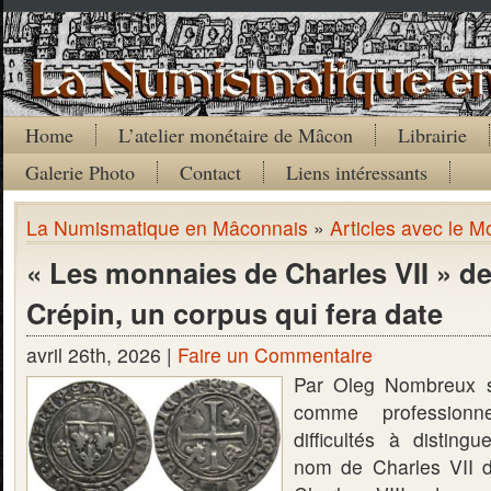
Home
L’atelier monétaire de Mâcon
Librairie
Galerie Photo
Contact
Liens intéressants
La Numismatique en Mâconnais
»
Articles avec le M
« Les monnaies de Charles VII » d
Crépin, un corpus qui fera date
avril 26th, 2026 |
Faire un Commentaire
Par Oleg Nombreux s
comme professionn
difficultés à distin
nom de Charles VII 