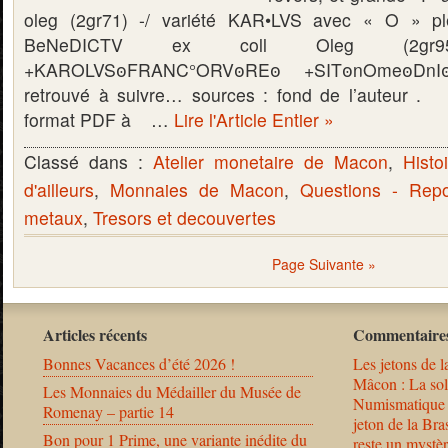
oleg (2gr71) -/ variété KAR•LVS avec « O » ple
BeNeDICTV ex coll Oleg (2gr95)
+KAROLVSꙩFRANC°ORVꙩREꙩ +SITꙩnOmeꙩDnI
retrouvé à suivre… sources : fond de l’auteur . 
format PDF à …
Lire l'Article Entier »
Classé dans :
Atelier monetaire de Macon
,
Histo
d'ailleurs
,
Monnaies de Macon
,
Questions - Rep
metaux
,
Tresors et decouvertes
Page Suivante »
Articles récents
Commentaires
Bonnes Vacances d’été 2026 !
Les jetons de l
Mâcon : La solu
Les Monnaies du Médailler du Musée de
Numismatique
Romenay – partie 14
jeton de la B
Bon pour 1 Prime, une variante inédite du
reste un mystèr