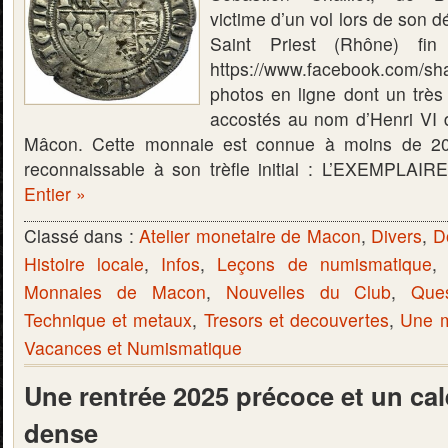
victime d’un vol lors de son d
Saint Priest (Rhône) fin
https://www.facebook.com/
photos en ligne dont un très
accostés au nom d’Henri VI d
Mâcon. Cette monnaie est connue à moins de 20
reconnaissable à son trèfle initial : L’EXEMPLA
Entier »
Classé dans :
Atelier monetaire de Macon
,
Divers
,
D
Histoire locale
,
Infos
,
Leçons de numismatique
Monnaies de Macon
,
Nouvelles du Club
,
Que
Technique et metaux
,
Tresors et decouvertes
,
Une m
Vacances et Numismatique
Une rentrée 2025 précoce et un cal
dense