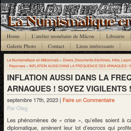
Home
L’atelier monétaire de Mâcon
Librairie
Galerie Photo
Contact
Liens intéressants
La Numismatique en Mâconnais
»
Divers
,
Documents d'archives
,
Infos
,
Leçon
- Reponses
»
INFLATION AUSSI DANS LA FREQUENCE DES ARNAQUES ! S
INFLATION AUSSI DANS LA FR
ARNAQUES ! SOYEZ VIGILENTS 
septembre 17th, 2023 |
Faire un Commentaire
Par Oleg
Les phénomènes de « crise », qu’elles soient à ca
diplomatique, amènent leur lot d’escrocs qui profit