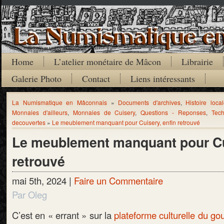
Home
L’atelier monétaire de Mâcon
Librairie
Galerie Photo
Contact
Liens intéressants
La Numismatique en Mâconnais
»
Documents d'archives
,
Histoire loca
Monnaies d'ailleurs
,
Monnaies de Cuisery
,
Questions - Reponses
,
Tec
decouvertes
»
Le meublement manquant pour Cuisery, enfin retrouvé
Le meublement manquant pour Cu
retrouvé
mai 5th, 2024 |
Faire un Commentaire
Par Oleg
C’est en « errant » sur la
plateforme culturelle du 