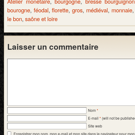
Atelier monétaire
,
bourgogne
,
bresse bourguigno
bourogne
,
féodal
,
florette
,
gros
,
médiéval
,
monnaie
le bon
,
saône et loire
Laisser un commentaire
Nom
*
E-mail
*
(will not be publishe
Site web
Enregistrer mon nom, mon e-mail et mon site dans le navigateur pour mo