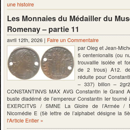
une histoire
Les Monnaies du Médailler du Mus
Romenay – partie 11
avril 12th, 2026 |
Faire un Commentaire
par Oleg et Jean-Mic
5 centenionalis (ou
trouvaille isolée et f
de 2 trous) A12. de 
réduite pour Constant
– 337) billon – 2g
CONSTANTINVS MAX AVG Constantin le Grand Au
buste diadémé de l’empereur Constantin Ier tourné 
EXERCITVS / SMNE La Gloire de l’Armée / 
Nicomédie E (5è lettre de l’alphabet désigne la 5
l'Article Entier »