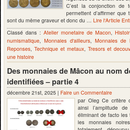
C’est la conjonction de t
permettent d’affirmer que t
sont du même graveur et donc du …
Lire l'Article Ent
Classé dans :
Atelier monetaire de Macon
,
Histoi
numismatique
,
Monnaies d'ailleurs
,
Monnaies de
Reponses
,
Technique et metaux
,
Tresors et decou
une histoire
Des monnaies de Mâcon au nom de
identifiées – partie 4
décembre 21st, 2025 |
Faire un Commentaire
par Oleg Ce critère d
ainsi l’amplitude d
éliminant de facto les
les monnaies noires
totalement dépourv