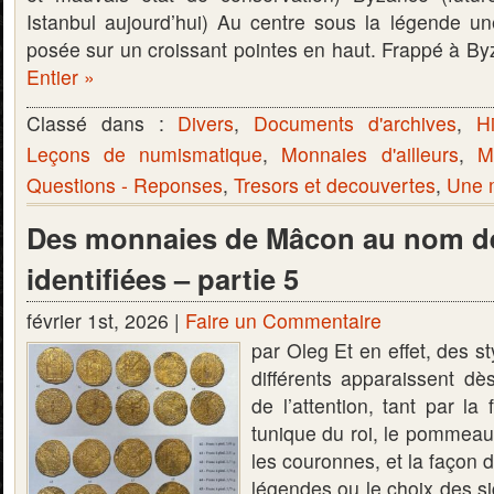
Istanbul aujourd’hui) Au centre sous la légende une
posée sur un croissant pointes en haut. Frappé à 
Entier »
Classé dans :
Divers
,
Documents d'archives
,
Hi
Leçons de numismatique
,
Monnaies d'ailleurs
,
M
Questions - Reponses
,
Tresors et decouvertes
,
Une m
Des monnaies de Mâcon au nom de
identifiées – partie 5
février 1st, 2026 |
Faire un Commentaire
par Oleg Et en effet, des s
différents apparaissent dè
de l’attention, tant par la
tunique du roi, le pommeau 
les couronnes, et la façon de
légendes ou le choix des s