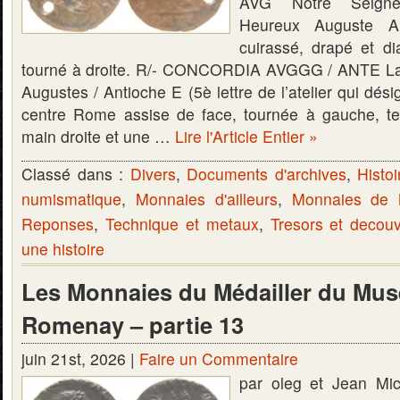
AVG Notre Seigne
Heureux Auguste A
cuirassé, drapé et 
tourné à droite. R/- CONCORDIA AVGGG / ANTE La
Augustes / Antioche E (5è lettre de l’atelier qui dési
centre Rome assise de face, tournée à gauche, te
main droite et une …
Lire l'Article Entier »
Classé dans :
Divers
,
Documents d'archives
,
Histoi
numismatique
,
Monnaies d'ailleurs
,
Monnaies de
Reponses
,
Technique et metaux
,
Tresors et decou
une histoire
Les Monnaies du Médailler du Mus
Romenay – partie 13
juin 21st, 2026 |
Faire un Commentaire
par oleg et Jean Mi