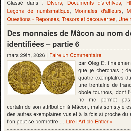
Classé dans :
Divers
,
Documents d'archives
,
Hi
Leçons de numismatique
,
Monnaies d'ailleurs
,
M
Questions - Reponses
,
Tresors et decouvertes
,
Une m
Des monnaies de Mâcon au nom de
identifiées – partie 6
mars 29th, 2026 |
Faire un Commentaire
par Oleg Et finalement
que je cherchais ; d
quatre exemplaires du
une trentaine de fran
obole tournois, dont l
ne me permet pas 
certain de son attribution à Mâcon, mais son style est 
des autres exemplaires vus et à la fois si proche du
l’on peut se permettre …
Lire l'Article Entier »