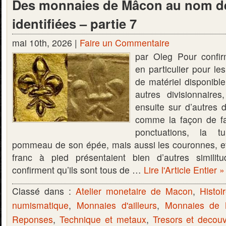
Des monnaies de Mâcon au nom de
identifiées – partie 7
mai 10th, 2026 |
Faire un Commentaire
par Oleg Pour confir
en particulier pour le
de matériel disponible
autres divisionnaire
ensuite sur d’autres d
comme la façon de fai
ponctuations, la t
pommeau de son épée, mais aussi les couronnes, e
franc à pied présentaient bien d’autres similit
confirment qu’ils sont tous de …
Lire l'Article Entier »
Classé dans :
Atelier monetaire de Macon
,
Histoi
numismatique
,
Monnaies d'ailleurs
,
Monnaies de
Reponses
,
Technique et metaux
,
Tresors et decou