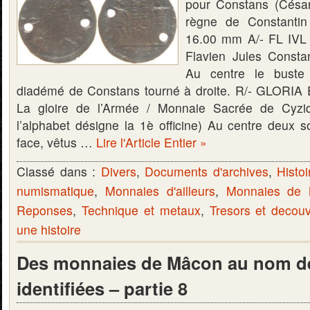
pour Constans (Césa
règne de Constantin
16.00 mm A/- FL I
Flavien Jules Consta
Au centre le buste 
diadémé de Constans tourné à droite. R/- GLOR
La gloire de l’Armée / Monnaie Sacrée de Cyzi
l’alphabet désigne la 1è officine) Au centre deux s
face, vêtus …
Lire l'Article Entier »
Classé dans :
Divers
,
Documents d'archives
,
Histoi
numismatique
,
Monnaies d'ailleurs
,
Monnaies de
Reponses
,
Technique et metaux
,
Tresors et decou
une histoire
Des monnaies de Mâcon au nom de
identifiées – partie 8