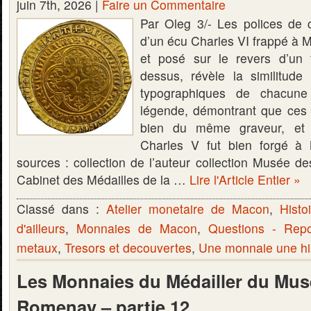
juin 7th, 2026 |
Faire un Commentaire
Par Oleg 3/- Les polices de 
d’un écu Charles VI frappé à 
et posé sur le revers d’un 
dessus, révèle la similitude 
typographiques de chacune
légende, démontrant que ces
bien du même graveur, et 
Charles V fut bien forgé à
sources : collection de l’auteur collection Musée d
Cabinet des Médailles de la …
Lire l'Article Entier »
Classé dans :
Atelier monetaire de Macon
,
Histo
d'ailleurs
,
Monnaies de Macon
,
Questions - Rep
metaux
,
Tresors et decouvertes
,
Une monnaie une hi
Les Monnaies du Médailler du Mus
Romenay – partie 12