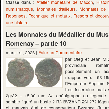
Classé dans :
Atelier monetaire de Macon
,
Histoi
numismatique
,
Monnaies d'ailleurs
,
Monnaies de
Reponses
,
Technique et metaux
,
Tresors et decou
une histoire
Les Monnaies du Médailler du Mus
Romenay – partie 10
mars 1st, 2026 |
Faire un Commentaire
par Oleg et Jean M
provinciale rom
possiblement un as
(frappée vers 193-1
l’Empereur Septime Sé
très incertaine mais
2gr32 – 15.00 mm A/- anépigraphe ou légende il
semble figuré un buste ? R/- BVZANTIΩN ??? légende 
et mauvais état de conservation) Byzance (future