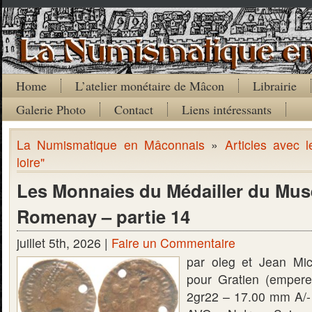
Home
L’atelier monétaire de Mâcon
Librairie
Galerie Photo
Contact
Liens intéressants
La Numismatique en Mâconnais
»
Articles avec 
loire"
Les Monnaies du Médailler du Mus
Romenay – partie 14
juillet 5th, 2026 |
Faire un Commentaire
par oleg et Jean Mi
pour Gratien (emper
2gr22 – 17.00 mm A