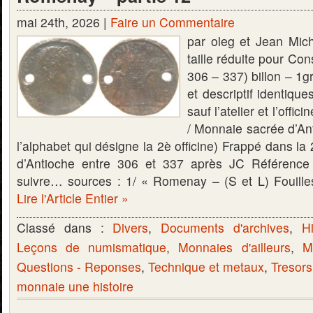
mai 24th, 2026 |
Faire un Commentaire
par oleg et Jean Mich
taille réduite pour Co
306 – 337) billon – 1
et descriptif identiqu
sauf l’atelier et l’of
/ Monnaie sacrée d’Ant
l’alphabet qui désigne la 2è officine) Frappé dans la 2è
d’Antioche entre 306 et 337 après JC Référenc
suivre… sources : 1/ « Romenay – (S et L) Fouill
Lire l'Article Entier »
Classé dans :
Divers
,
Documents d'archives
,
Hi
Leçons de numismatique
,
Monnaies d'ailleurs
,
M
Questions - Reponses
,
Technique et metaux
,
Tresors
monnaie une histoire