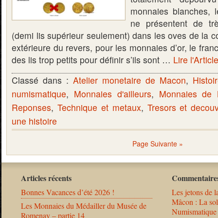
monnaies blanches, l
ne présentent de très
(demi lis supérieur seulement) dans les oves de la 
extérieure du revers, pour les monnaies d’or, le fran
des lis trop petits pour définir s’ils sont …
Lire l'Articl
Classé dans :
Atelier monetaire de Macon
,
Histoi
numismatique
,
Monnaies d'ailleurs
,
Monnaies de
Reponses
,
Technique et metaux
,
Tresors et decou
une histoire
Page Suivante »
Articles récents
Commentaires
Bonnes Vacances d’été 2026 !
Les jetons de l
Mâcon : La solu
Les Monnaies du Médailler du Musée de
Numismatique
Romenay – partie 14