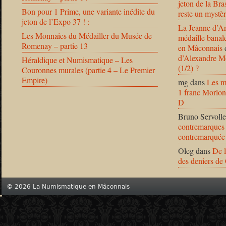
jeton de la B
Bon pour 1 Prime, une variante inédite du
reste un mystèr
jeton de l’Expo 37 ! :
La Jeanne d’Ar
Les Monnaies du Médailler du Musée de
médaille banal
Romenay – partie 13
en Mâconnais
d’Alexandre Mo
Héraldique et Numismatique – Les
(1/2) ?
Couronnes murales (partie 4 – Le Premier
Empire)
mg
dans
Les m
1 franc Morlon
D
Bruno Servolle
contremarques 
contremarquée
Oleg
dans
De l
des deniers de
© 2026 La Numismatique en Mâconnais