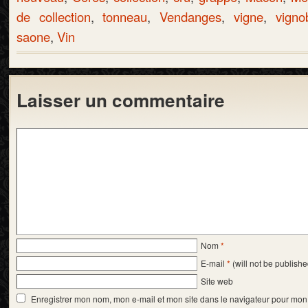
de collection
,
tonneau
,
Vendanges
,
vigne
,
vigno
saone
,
Vin
Laisser un commentaire
Nom
*
E-mail
*
(will not be publishe
Site web
Enregistrer mon nom, mon e-mail et mon site dans le navigateur pour mo