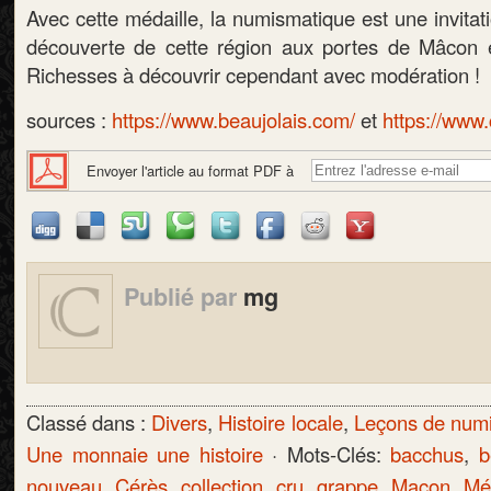
Avec cette médaille, la numismatique est une invitat
découverte de cette région aux portes de Mâcon e
Richesses à découvrir cependant avec modération !
sources :
https://www.beaujolais.com/
et
https://www.
Envoyer l'article au format PDF à
Publié par
mg
Classé dans :
Divers
,
Histoire locale
,
Leçons de num
Une monnaie une histoire
· Mots-Clés:
bacchus
,
b
nouveau
,
Cérès
,
collection
,
cru
,
grappe
,
Macon
,
Mé