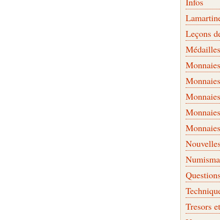
Infos
Lamartin
Leçons d
Médaille
Monnaies 
Monnaies
Monnaies
Monnaies
Monnaies
Nouvelle
Numismati
Question
Techniqu
Tresors e