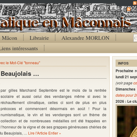
Co
de Mâcon
Librairie
Alexandre MORLON
Liens intéressants
avec le Mot-Clé "tonneau"
INFOS
Prochaine 
 Beaujolais …
lundi 21 se
(voir page
co
e
Dimanches 
par gilles Marchand Septembre est le mois de la rentrée
dates pour 
scolaire et aussi celui des vendanges même si avec le
2026 : Le c
réchauffement climatique, celles ci sont de plus en plus
précoces et commencent désormais en août ! Pour la
numismatique, le vin et les vendanges sont un thème de
collection et de nombreuses médailles ont été frappées en
l’honneur de la vigne et de ses grappes généreuses chéries de
 du Beaujolais, …
Lire l'Article Entier »