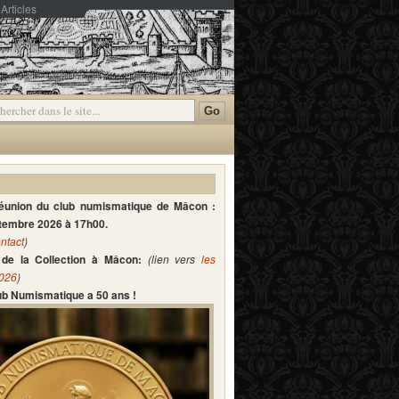
Articles
mmentaires
réunion du club numismatique de Mâcon :
ptembre 2026 à 17h00.
ntact
)
de la Collection à Mâcon:
(lien vers
les
2026
)
lub Numismatique a 50 ans !