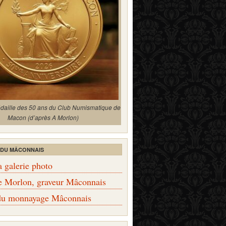
édaille des 50 ans du Club Numismatique de
Macon (d’après A Morlon)
 DU MÂCONNAIS
a galerie photo
e Morlon, graveur Mâconnais
 du monnayage Mâconnais