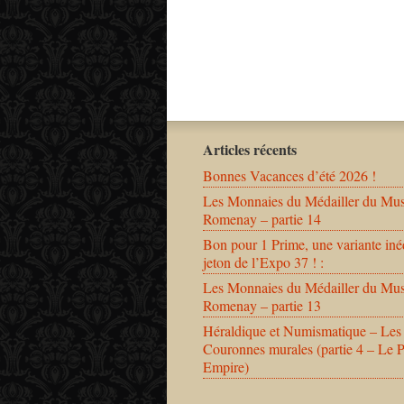
Articles récents
Bonnes Vacances d’été 2026 !
Les Monnaies du Médailler du Mu
Romenay – partie 14
Bon pour 1 Prime, une variante iné
jeton de l’Expo 37 ! :
Les Monnaies du Médailler du Mu
Romenay – partie 13
Héraldique et Numismatique – Les
Couronnes murales (partie 4 – Le 
Empire)