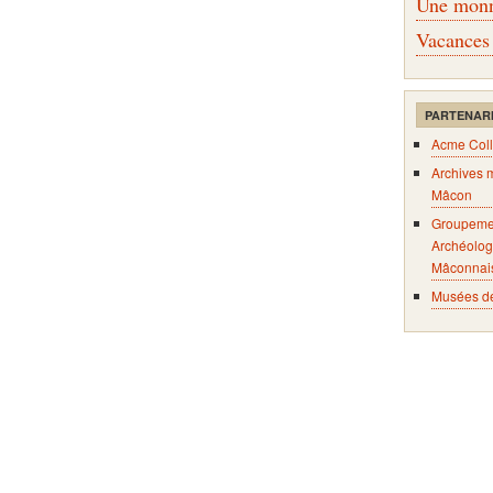
Une monna
Vacances
PARTENAR
Acme Coll
Archives 
Mâcon
Groupeme
Archéolog
Mâconnai
Musées d