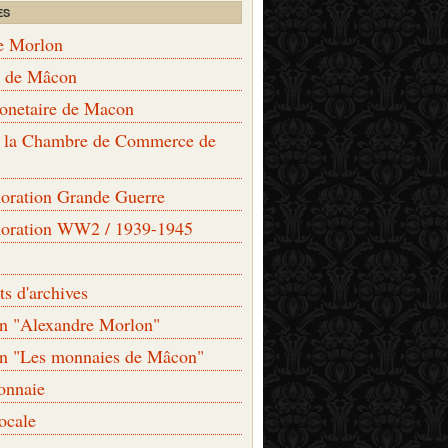
ES
e Morlon
s de Mâcon
monetaire de Macon
de la Chambre de Commerce de
ation Grande Guerre
ration WW2 / 1939-1945
s d'archives
on "Alexandre Morlon"
on "Les monnaies de Mâcon"
onnaie
locale