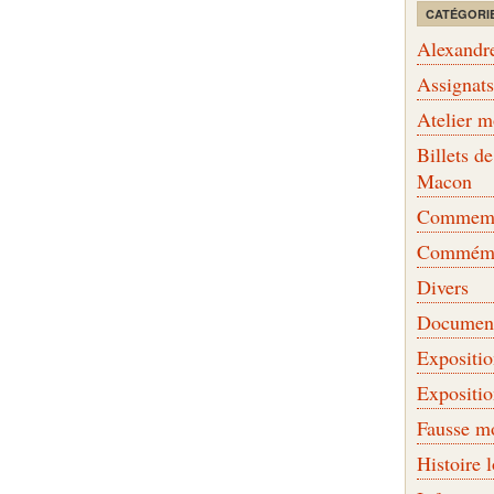
CATÉGORI
Alexandr
Assignat
Atelier 
Billets 
Macon
Commemor
Commémo
Divers
Document
Expositi
Expositi
Fausse m
Histoire 