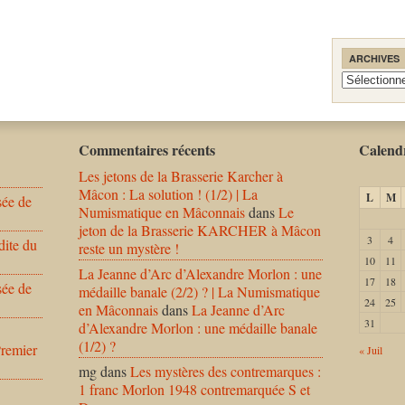
ARCHIVES
Archives
Commentaires récents
Calendr
Les jetons de la Brasserie Karcher à
Mâcon : La solution ! (1/2) | La
L
M
sée de
Numismatique en Mâconnais
dans
Le
jeton de la Brasserie KARCHER à Mâcon
3
4
dite du
reste un mystère !
10
11
La Jeanne d’Arc d’Alexandre Morlon : une
17
18
sée de
médaille banale (2/2) ? | La Numismatique
24
25
en Mâconnais
dans
La Jeanne d’Arc
31
d’Alexandre Morlon : une médaille banale
(1/2) ?
Premier
« Juil
mg
dans
Les mystères des contremarques :
1 franc Morlon 1948 contremarquée S et