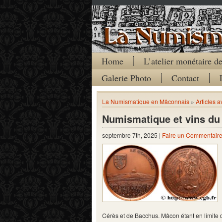
Home
L’atelier monétaire 
Galerie Photo
Contact
La Numismatique en Mâconnais
»
Articles 
Numismatique et vins du
septembre 7th, 2025 |
Faire un Commentair
Cérès et de Bacchus. Mâcon étant en limite