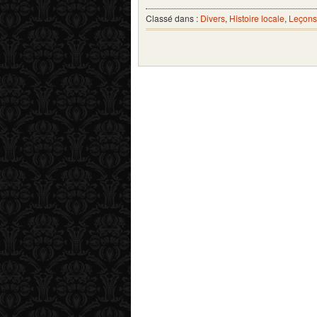
Classé dans :
Divers
,
Histoire locale
,
Leçons