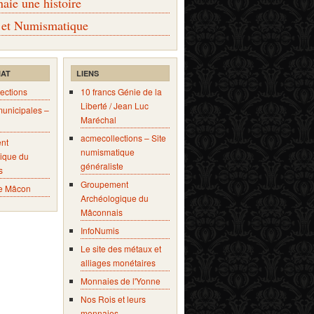
ie une histoire
 et Numismatique
IAT
LIENS
ections
10 francs Génie de la
Liberté / Jean Luc
municipales –
Maréchal
acmecollections – Site
nt
numismatique
ique du
généraliste
s
Groupement
e Mâcon
Archéologique du
Mâconnais
InfoNumis
Le site des métaux et
alliages monétaires
Monnaies de l'Yonne
Nos Rois et leurs
monnaies