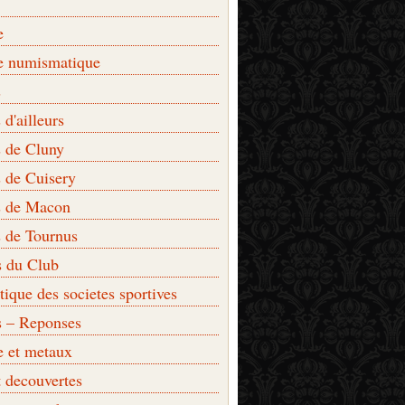
e
e numismatique
s
d'ailleurs
 de Cluny
 de Cuisery
 de Macon
 de Tournus
s du Club
que des societes sportives
s – Reponses
e et metaux
t decouvertes