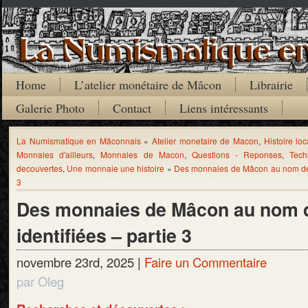
Home
L’atelier monétaire de Mâcon
Librairie
Galerie Photo
Contact
Liens intéressants
La Numismatique en Mâconnais
»
Atelier monetaire de Macon
,
Histoire loc
Monnaies d'ailleurs
,
Monnaies de Macon
,
Questions - Reponses
,
Tech
decouvertes
,
Une monnaie une histoire
»
Des monnaies de Mâcon au nom de C
3
Des monnaies de Mâcon au nom d
identifiées – partie 3
novembre 23rd, 2025 |
Faire un Commentaire
par Oleg