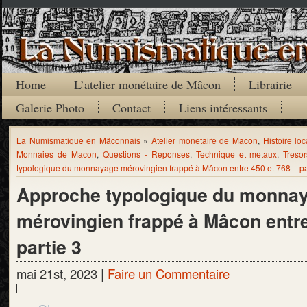
Home
L’atelier monétaire de Mâcon
Librairie
Galerie Photo
Contact
Liens intéressants
La Numismatique en Mâconnais
»
Atelier monetaire de Macon
,
Histoire loc
Monnaies de Macon
,
Questions - Reponses
,
Technique et metaux
,
Treso
typologique du monnayage mérovingien frappé à Mâcon entre 450 et 768 – pa
Approche typologique du monna
mérovingien frappé à Mâcon entre
partie 3
mai 21st, 2023 |
Faire un Commentaire