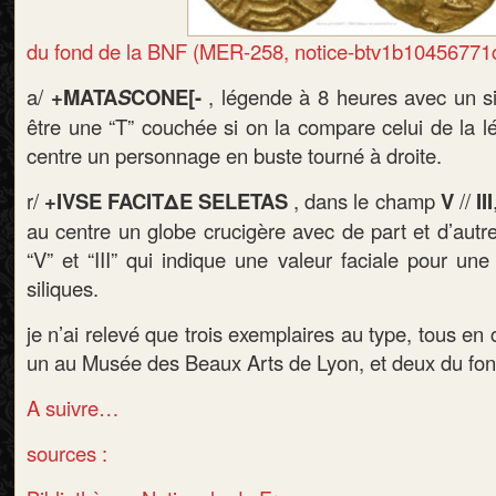
du fond de la BNF (MER-258, notice-btv1b10456771
a/
+MATA
S
CONE[-
, légende à 8 heures avec un si
être une “T” couchée si on la compare celui de la l
centre un personnage en buste tourné à droite.
r/
+IVSE FACITΔE SELETAS
, dans le champ
V
//
III
au centre un globe crucigère avec de part et d’autre
“V” et “III” qui indique une valeur faciale pour une
siliques.
je n’ai relevé que trois exemplaires au type, tous en 
un au Musée des Beaux Arts de Lyon, et deux du fon
A suivre…
sources :