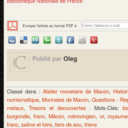
Bibliothèque Nationale de France
.
Envoyer l'article au format PDF à
Publié par
Oleg
Classé dans :
Atelier monetaire de Macon
,
Histoi
numismatique
,
Monnaies de Macon
,
Questions - Re
metaux
,
Tresors et decouvertes
· Mots-Clés:
b
burgondie
,
franc
,
Mâcon
,
mérovingien
,
or
,
royaume
franc
,
saône et loire
,
tiers de sou
,
triens