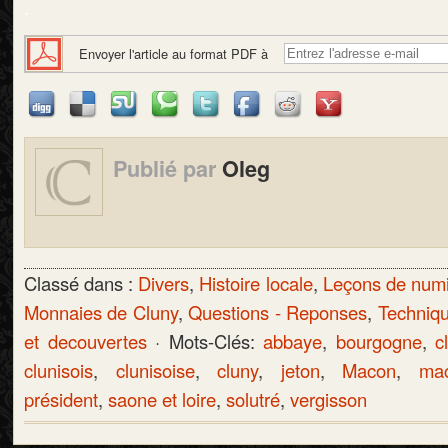
.
Envoyer l'article au format PDF à
Publié par
Oleg
Classé dans :
Divers
,
Histoire locale
,
Leçons de num
Monnaies de Cluny
,
Questions - Reponses
,
Techniqu
et decouvertes
· Mots-Clés:
abbaye
,
bourgogne
,
c
clunisois
,
clunisoise
,
cluny
,
jeton
,
Macon
,
mac
président
,
saone et loire
,
solutré
,
vergisson