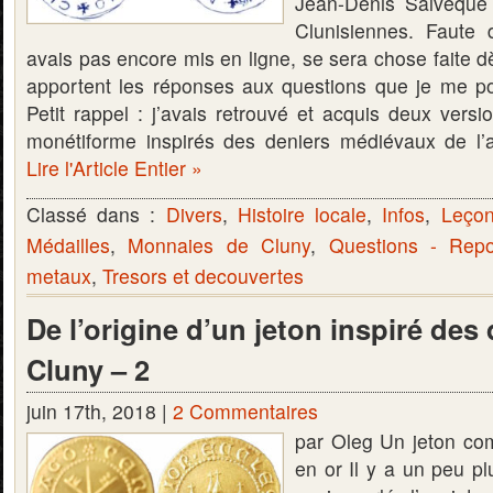
Jean-Denis Salvêque
Clunisiennes. Faute
avais pas encore mis en ligne, se sera chose faite dè
apportent les réponses aux questions que je me po
Petit rappel : j’avais retrouvé et acquis deux vers
monétiforme inspirés des deniers médiévaux de l
Lire l'Article Entier »
Classé dans :
Divers
,
Histoire locale
,
Infos
,
Leçon
Médailles
,
Monnaies de Cluny
,
Questions - Rep
metaux
,
Tresors et decouvertes
De l’origine d’un jeton inspiré des
Cluny – 2
juin 17th, 2018 |
2 Commentaires
par Oleg Un jeton co
en or Il y a un peu p