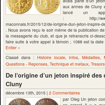
avais parlé d’un jet
aux armes de Cluny et
lancé un ap
: http://www.nu
maconnais.fr/2015/12/de-lorigine-dun-jeton-inspire-d
. Nous avons reçu le soir même de la publication de l
la messagerie du club, et que je retranscris ci-dess
faire suite à votre appel à témoin ; 1088 est la dat
Entier »
Classé dans :
Histoire locale
,
Infos
,
Médailles
,
Questions - Reponses
,
Technique et metaux
,
Tresors
De l’origine d’un jeton inspiré des
Cluny
décembre 13th, 2015 |
2 Commentaires
par Oleg Un jeton co
en argent Il y a que