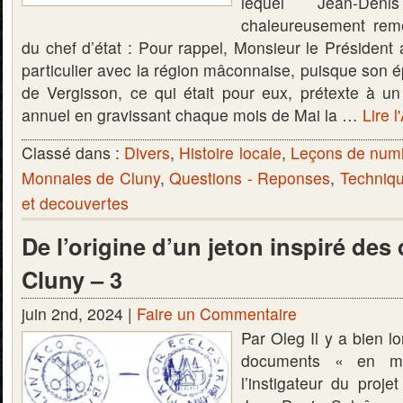
lequel Jean-Den
chaleureusement reme
du chef d’état : Pour rappel, Monsieur le Président
particulier avec la région mâconnaise, puisque son ép
de Vergisson, ce qui était pour eux, prétexte à un 
annuel en gravissant chaque mois de Mai la …
Lire l
Classé dans :
Divers
,
Histoire locale
,
Leçons de num
Monnaies de Cluny
,
Questions - Reponses
,
Techniqu
et decouvertes
De l’origine d’un jeton inspiré des
Cluny – 3
juin 2nd, 2024 |
Faire un Commentaire
Par Oleg Il y a bien l
documents « en ma
l’instigateur du proj