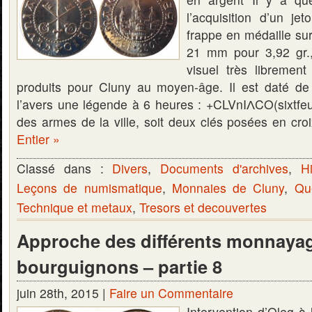
l’acquisition d’un j
frappe en médaille su
21 mm pour 3,92 gr.,
visuel très librement
produits pour Cluny au moyen-âge. Il est daté de
l’avers une légende à 6 heures : +CLVnIɅCO(sixtfe
des armes de la ville, soit deux clés posées en cr
Entier »
Classé dans :
Divers
,
Documents d'archives
,
Hi
Leçons de numismatique
,
Monnaies de Cluny
,
Qu
Technique et metaux
,
Tresors et decouvertes
Approche des différents monnaya
bourguignons – partie 8
juin 28th, 2015 |
Faire un Commentaire
Intervention d’Oleg à 