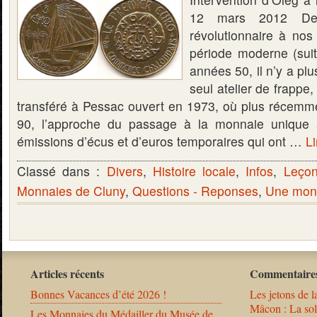
12 mars 2012 De 
révolutionnaire à no
période moderne (suit
années 50, il n’y a pl
seul atelier de frappe
transféré à Pessac ouvert en 1973, où plus récemm
90, l’approche du passage à la monnaie unique
émissions d’écus et d’euros temporaires qui ont …
Li
Classé dans :
Divers
,
Histoire locale
,
Infos
,
Leçon
Monnaies de Cluny
,
Questions - Reponses
,
Une monn
Articles récents
Commentaires
Bonnes Vacances d’été 2026 !
Les jetons de l
Mâcon : La solu
Les Monnaies du Médailler du Musée de