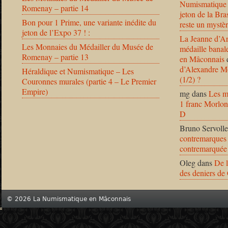
Numismatique
Romenay – partie 14
jeton de la B
Bon pour 1 Prime, une variante inédite du
reste un mystèr
jeton de l’Expo 37 ! :
La Jeanne d’Ar
Les Monnaies du Médailler du Musée de
médaille banal
Romenay – partie 13
en Mâconnais
d’Alexandre Mo
Héraldique et Numismatique – Les
(1/2) ?
Couronnes murales (partie 4 – Le Premier
Empire)
mg
dans
Les m
1 franc Morlon
D
Bruno Servolle
contremarques 
contremarquée
Oleg
dans
De l
des deniers de
© 2026 La Numismatique en Mâconnais