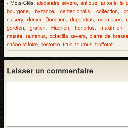
· Mots-Clés:
alexandre sévère
,
antique
,
antonin le 
bourgone
,
byzance
,
centenionalis
,
collection
,
c
cuisery
,
denier
,
Domitien
,
dupondius
,
écomusée
,
gordien
,
gratien
,
Hadrien
,
honorius
,
maximien
,
musée
,
nummus
,
octacilia severa
,
pierre de bress
saône et loire
,
sesterce
,
titus
,
tournus
,
troffetat
Laisser un commentaire