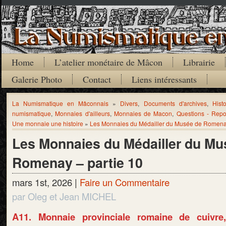
Home
L’atelier monétaire de Mâcon
Librairie
Galerie Photo
Contact
Liens intéressants
La Numismatique en Mâconnais
»
Divers
,
Documents d'archives
,
Hist
numismatique
,
Monnaies d'ailleurs
,
Monnaies de Macon
,
Questions - Rep
Une monnaie une histoire
»
Les Monnaies du Médailler du Musée de Romenay
Les Monnaies du Médailler du Mu
Romenay – partie 10
mars 1st, 2026 |
Faire un Commentaire
par Oleg et Jean MICHEL
A11. Monnaie provinciale romaine de cuivre