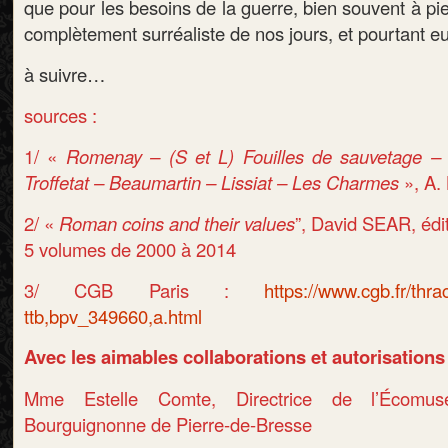
que pour les besoins de la guerre, bien souvent à p
complètement surréaliste de nos jours, et pourtant eux
à suivre…
sources :
1/ «
Romenay – (S et L) Fouilles de sauvetage –
Troffetat – Beaumartin – Lissiat – Les Charmes
»
, A.
2/ «
Roman coins and their values
”, David SEAR, éd
5 volumes de 2000 à 2014
3/ CGB Paris :
https://www.cgb.fr/thr
ttb,bpv_349660,a.html
Avec les aimables collaborations et autorisations
Mme Estelle Comte, Directrice de l’Écomu
Bourguignonne de Pierre-de-Bresse