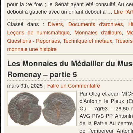
pour la 2e fois ; le Sénat ayant été consulté Au cen
debout à gauche avec un enfant debout à …
Lire l'Ar
Classé dans :
Divers
,
Documents d'archives
,
Hi
Leçons de numismatique
,
Monnaies d'ailleurs
,
Mo
Questions - Reponses
,
Technique et metaux
,
Tresors
monnaie une histoire
Les Monnaies du Médailler du Mus
Romenay – partie 5
mars 9th, 2025 |
Faire un Commentaire
Par Oleg et Jean MIC
d’Antonin le Pieux (
Cu – 7gr93 – 26.50
AVG PIVS PP Antonin
de la Patrie Au centre
de l’empereur Antoni