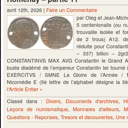
avril 12th, 2026 |
Faire un Commentaire
par Oleg et Jean-Mic
5 centenionalis (ou
trouvaille isolée et f
de 2 trous) A12. de 
réduite pour Constant
– 337) billon – 2g
CONSTANTINVS MAX AVG Constantin le Grand Au
buste diadémé de l’empereur Constantin Ier tourné 
EXERCITVS / SMNE La Gloire de l’Armée / 
Nicomédie E (5è lettre de l’alphabet désigne la 5
l'Article Entier »
Classé dans :
Divers
,
Documents d'archives
,
Hi
Leçons de numismatique
,
Monnaies d'ailleurs
,
M
Questions - Reponses
,
Tresors et decouvertes
,
Une m