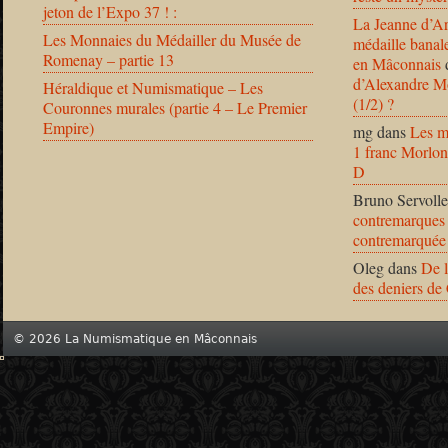
jeton de l’Expo 37 ! :
La Jeanne d’Ar
Les Monnaies du Médailler du Musée de
médaille banal
Romenay – partie 13
en Mâconnais
d’Alexandre Mo
Héraldique et Numismatique – Les
(1/2) ?
Couronnes murales (partie 4 – Le Premier
Empire)
mg
dans
Les m
1 franc Morlon
D
Bruno Servolle
contremarques 
contremarquée
Oleg
dans
De l
des deniers de
© 2026 La Numismatique en Mâconnais