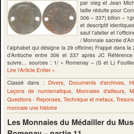
par oleg et Jean Mich
taille réduite pour Co
306 – 337) billon – 1
et descriptif identiqu
sauf l’atelier et l’of
/ Monnaie sacrée d’Ant
l’alphabet qui désigne la 2è officine) Frappé dans la 2è
d’Antioche entre 306 et 337 après JC Référenc
suivre… sources : 1/ « Romenay – (S et L) Fouill
Lire l'Article Entier »
Classé dans :
Divers
,
Documents d'archives
,
Hi
Leçons de numismatique
,
Monnaies d'ailleurs
,
M
Questions - Reponses
,
Technique et metaux
,
Tresors
monnaie une histoire
Les Monnaies du Médailler du Mus
Romenay – partie 11