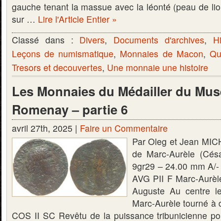
gauche tenant la massue avec la léonté (peau de lio
sur …
Lire l'Article Entier »
Classé dans :
Divers
,
Documents d'archives
,
Hi
Leçons de numismatique
,
Monnaies de Macon
,
Qu
Tresors et decouvertes
,
Une monnaie une histoire
Les Monnaies du Médailler du Mus
Romenay – partie 6
avril 27th, 2025 |
Faire un Commentaire
Par Oleg et Jean MIC
de Marc-Aurèle (Cés
9gr29 – 24.00 mm A
AVG PII F Marc-Aurèle
Auguste Au centre l
Marc-Aurèle tourné à d
COS II SC Revêtu de la puissance tribunicienne pou