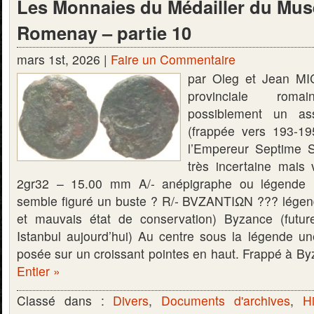
Les Monnaies du Médailler du Mus
Romenay – partie 10
mars 1st, 2026 |
Faire un Commentaire
par Oleg et Jean M
provinciale rom
possiblement un as
(frappée vers 193-1
l’Empereur Septime Sé
très incertaine mais
2gr32 – 15.00 mm A/- anépigraphe ou légende il
semble figuré un buste ? R/- BVZANTIΩN ??? légende 
et mauvais état de conservation) Byzance (future
Istanbul aujourd’hui) Au centre sous la légende une
posée sur un croissant pointes en haut. Frappé à 
Entier »
Classé dans :
Divers
,
Documents d'archives
,
Hi