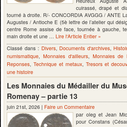
Heureux Auguste A
cuirassé, drapé et 
tourné à droite. R/- CONCORDIA AVGGG / ANTE La
Augustes / Antioche E (5è lettre de l’atelier qui dési
centre Rome assise de face, tournée à gauche, te
main droite et une …
Lire l'Article Entier »
Classé dans :
Divers
,
Documents d'archives
,
Histoi
numismatique
,
Monnaies d'ailleurs
,
Monnaies de
Reponses
,
Technique et metaux
,
Tresors et decou
une histoire
Les Monnaies du Médailler du Mus
Romenay – partie 13
juin 21st, 2026 |
Faire un Commentaire
par oleg et Jean Mi
pour Constans (Césa