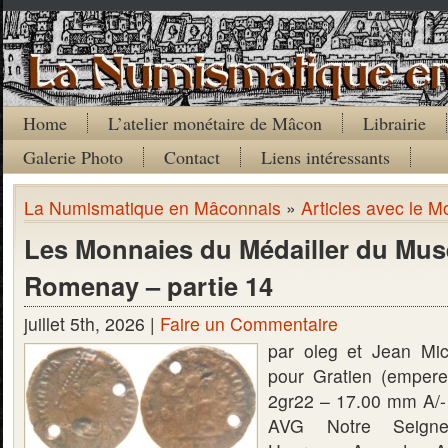
Home
L’atelier monétaire de Mâcon
Librairie
Galerie Photo
Contact
Liens intéressants
La Numismatique en Mâconnais
»
Articles avec le M
Les Monnaies du Médailler du Mus
Romenay – partie 14
juillet 5th, 2026 |
Faire un Commentaire
par oleg et Jean Mi
pour Gratien (emper
2gr22 – 17.00 mm A
AVG Notre Seigne