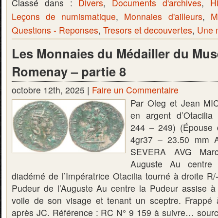
Classé dans :
Divers
,
Documents d'archives
,
Hi
Leçons de numismatique
,
Monnaies d'ailleurs
,
M
Questions - Reponses
,
Tresors et decouvertes
,
Une m
Les Monnaies du Médailler du Mus
Romenay – partie 8
octobre 12th, 2025 |
Faire un Commentaire
Par Oleg et Jean MI
en argent d’Otacilia
244 – 249) (Épouse d
4gr37 – 23.50 mm 
SEVERA AVG Marcia
Auguste Au centre 
diadémé de l’Impératrice Otacilia tourné à droite 
Pudeur de l’Auguste Au centre la Pudeur assise à
voile de son visage et tenant un sceptre. Frapp
après JC. Référence : RC N° 9 159 à suivre… sour