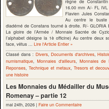
règne de Constantin
16.00 mm A/- FL I
Flavien Jules Consta
Au centre le buste 
diadémé de Constans tourné à droite. R/- GLOR
La gloire de l’Armée / Monnaie Sacrée de Cyzi
l’alphabet désigne la 1è officine) Au centre deux s
face, vêtus …
Lire l'Article Entier »
Classé dans :
Divers
,
Documents d'archives
,
Histoi
numismatique
,
Monnaies d'ailleurs
,
Monnaies de
Reponses
,
Technique et metaux
,
Tresors et decou
une histoire
Les Monnaies du Médailler du Mus
Romenay – partie 12
mai 24th, 2026 |
Faire un Commentaire