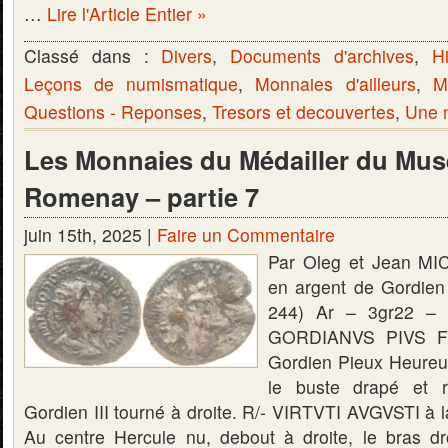
…
Lire l'Article Entier »
Classé dans :
Divers
,
Documents d'archives
,
Hi
Leçons de numismatique
,
Monnaies d'ailleurs
,
M
Questions - Reponses
,
Tresors et decouvertes
,
Une m
Les Monnaies du Médailler du Mus
Romenay – partie 7
juin 15th, 2025 |
Faire un Commentaire
Par Oleg et Jean MI
en argent de Gordien
244) Ar – 3gr22 –
GORDIANVS PIVS FE
Gordien Pieux Heureu
le buste drapé et r
Gordien III tourné à droite. R/- VIRTVTI AVGVSTI à la
Au centre Hercule nu, debout à droite, le bras dr