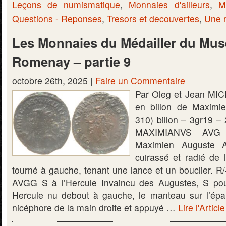
Leçons de numismatique
,
Monnaies d'ailleurs
,
M
Questions - Reponses
,
Tresors et decouvertes
,
Une m
Les Monnaies du Médailler du Mus
Romenay – partie 9
octobre 26th, 2025 |
Faire un Commentaire
Par Oleg et Jean MIC
en billon de Maximi
310) billon – 3gr19 
MAXIMIANVS AVG l
Maximien Auguste A
cuirassé et radié de
tourné à gauche, tenant une lance et un bouclier.
AVGG S à l’Hercule Invaincu des Augustes, S pour
Hercule nu debout à gauche, le manteau sur l’épa
nicéphore de la main droite et appuyé …
Lire l'Articl