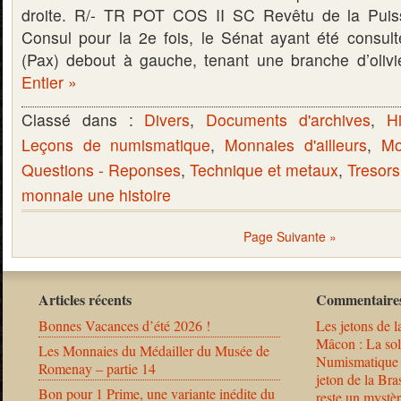
droite. R/- TR POT COS II SC Revêtu de la Puiss
Consul pour la 2e fois, le Sénat ayant été consul
(Pax) debout à gauche, tenant une branche d’oliv
Entier »
Classé dans :
Divers
,
Documents d'archives
,
Hi
Leçons de numismatique
,
Monnaies d'ailleurs
,
Mo
Questions - Reponses
,
Technique et metaux
,
Tresors
monnaie une histoire
Page Suivante »
Articles récents
Commentaires
Bonnes Vacances d’été 2026 !
Les jetons de l
Mâcon : La solu
Les Monnaies du Médailler du Musée de
Numismatique
Romenay – partie 14
jeton de la B
Bon pour 1 Prime, une variante inédite du
reste un mystèr