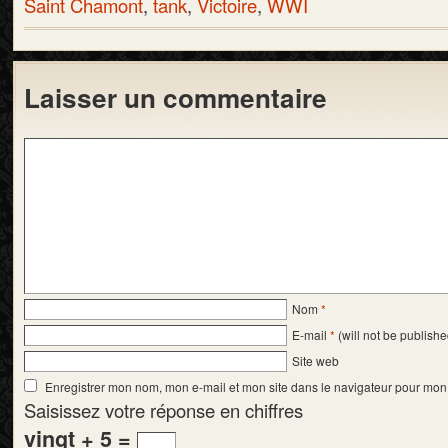
Saint Chamont
,
tank
,
Victoire
,
WWI
Laisser un commentaire
Nom
*
E-mail
*
(will not be publishe
Site web
Enregistrer mon nom, mon e-mail et mon site dans le navigateur pour mo
Saisissez votre réponse en chiffres
vingt + 5 =