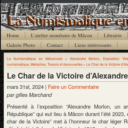
Home
L’atelier monétaire de Mâcon
Librairie
Galerie Photo
Contact
Liens intéressants
La Numismatique en Mâconnais
»
Alexandre Morlon
,
Exposition "Al
numismatique
,
Médailles
,
Tresors et decouvertes
»
Le Char de la Victoire d’A
Le Char de la Victoire d’Alexandr
mars 31st, 2024 |
Faire un Commentaire
par gilles Marchand
Présenté à l’exposition “Alexandre Morlon, un a
République” qui eut lieu à Mâcon durant l’été 2023, c
char de la Victoire” met à l’honneur le char léger 