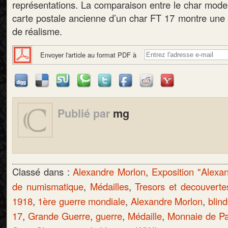
représentations. La comparaison entre le char modelé
carte postale ancienne d’un char FT 17 montre une f
de réalisme.
Envoyer l'article au format PDF à
Publié par
mg
Classé dans :
Alexandre Morlon
,
Exposition "Alexa
de numismatique
,
Médailles
,
Tresors et decouverte
1918
,
1ère guerre mondiale
,
Alexandre Morlon
,
blin
17
,
Grande Guerre
,
guerre
,
Médaille
,
Monnaie de Pa