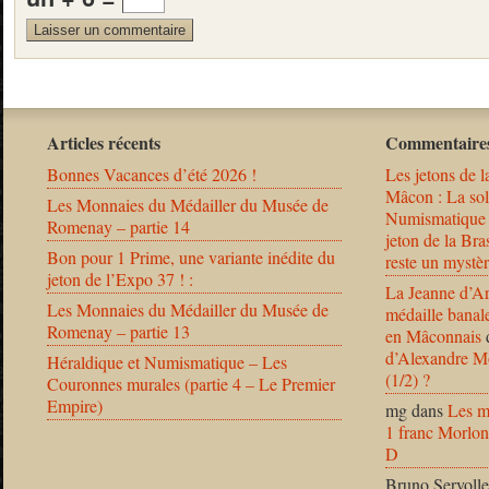
Articles récents
Commentaires
Bonnes Vacances d’été 2026 !
Les jetons de l
Mâcon : La solu
Les Monnaies du Médailler du Musée de
Numismatique
Romenay – partie 14
jeton de la B
Bon pour 1 Prime, une variante inédite du
reste un mystèr
jeton de l’Expo 37 ! :
La Jeanne d’Ar
Les Monnaies du Médailler du Musée de
médaille banal
Romenay – partie 13
en Mâconnais
d’Alexandre Mo
Héraldique et Numismatique – Les
(1/2) ?
Couronnes murales (partie 4 – Le Premier
Empire)
mg
dans
Les m
1 franc Morlon
D
Bruno Servolle