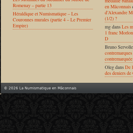
médaille banal
Romenay – partie 13
en Mâconnais
d’Alexandre Mo
Héraldique et Numismatique – Les
(1/2) ?
Couronnes murales (partie 4 – Le Premier
Empire)
mg
dans
Les m
1 franc Morlon
D
Bruno Servolle
contremarques 
contremarquée
Oleg
dans
De l
des deniers de
© 2026 La Numismatique en Mâconnais