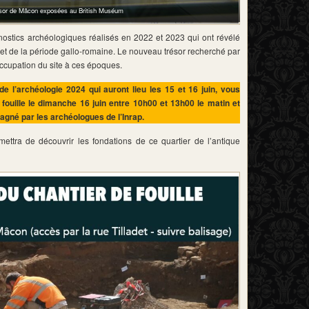
ésor de Mâcon exposées au British Muséum
gnostics archéologiques réalisés en 2022 et 2023 qui ont révélé
e et de la période gallo-romaine. Le nouveau trésor recherché par
ccupation du site à ces époques.
 l’archéologie 2024 qui auront lieu les 15 et 16 juin, vous
 fouille le dimanche 16 juin entre 10h00 et 13h00 le matin et
agné par les archéologues de l’Inrap.
ettra de découvrir les fondations de ce quartier de l’antique