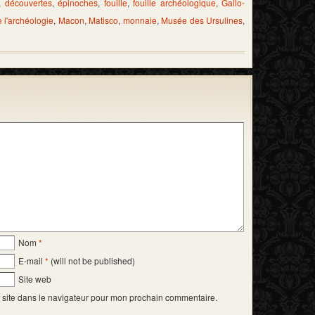
,
découvertes
,
épinoches
,
fouille
,
fouille archéologique
,
Gallo-
 l'archéologie
,
Macon
,
Matisco
,
monnaie
,
Musée des Ursulines
,
Nom
*
E-mail
*
(will not be published)
Site web
 site dans le navigateur pour mon prochain commentaire.