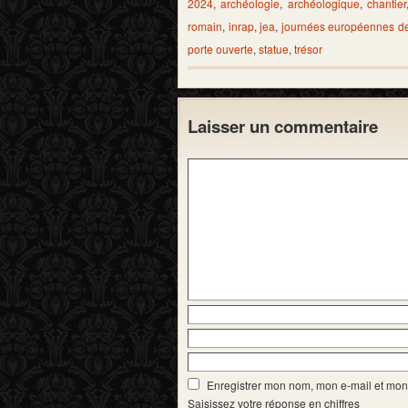
2024
,
archéologie
,
archéologique
,
chantier
romain
,
inrap
,
jea
,
journées européennes de
porte ouverte
,
statue
,
trésor
Laisser un commentaire
Enregistrer mon nom, mon e-mail et mon
Saisissez votre réponse en chiffres