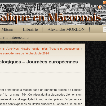
Co
de Mâcon
Librairie
Alexandre MORLON
Liens intéressants
ts d'archives
,
Histoire locale
,
Infos
,
Tresors et decouvertes
»
ées européennes de l’Archéologie 2024
éologiques – Journées européennes
sont entreprises à Mâcon dans un périmètre proche de l’ancien
on” le 1er mars 1764. Ce trésor, dont la plupart des éléments ont
aies d’or et d’argent, de bijoux, de cinq pièces d’argenterie et
atuettes sont exposées au British Muséum à Londres et le musée