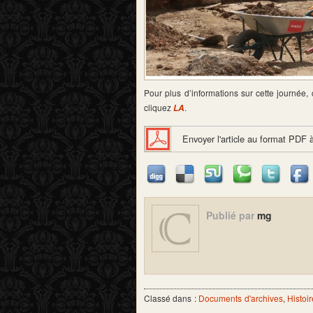
Pour plus d’informations sur cette journée,
cliquez
.
LA
Envoyer l'article au format PDF 
Publié par
mg
Classé dans :
Documents d'archives
,
Histoir