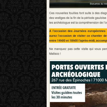
Statuettes du tr
Ces nouvelles fouilles font suite à des dia
des vestiges de la fin de la période gaulois
les archéologue est la compréhension de l’o
A l’occasion des Journées européennes de
aurez l’occasion de visiter ce chantier de
entre 14h00 et 18h00 l’après-midi, accomp
Ne manquez pas cette visite qui vous perm
Matisco !