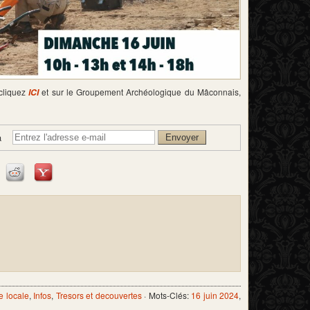
 cliquez
et sur le Groupement Archéologique du Mâconnais,
ICI
à
e locale
,
Infos
,
Tresors et decouvertes
· Mots-Clés:
16 juin 2024
,