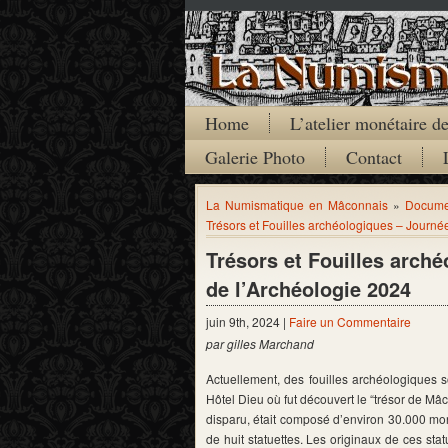
Home
L’atelier monétaire 
Galerie Photo
Contact
La Numismatique en Mâconnais
»
Documen
Trésors et Fouilles archéologiques – Journ
Trésors et Fouilles arch
de l’Archéologie 2024
juin 9th, 2024 |
Faire un Commentaire
par gilles Marchand
Actuellement, des fouilles archéologiques 
Hôtel Dieu où fut découvert le “trésor de Mâc
disparu, était composé d’environ 30.000 monn
de huit statuettes. Les originaux de ces st