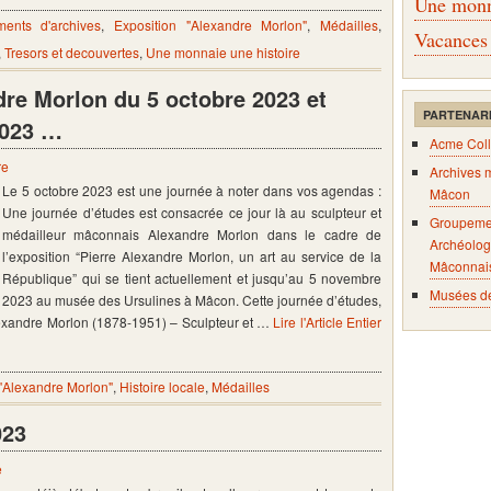
Une monna
ents d'archives
,
Exposition "Alexandre Morlon"
,
Médailles
,
Vacances
,
Tresors et decouvertes
,
Une monnaie une histoire
re Morlon du 5 octobre 2023 et
PARTENAR
2023 …
Acme Coll
re
Archives 
Le 5 octobre 2023 est une journée à noter dans vos agendas :
Mâcon
Une journée d’études est consacrée ce jour là au sculpteur et
Groupeme
médailleur mâconnais Alexandre Morlon dans le cadre de
Archéolog
l’exposition “Pierre Alexandre Morlon, un art au service de la
Mâconnai
République” qui se tient actuellement et jusqu’au 5 novembre
Musées d
2023 au musée des Ursulines à Mâcon. Cette journée d’études,
e Alexandre Morlon (1878-1951) – Sculpteur et …
Lire l'Article Entier
 "Alexandre Morlon"
,
Histoire locale
,
Médailles
023
e