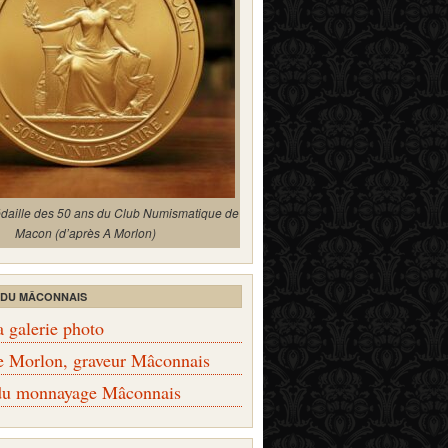
édaille des 50 ans du Club Numismatique de
Macon (d’après A Morlon)
 DU MÂCONNAIS
a galerie photo
e Morlon, graveur Mâconnais
 du monnayage Mâconnais