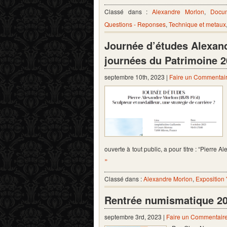
Classé dans :
Alexandre Morlon
,
Docum
Questions - Reponses
,
Technique et metaux
Journée d’études Alexand
journées du Patrimoine 
septembre 10th, 2023 |
Faire un Commentai
ouverte à tout public, a pour titre : “Pierr
»
Classé dans :
Alexandre Morlon
,
Exposition
Rentrée numismatique 2
septembre 3rd, 2023 |
Faire un Commentair