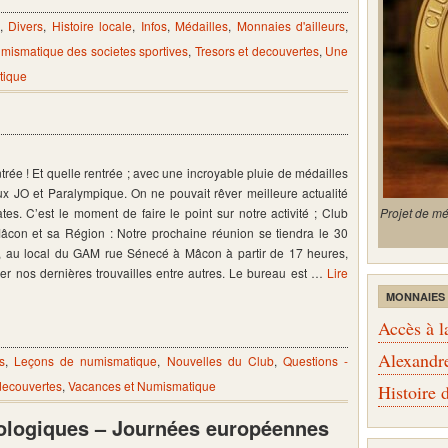
,
Divers
,
Histoire locale
,
Infos
,
Médailles
,
Monnaies d'ailleurs
,
mismatique des societes sportives
,
Tresors et decouvertes
,
Une
tique
ntrée ! Et quelle rentrée ; avec une incroyable pluie de médailles
ux JO et Paralympique. On ne pouvait rêver meilleure actualité
es. C’est le moment de faire le point sur notre activité ; Club
Projet de m
con et sa Région : Notre prochaine réunion se tiendra le 30
, au local du GAM rue Sénecé à Mâcon à partir de 17 heures,
ger nos dernières trouvailles entre autres. Le bureau est …
Lire
MONNAIES
Accès à l
Alexandr
s
,
Leçons de numismatique
,
Nouvelles du Club
,
Questions -
 decouvertes
,
Vacances et Numismatique
Histoire
éologiques – Journées européennes