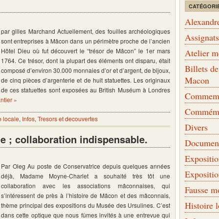
CATÉGORI
Alexandr
par gilles Marchand Actuellement, des fouilles archéologiques
Assignat
sont entreprises à Mâcon dans un périmètre proche de l’ancien
Hôtel Dieu où fut découvert le “trésor de Mâcon” le 1er mars
Atelier 
1764. Ce trésor, dont la plupart des éléments ont disparu, était
Billets 
composé d’environ 30.000 monnaies d’or et d’argent, de bijoux,
Macon
de cinq pièces d’argenterie et de huit statuettes. Les originaux
de ces statuettes sont exposées au British Muséum à Londres
Commemor
Entier »
Commémo
e locale
,
Infos
,
Tresors et decouvertes
Divers
; collaboration indispensable.
Document
Expositi
Par Oleg Au poste de Conservatrice depuis quelques années
Expositi
déjà, Madame Moyne-Charlet a souhaité très tôt une
collaboration avec les associations mâconnaises, qui
Fausse m
s’intéressent de près à l’histoire de Mâcon et des mâconnais,
Histoire 
thème principal des expositions du Musée des Ursulines. C’est
dans cette optique que nous fûmes invités à une entrevue qui