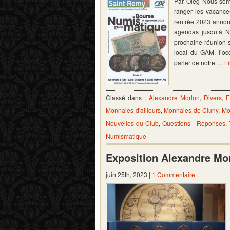
Par Oleg Nous som
ranger les vacance
rentrée 2023 annon
agendas jusqu’à N
prochaine réunion s
local du GAM, l’oc
parler de notre …
Li
Classé dans :
Alexandre Morlon
,
Divers
,
E
Monnaies d'ailleurs
,
Monnaies de Cluny
,
Mo
Nouvelles du Club
,
Questions - Reponses
,
Numismatique
Exposition Alexandre Mor
juin 25th, 2023 |
1 Commentaire