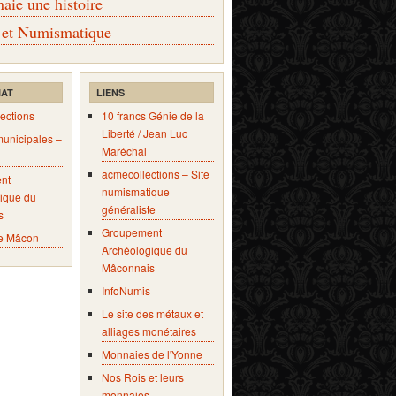
ie une histoire
 et Numismatique
IAT
LIENS
ections
10 francs Génie de la
Liberté / Jean Luc
municipales –
Maréchal
acmecollections – Site
nt
numismatique
ique du
généraliste
s
Groupement
e Mâcon
Archéologique du
Mâconnais
InfoNumis
Le site des métaux et
alliages monétaires
Monnaies de l'Yonne
Nos Rois et leurs
monnaies