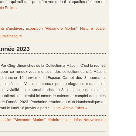
nnée qui voit une première vente de 6 plaquettes (“Joueur de
icle Entier »
ts d'archives
,
Exposition "Alexandre Morlon"
,
Histoire locale
,
Numismatique
Année 2023
Par Oleg Dimanches de la Collection à Mâcon : C’est la reprise
pour ce rendez-vous mensuel des collectionneurs à Mâcon,
dimanche 15 janvier en l’Espace Carnot dès 8 heures et
jusqu’à midi. Venez nombreux pour partager ce moment de
convivialité incontournable chaque 3è dimanche du mois. Je
publierai très bientôt ici même le calendrier complet des dates
de l’année 2023. Prochaine réunion du club Numismatique de
nt le lundi 16 janvier à partir …
Lire l'Article Entier »
position "Alexandre Morlon"
,
Histoire locale
,
Infos
,
Nouvelles du