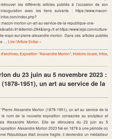
retrouver les différents articles publiés à l’occasion de son
inauguration avec les liens suivants : https://www.macon-
infos.com/index.php?
macon-morlon-un-art-au-service-de-la-republique-une-
s&catid=91&Itemid=294&lang=fr et https://www.lejsl.com/culture-
elle-expo-sur-pierre-alexandre-morlon. Dans ces articles publiés
ône …
Lire l'Article Entier »
d'archives
,
Exposition "Alexandre Morlon"
,
Histoire locale
,
Infos
,
lon du 23 juin au 5 novembre 2023 :
(1878-1951), un art au service de la
 “Pierre Alexandre Morlon (1878-1951), un art au service de la
t le nom de la nouvelle exposition consacrée au sculpteur et
ais Alexandre Morlon. Elle se déroulera du 23 juin au 5
xposition Alexandre Morlon 2023 Né en 1878 à une période où
ième République était encore fragile, il deviendra un médailleur