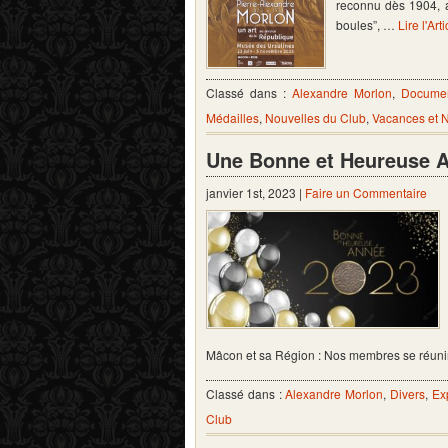
reconnu dès 1904, a
boules”, …
Lire l'Art
Classé dans :
Alexandre Morlon
,
Documen
Médailles
,
Nouvelles du Club
,
Vacances et 
Une Bonne et Heureuse 
janvier 1st, 2023 |
Faire un Commentaire
Mâcon et sa Région : Nos membres se réuniro
Classé dans :
Alexandre Morlon
,
Divers
,
Ex
Club