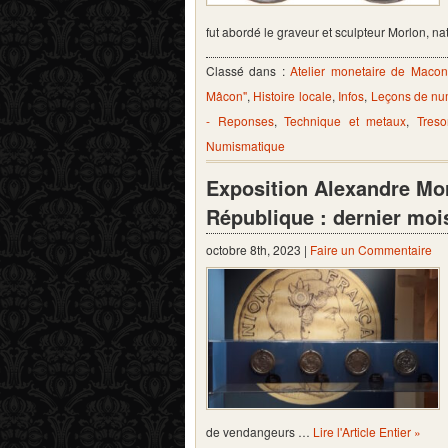
fut abordé le graveur et sculpteur Morlon, nat
Classé dans :
Atelier monetaire de Macon
Mâcon"
,
Histoire locale
,
Infos
,
Leçons de nu
- Reponses
,
Technique et metaux
,
Treso
Numismatique
Exposition Alexandre Morl
République : dernier mois
octobre 8th, 2023 |
Faire un Commentaire
de vendangeurs …
Lire l'Article Entier »