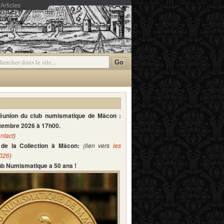
Articles
mmentaires
réunion du club numismatique de Mâcon :
ptembre 2026 à 17h00.
ntact
)
de la Collection à Mâcon:
(lien vers
les
2026
)
lub Numismatique a 50 ans !