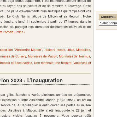
mes déjà début septembre, il est malheureusement temps de
s au rayon des souvenirs et de se remettre à l’ouvrage. Cette
ce une pluie d’évènements numismatiques qui remplieront vos
oël. Le Club Numismatique de Mâcon et sa Région : Notre
ARCHIVES
e tiendra le lundi 11 septembre à partir de 17 heures, dans le
Archives
casion de partager nos dernières découvertes estivales et de
re l'Article Entier »
xposition "Alexandre Morlon"
,
Histoire locale
,
Infos
,
Médailles
,
nnaies de Cuisery
,
Monnaies de Macon
,
Monnaies de Tournus
,
Tresors et decouvertes
,
Une monnaie une histoire
,
Vacances et
lon 2023 : L’inauguration
par gilles Marchand Après plusieurs années de préparation,
l’exposition “Pierre Alexandre Morlon (1878-1951), un art au
service de la République” a enfin ouvert ses portes au musée
des Ursulines à Mâcon. Elle a été inaugurée le 22 juin et
restera visible jusqu’au 5 novembre. Vous pouvez déjà