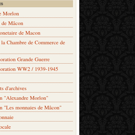
ES
e Morlon
s de Mâcon
monetaire de Macon
de la Chambre de Commerce de
ation Grande Guerre
ration WW2 / 1939-1945
s d'archives
on "Alexandre Morlon"
on "Les monnaies de Mâcon"
onnaie
locale