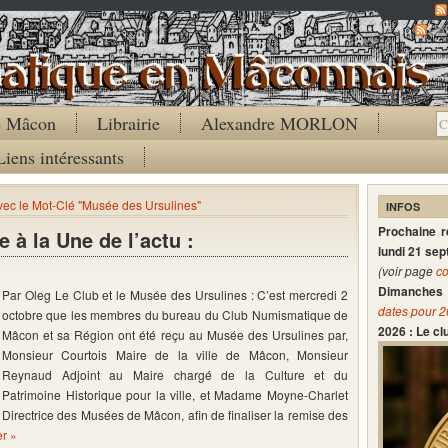
Co
de Mâcon
Librairie
Alexandre MORLON
Liens intéressants
avec le Mot-Clé "Musée des Ursulines"
INFOS
Prochaine 
 à la Une de l’actu :
lundi 21 se
(voir page
co
Dimanches 
Par Oleg Le Club et le Musée des Ursulines : C’est mercredi 2
dates pour 
octobre que les membres du bureau du Club Numismatique de
2026 : Le c
Mâcon et sa Région ont été reçu au Musée des Ursulines par,
Monsieur Courtois Maire de la ville de Mâcon, Monsieur
Reynaud Adjoint au Maire chargé de la Culture et du
Patrimoine Historique pour la ville, et Madame Moyne-Charlet
Directrice des Musées de Mâcon, afin de finaliser la remise des
er »