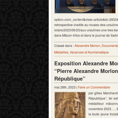
option=com_content&view=article&id=39334:
retrospective-inedite-au-musee-des-ursuline
loisirs/2023/06/23/aux-ursulines-une-tres-b
dans Mâcon-Infos et dans le journal de Sa
Classé dans :
Alexandre Morlon
,
Documents 
Médailles
,
Vacances et Numismatique
Exposition Alexandre Mor
“Pierre Alexandre Morlon 
République”
mai 28th, 2023 |
Faire un Commentaire
par gilles Marchand
République”, tel es
médailleur mâconn
novembre 2023….. E
la toute jeune trois