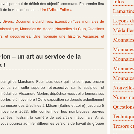
Infos
avait pour but de définir des objectifs communs. En premier lieu
if de la ville, qui nous …
Lire l'Article Entier »
Lamartin
Leçons d
,
Divers
,
Documents d'archives
,
Exposition "Les monnaies de
mismatique
,
Monnaies de Macon
,
Nouvelles du Club
,
Questions
Médaille
rs et decouvertes
,
Une monnaie une histoire
,
Vacances et
Monnaies 
Monnaies
on – un art au service de la
Monnaies
 !
Monnaies
Monnaies
par gilles Marchand Pour tous ceux qui ne sont pas encore
Nouvelle
venus voir cette superbe rétrospective sur le sculpteur et
médailleur Alexandre Morlon, dépêchez vous : elle fermera ses
Numismati
portes le 5 novembre ! Cette exposition se déroule actuellement
au musée des Ursulines à Mâcon (Saône et Loire) jusqu’au 5
Question
novembre 2023. Elle contient de très nombreuses œuvres
Techniqu
variées illustrant la carrière de cet artiste mâconnais. Ainsi,
vous pourrez admirer différentes versions de travail du groupe
Tresors e