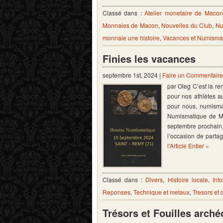
Classé dans :
Atelier monetaire de Macon
Monnaies de Macon
,
Nouvelles du Club
,
Nu
monnaie une histoire
,
Vacances et Numisma
Finies les vacances
septembre 1st, 2024 |
Faire un Commentaire
par Oleg C’est la re
pour nos athlètes a
pour nous, numismat
Numismatique de Mâ
septembre prochain
l’occasion de parta
l'Article Entier »
Classé dans :
Divers
,
Histoire locale
,
Info
Reponses
,
Technique et metaux
,
Tresors et
Trésors et Fouilles arch