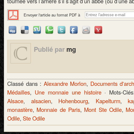
tournée vers l’arrière s’il s’agit d’un abbé (ou d’une 
Envoyer l'article au format PDF à
Publié par
mg
Classé dans :
Alexandre Morlon
,
Documents d'arch
Médailles
,
Une monnaie une histoire
· Mots-Clé
Alsace
,
alsacien
,
Hohenbourg
,
Kapelturm
,
ka
monastère
,
Monnaie de Paris
,
Mont Ste Odile
,
Mor
Odile
,
Ste Odile