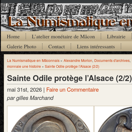
Home
L’atelier monétaire de Mâcon
Librairie
Galerie Photo
Contact
Liens intéressants
La Numismatique en Mâconnais
»
Alexandre Morlon
,
Documents d'archives
,
monnaie une histoire
»
Sainte Odile protège l’Alsace (2/2)
Sainte Odile protège l’Alsace (2/2)
mai 31st, 2026 |
Faire un Commentaire
par gilles Marchand