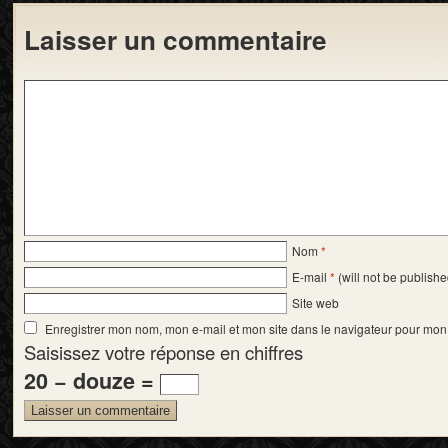
Laisser un commentaire
Nom
*
E-mail
*
(will not be publishe
Site web
Enregistrer mon nom, mon e-mail et mon site dans le navigateur pour mo
Saisissez votre réponse en chiffres
20 − douze =