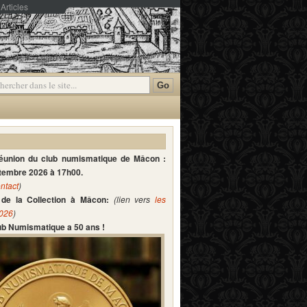
Articles
mmentaires
réunion du club numismatique de Mâcon :
ptembre 2026 à 17h00.
ntact
)
de la Collection à Mâcon:
(lien vers
les
2026
)
lub Numismatique a 50 ans !