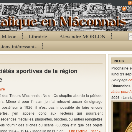
Co
de Mâcon
Librairie
Alexandre MORLON
Liens intéressants
INFOS
Prochaine 
étés sportives de la région
lundi 21 se
e
(voir page
co
Dimanches 
ire
dates pour 
é des Tireurs Mâconnais : Note : Ce chapitre aborde la période
2026 : Le c
rs. Même si pour l’instant je n’ai retrouvé aucun témoignage
postérieur à 1926, il n’est pas impossible de faire encore
ertes, j’en appelle donc aux lecteurs qui pourraient
séder des médailles, plaquettes, broches, ou autres épinglettes
us fournir des clichés ou scans (600dpi) afin que ces objets
riode 1904 – 1914 ? Médaille de l’Union …
Lire l'Article Entier »