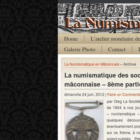
Home
L’atelier monétaire 
Galerie Photo
Contact
La Numismatique en Mâconnais
» Archive
La numismatique des soci
mâconnaise – 8ème parti
dimanche 24 juin, 2012 |
Faire un Commenta
par Oleg La Sociét
de 1904 à nos jou
« numismatique » 
quelques découv
éventuellement pos
sur ce thème, à no
soient publiés. Pé