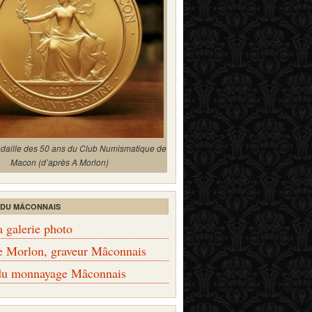
édaille des 50 ans du Club Numismatique de
Macon (d’après A Morlon)
 DU MÂCONNAIS
a galerie photo
e Morlon, graveur Mâconnais
 du monnayage Mâconnais