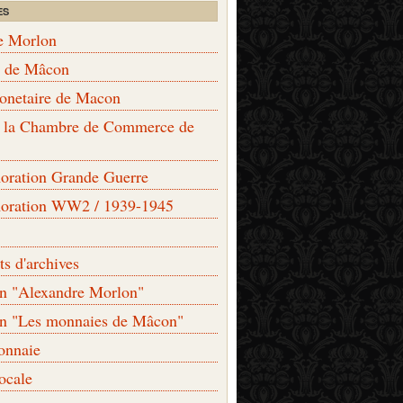
ES
e Morlon
s de Mâcon
monetaire de Macon
de la Chambre de Commerce de
ation Grande Guerre
ration WW2 / 1939-1945
s d'archives
on "Alexandre Morlon"
on "Les monnaies de Mâcon"
onnaie
locale