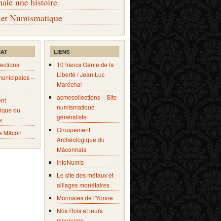
ie une histoire
 et Numismatique
IAT
LIENS
ections
10 francs Génie de la
Liberté / Jean Luc
municipales –
Maréchal
acmecollections – Site
nt
numismatique
ique du
généraliste
s
Groupement
e Mâcon
Archéologique du
Mâconnais
InfoNumis
Le site des métaux et
alliages monétaires
Monnaies de l'Yonne
Nos Rois et leurs
monnaies