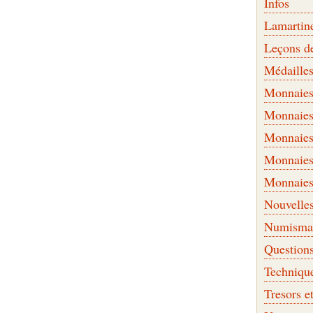
Infos
Lamartin
Leçons d
Médaille
Monnaies 
Monnaies
Monnaies
Monnaies
Monnaies
Nouvelle
Numismati
Question
Techniqu
Tresors e