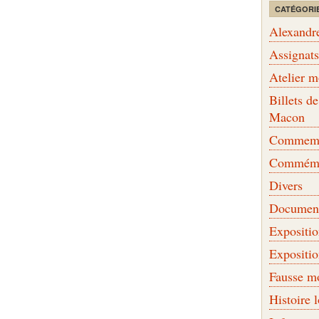
CATÉGORI
Alexandr
Assignat
Atelier 
Billets 
Macon
Commemor
Commémo
Divers
Document
Expositi
Expositi
Fausse m
Histoire 