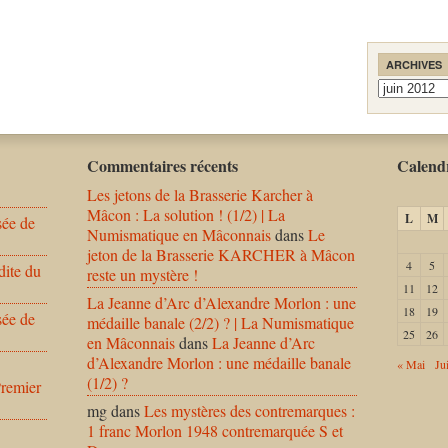
ARCHIVES
Archives
Commentaires récents
Calendr
Les jetons de la Brasserie Karcher à
Mâcon : La solution ! (1/2) | La
L
M
sée de
Numismatique en Mâconnais
dans
Le
jeton de la Brasserie KARCHER à Mâcon
4
5
dite du
reste un mystère !
11
12
La Jeanne d’Arc d’Alexandre Morlon : une
18
19
sée de
médaille banale (2/2) ? | La Numismatique
25
26
en Mâconnais
dans
La Jeanne d’Arc
d’Alexandre Morlon : une médaille banale
« Mai
Jui
(1/2) ?
Premier
mg
dans
Les mystères des contremarques :
1 franc Morlon 1948 contremarquée S et