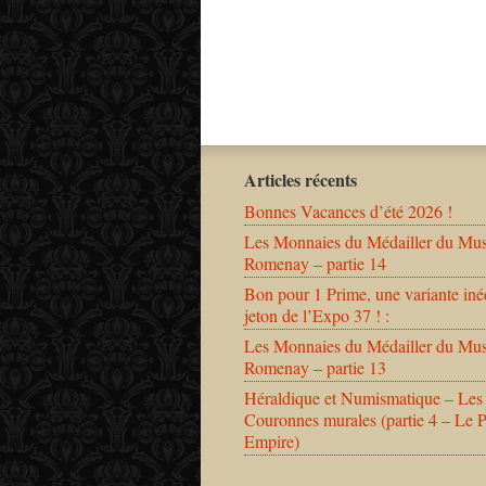
Articles récents
Bonnes Vacances d’été 2026 !
Les Monnaies du Médailler du Mu
Romenay – partie 14
Bon pour 1 Prime, une variante iné
jeton de l’Expo 37 ! :
Les Monnaies du Médailler du Mu
Romenay – partie 13
Héraldique et Numismatique – Les
Couronnes murales (partie 4 – Le 
Empire)