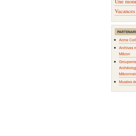
Une monna
Vacances
PARTENAR
Acme Coll
Archives 
Mâcon
Groupeme
Archéolog
Mâconnai
Musées d