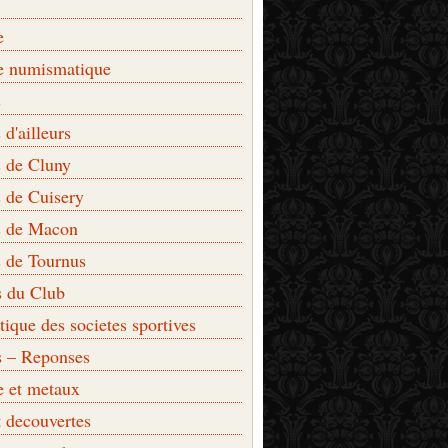
e
e numismatique
s
d'ailleurs
 de Cluny
 de Cuisery
 de Macon
 de Tournus
s du Club
que des societes sportives
s – Reponses
e et metaux
t decouvertes