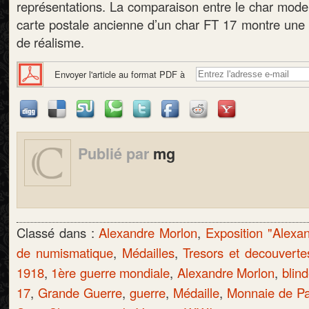
représentations. La comparaison entre le char modelé
carte postale ancienne d’un char FT 17 montre une f
de réalisme.
Envoyer l'article au format PDF à
Publié par
mg
Classé dans :
Alexandre Morlon
,
Exposition "Alexa
de numismatique
,
Médailles
,
Tresors et decouverte
1918
,
1ère guerre mondiale
,
Alexandre Morlon
,
blin
17
,
Grande Guerre
,
guerre
,
Médaille
,
Monnaie de Pa