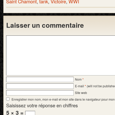
Saint Chamont
,
tank
,
Victoire
,
WWI
Laisser un commentaire
Nom
*
E-mail
*
(will not be publishe
Site web
Enregistrer mon nom, mon e-mail et mon site dans le navigateur pour mo
Saisissez votre réponse en chiffres
5 × 3 =