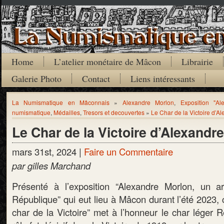
Home
L’atelier monétaire de Mâcon
Librairie
Galerie Photo
Contact
Liens intéressants
La Numismatique en Mâconnais
»
Alexandre Morlon
,
Exposition "Al
numismatique
,
Médailles
,
Tresors et decouvertes
»
Le Char de la Victoire d’A
Le Char de la Victoire d’Alexandr
mars 31st, 2024 |
Faire un Commentaire
par gilles Marchand
Présenté à l’exposition “Alexandre Morlon, un a
République” qui eut lieu à Mâcon durant l’été 2023, c
char de la Victoire” met à l’honneur le char léger 