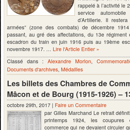
rappelé à l’activité l
service automobil
d’Artillerie. Il rest
armées” (zone des combats) de décembre 1914
passant, au gré des affectations, du 13e régiment d
escadron du train en juin 1916 puis au 19ème esc
novembre 1917. …
Lire l'Article Entier »
Classé dans :
Alexandre Morlon
,
Commemorati
Documents d'archives
,
Médailles
Les billets des Chambres de Com
Mâcon et de Bourg (1915-1926) – 1
octobre 29th, 2017 |
Faire un Commentaire
par Gilles Marchand Le retrait défini
printemps 1924, les coupures
commerce qui ne devaient circuler q