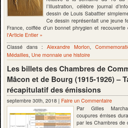
l’Illustration, célèbre journal d’in
dessin de Louis Sabattier simplem
Ce dessin représentait une jeune 
France, coiffée d’un bonnet phrygien et recouvert
l'Article Entier »
Classé dans :
Alexandre Morlon
,
Commemorati
Médailles
,
Une monnaie une histoire
Les billets des Chambres de Com
Mâcon et de Bourg (1915-1926) – T
récapitulatif des émissions
septembre 30th, 2018 |
Faire un Commentaire
Par Gilles Marcha
coupures émises dura
par les Chambres de