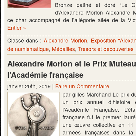
Bronze patiné et doré “Le Ch
d’Alexandre Morlon Alexandre M
ce char accompagné de l’allégorie ailée de la Vi
Entier »
Classé dans :
Alexandre Morlon
,
Exposition "Alexa
de numismatique
,
Médailles
,
Tresors et decouvertes
Alexandre Morlon et le Prix Mutea
l’Académie française
janvier 20th, 2019 |
Faire un Commentaire
par gilles Marchand Le prix d
un prix annuel d’histoir
l’Académie Française. L’ét
française fut le premier lau
une œuvre collective en 11 
armées françaises dans la