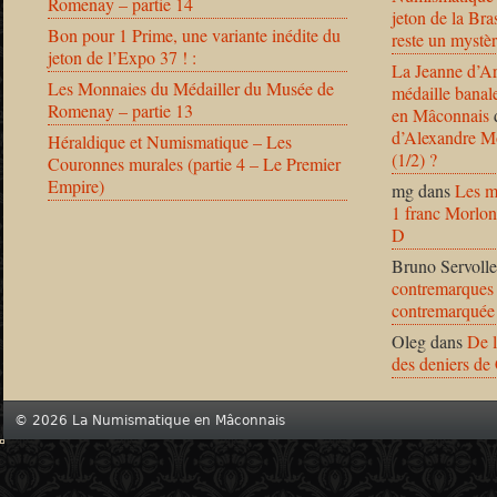
Romenay – partie 14
jeton de la B
Bon pour 1 Prime, une variante inédite du
reste un mystèr
jeton de l’Expo 37 ! :
La Jeanne d’Ar
Les Monnaies du Médailler du Musée de
médaille banal
Romenay – partie 13
en Mâconnais
d’Alexandre Mo
Héraldique et Numismatique – Les
(1/2) ?
Couronnes murales (partie 4 – Le Premier
Empire)
mg
dans
Les m
1 franc Morlon
D
Bruno Servolle
contremarques 
contremarquée
Oleg
dans
De l
des deniers de
© 2026 La Numismatique en Mâconnais