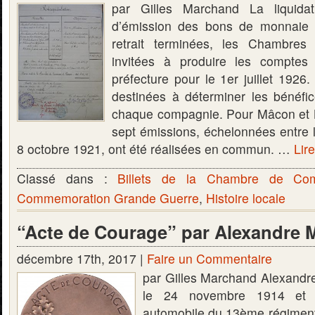
par Gilles Marchand La liquidat
d’émission des bons de monnaie 
retrait terminées, les Chambre
invitées à produire les comptes 
préfecture pour le 1er juillet 1926
destinées à déterminer les bénéfi
chaque compagnie. Pour Mâcon et B
sept émissions, échelonnées entre 
8 octobre 1921, ont été réalisées en commun. …
Lire
Classé dans :
Billets de la Chambre de C
Commemoration Grande Guerre
,
Histoire locale
“Acte de Courage” par Alexandre 
décembre 17th, 2017 |
Faire un Commentaire
par Gilles Marchand Alexandre
le 24 novembre 1914 et a
automobile du 13ème régiment d