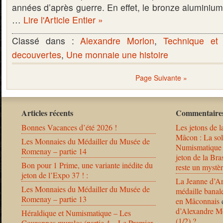
années d’après guerre. En effet, le bronze aluminium 
…
Lire l'Article Entier »
Classé dans :
Alexandre Morlon
,
Technique et
decouvertes
,
Une monnaie une histoire
Page Suivante »
Articles récents
Commentaires
Bonnes Vacances d’été 2026 !
Les jetons de l
Mâcon : La solu
Les Monnaies du Médailler du Musée de
Numismatique
Romenay – partie 14
jeton de la B
Bon pour 1 Prime, une variante inédite du
reste un mystèr
jeton de l’Expo 37 ! :
La Jeanne d’Ar
Les Monnaies du Médailler du Musée de
médaille banal
Romenay – partie 13
en Mâconnais
d’Alexandre Mo
Héraldique et Numismatique – Les
(1/2) ?
Couronnes murales (partie 4 – Le Premier