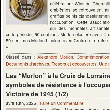
célèbre par Winston Churchi
emblèmes se retrouvaient ai
graffitis peints clandestineme
l’occupation. Cette associati
sur des monnaies artisanale
cette période. 50 centimes Morlon bicolore avec Cro
50 centimes Morlon bicolore avec Croix de Lorrain
»
Classé dans :
Alexandre Morlon
,
Commémoration
Documents d'archives
,
Tresors et decouvertes
,
Une m
Les “Morlon” à la Croix de Lorraine
symboles de résistance à l’occupan
Victoire de 1945 (1/2)
avril 13th, 2025 |
Faire un Commentaire
par gilles Marchand Alors que