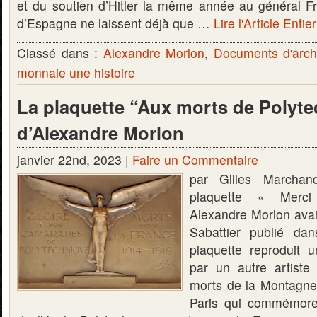
et du soutien d’Hitler la même année au général F
d’Espagne ne laissent déjà que …
Lire l'Article Entie
Classé dans :
Alexandre Morlon
,
Documents d'arch
monnaie une histoire
La plaquette “Aux morts de Polyt
d’Alexandre Morlon
janvier 22nd, 2023 |
Faire un Commentaire
par Gilles Marcha
plaquette « Merci
Alexandre Morlon avai
Sabattier publié dans 
plaquette reproduit 
par un autre artist
morts de la Montagne
Paris qui commémore