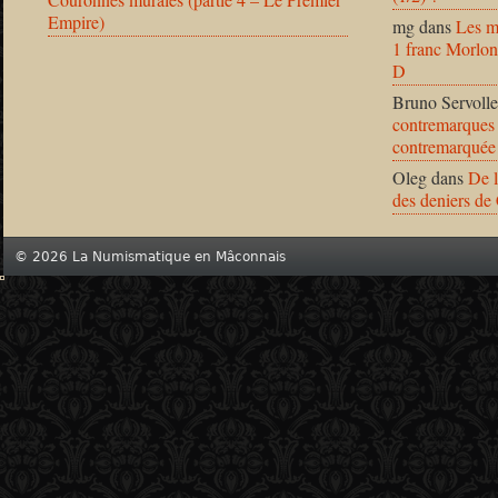
Empire)
mg
dans
Les m
1 franc Morlon
D
Bruno Servolle
contremarques 
contremarquée
Oleg
dans
De l
des deniers de
© 2026 La Numismatique en Mâconnais