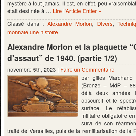
mystère à tout jamais. Il est, en effet, peu vraisemb
était destinée à …
Lire l'Article Entier »
Classé dans :
Alexandre Morlon
,
Divers
,
Techni
monnaie une histoire
Alexandre Morlon et la plaquette 
d’assaut” de 1940. (partie 1/2)
novembre 5th, 2023 |
Faire un Commentaire
par gilles Marchand
(Bronze – MdP – 68
déjà deux années l
obscurcit et le spectr
surface. Le rétabli
militaire obligatoire 
suivi de son réarmem
traité de Versailles, puis de la remilitarisation de 