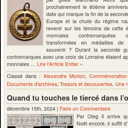
prochainement le 80ème annivers
date qui marque la fin de la secon
Europe et la chute du régime na
revenir sur les témoins de cette
monnaies contremarquées o
transformées en médailles de
souvenir ? Durant la seconde gu
contremarques avec une croix de Lorraine étaient a
monnaies …
Lire l'Article Entier »
Classé dans :
Alexandre Morlon
,
Commémoration
Documents d'archives
,
Tresors et decouvertes
,
Une m
Quand tu touches le tiercé dans l’
décembre 15th, 2024 |
Faire un Commentaire
Par Oleg Il arrive q
Noël encore, il suffit d