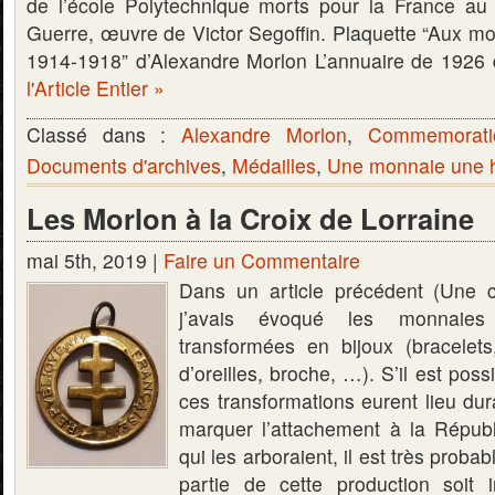
de l’école Polytechnique morts pour la France au
Guerre, œuvre de Victor Segoffin. Plaquette “Aux mo
1914-1918” d’Alexandre Morlon L’annuaire de 1926
l'Article Entier »
Classé dans :
Alexandre Morlon
,
Commemorati
Documents d'archives
,
Médailles
,
Une monnaie une h
Les Morlon à la Croix de Lorraine
mai 5th, 2019 |
Faire un Commentaire
Dans un article précédent (Une co
j’avais évoqué les monnaie
transformées en bijoux (bracelets
d’oreilles, broche, …). S’il est pos
ces transformations eurent lieu dur
marquer l’attachement à la Répub
qui les arboraient, il est très proba
partie de cette production soit 