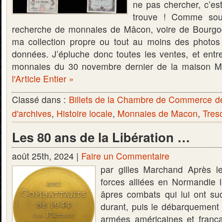
ne pas chercher, c’e
trouve ! Comme souv
recherche de monnaies de Mâcon, voire de Bourgog
ma collection propre ou tout au moins des photos
données. J’épluche donc toutes les ventes, et entre
monnaies du 30 novembre dernier de la maiso
l'Article Entier »
Classé dans :
Billets de la Chambre de Commerce 
d'archives
,
Histoire locale
,
Monnaies de Macon
,
Tres
Les 80 ans de la Libération …
août 25th, 2024 |
Faire un Commentaire
par gilles Marchand Après 
forces alliées en Normandie l
âpres combats qui lui ont s
durant, puis le débarquement
armées américaines et frança