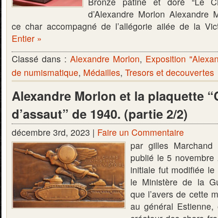
Bronze patiné et doré “Le Ch
d’Alexandre Morlon Alexandre M
ce char accompagné de l’allégorie ailée de la Vi
Entier »
Classé dans :
Alexandre Morlon
,
Exposition "Alexa
de numismatique
,
Médailles
,
Tresors et decouvertes
Alexandre Morlon et la plaquette 
d’assaut” de 1940. (partie 2/2)
décembre 3rd, 2023 |
Faire un Commentaire
par gilles Marchand 
publié le 5 novembr
initiale fut modifiée 
le Ministère de la G
que l’avers de cette m
au général Estienne,