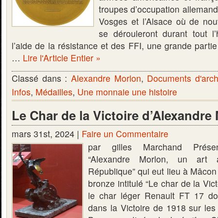
troupes d’occupation allemande
Vosges et l’Alsace où de no
se dérouleront durant tout l
l’aide de la résistance et des FFI, une grande partie 
…
Lire l'Article Entier »
Classé dans :
Alexandre Morlon
,
Documents d'arch
Infos
,
Médailles
,
Une monnaie une histoire
Le Char de la Victoire d’Alexandre
mars 31st, 2024 |
Faire un Commentaire
par gilles Marchand Présen
“Alexandre Morlon, un art
République” qui eut lieu à Mâcon 
bronze intitulé “Le char de la Vic
le char léger Renault FT 17 dont
dans la Victoire de 1918 sur les