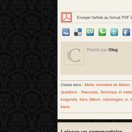
.
Envoyer l'article au format PDF 
Publié par
Oleg
Classé dans :
Atelier monetaire de Macon
,
Questions - Reponses
,
Technique et meta
burgondie
,
franc
,
Mâcon
,
mérovingien
,
or
,
triens
Laisser un commentaire