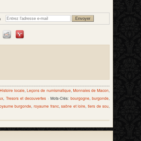
à
Histoire locale
,
Leçons de numismatique
,
Monnaies de Macon
,
ux
,
Tresors et decouvertes
· Mots-Clés:
bourgogne
,
burgonde
,
royaume burgonde
,
royaume franc
,
saône et loire
,
tiers de sou
,