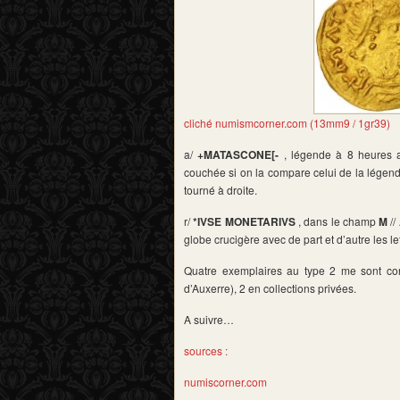
cliché numismcorner.com (13mm9 / 1gr39)
a/
+MATASCONE[-
, légende à 8 heures a
couchée si on la compare celui de la légen
tourné à droite.
r/
*IVSE MONETARIVS
, dans le champ
M
//
globe crucigère avec de part et d’autre les
Quatre exemplaires au type 2 me sont con
d’Auxerre), 2 en collections privées.
A suivre…
sources :
numiscorner.com