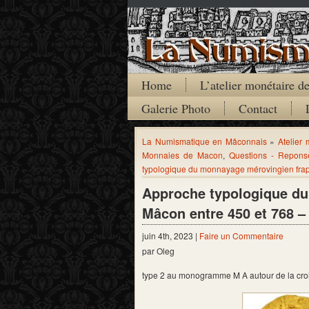
Home
L’atelier monétaire 
Galerie Photo
Contact
La Numismatique en Mâconnais
»
Atelier
Monnaies de Macon
,
Questions - Repons
typologique du monnayage mérovingien frapp
Approche typologique du
Mâcon entre 450 et 768 – 
juin 4th, 2023 |
Faire un Commentaire
par Oleg
type 2 au monogramme M A autour de la croi