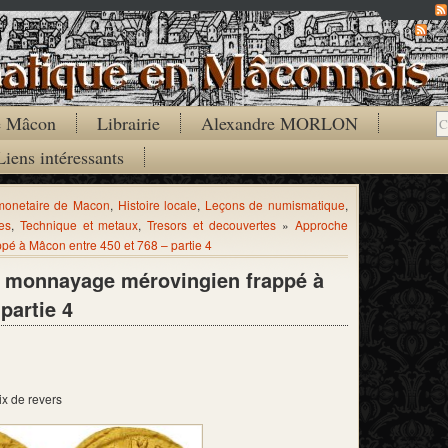
Co
de Mâcon
Librairie
Alexandre MORLON
Liens intéressants
 monetaire de Macon
,
Histoire locale
,
Leçons de numismatique
,
es
,
Technique et metaux
,
Tresors et decouvertes
»
Approche
é à Mâcon entre 450 et 768 – partie 4
 monnayage mérovingien frappé à
partie 4
x de revers