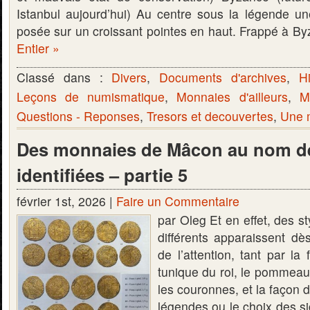
Istanbul aujourd’hui) Au centre sous la légende une
posée sur un croissant pointes en haut. Frappé à 
Entier »
Classé dans :
Divers
,
Documents d'archives
,
Hi
Leçons de numismatique
,
Monnaies d'ailleurs
,
M
Questions - Reponses
,
Tresors et decouvertes
,
Une m
Des monnaies de Mâcon au nom de
identifiées – partie 5
février 1st, 2026 |
Faire un Commentaire
par Oleg Et en effet, des s
différents apparaissent dè
de l’attention, tant par la
tunique du roi, le pommeau 
les couronnes, et la façon de
légendes ou le choix des s