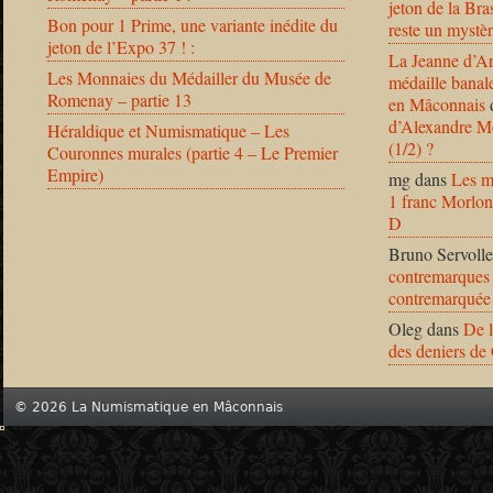
jeton de la B
Bon pour 1 Prime, une variante inédite du
reste un mystèr
jeton de l’Expo 37 ! :
La Jeanne d’Ar
Les Monnaies du Médailler du Musée de
médaille banal
Romenay – partie 13
en Mâconnais
d’Alexandre Mo
Héraldique et Numismatique – Les
(1/2) ?
Couronnes murales (partie 4 – Le Premier
Empire)
mg
dans
Les m
1 franc Morlon
D
Bruno Servolle
contremarques 
contremarquée
Oleg
dans
De l
des deniers de
© 2026 La Numismatique en Mâconnais