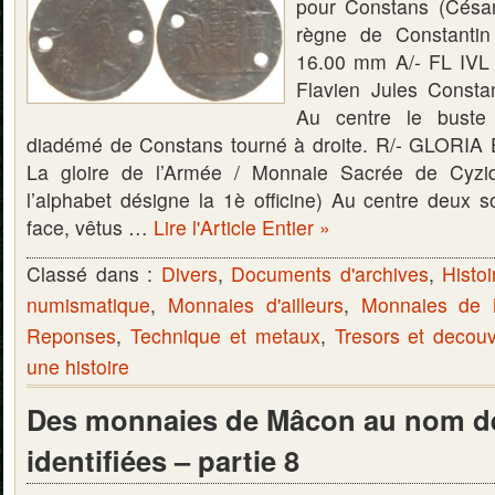
pour Constans (Césa
règne de Constantin
16.00 mm A/- FL I
Flavien Jules Consta
Au centre le buste 
diadémé de Constans tourné à droite. R/- GLOR
La gloire de l’Armée / Monnaie Sacrée de Cyzi
l’alphabet désigne la 1è officine) Au centre deux s
face, vêtus …
Lire l'Article Entier »
Classé dans :
Divers
,
Documents d'archives
,
Histoi
numismatique
,
Monnaies d'ailleurs
,
Monnaies de
Reponses
,
Technique et metaux
,
Tresors et decou
une histoire
Des monnaies de Mâcon au nom de
identifiées – partie 8