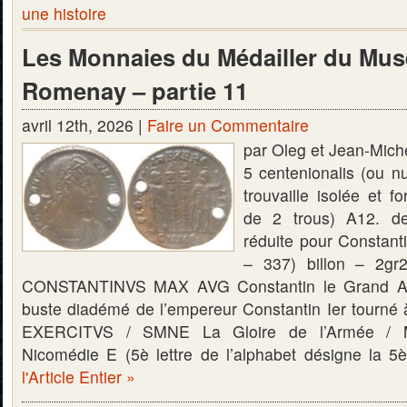
une histoire
Les Monnaies du Médailler du Mus
Romenay – partie 11
avril 12th, 2026 |
Faire un Commentaire
par Oleg et Jean-Mic
5 centenionalis (ou
trouvaille isolée et f
de 2 trous) A12. de 
réduite pour Constant
– 337) billon – 2g
CONSTANTINVS MAX AVG Constantin le Grand Au
buste diadémé de l’empereur Constantin Ier tourné 
EXERCITVS / SMNE La Gloire de l’Armée / 
Nicomédie E (5è lettre de l’alphabet désigne la 5
l'Article Entier »