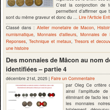
C’est la conjonction de t
permettent d’affirmer que t
sont du même graveur et donc du …
Lire l'Article Ent
Classé dans :
Atelier monetaire de Macon
,
Histoi
numismatique
,
Monnaies d'ailleurs
,
Monnaies de
Reponses
,
Technique et metaux
,
Tresors et decou
une histoire
Des monnaies de Mâcon au nom de
identifiées – partie 4
décembre 21st, 2025 |
Faire un Commentaire
par Oleg Ce critère d
ainsi l’amplitude d
éliminant de facto les
les monnaies noires
totalement dépourv