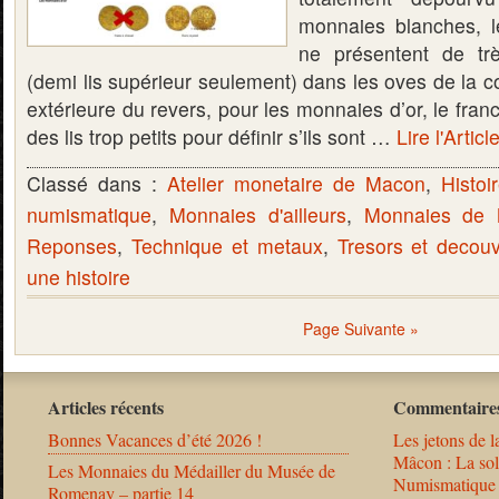
monnaies blanches, l
ne présentent de très
(demi lis supérieur seulement) dans les oves de la 
extérieure du revers, pour les monnaies d’or, le fran
des lis trop petits pour définir s’ils sont …
Lire l'Articl
Classé dans :
Atelier monetaire de Macon
,
Histoi
numismatique
,
Monnaies d'ailleurs
,
Monnaies de
Reponses
,
Technique et metaux
,
Tresors et decou
une histoire
Page Suivante »
Articles récents
Commentaires
Bonnes Vacances d’été 2026 !
Les jetons de l
Mâcon : La solu
Les Monnaies du Médailler du Musée de
Numismatique
Romenay – partie 14