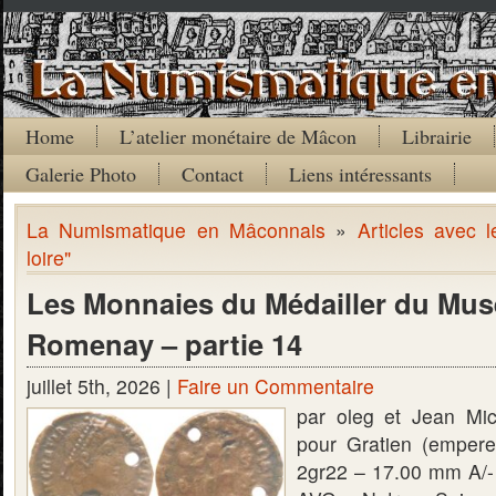
Home
L’atelier monétaire de Mâcon
Librairie
Galerie Photo
Contact
Liens intéressants
La Numismatique en Mâconnais
»
Articles avec 
loire"
Les Monnaies du Médailler du Mus
Romenay – partie 14
juillet 5th, 2026 |
Faire un Commentaire
par oleg et Jean Mi
pour Gratien (emper
2gr22 – 17.00 mm A