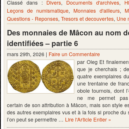
Classé dans :
Divers
,
Documents d'archives
,
Hi
Leçons de numismatique
,
Monnaies d'ailleurs
,
M
Questions - Reponses
,
Tresors et decouvertes
,
Une m
Des monnaies de Mâcon au nom de
identifiées – partie 6
mars 29th, 2026 |
Faire un Commentaire
par Oleg Et finalement
que je cherchais ; d
quatre exemplaires du
une trentaine de fran
obole tournois, dont l
ne me permet pas 
certain de son attribution à Mâcon, mais son style est 
des autres exemplaires vus et à la fois si proche du
l’on peut se permettre …
Lire l'Article Entier »