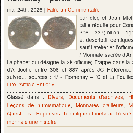
mai 24th, 2026 |
Faire un Commentaire
par oleg et Jean Mich
taille réduite pour Co
306 – 337) billon – 1
et descriptif identiqu
sauf l’atelier et l’of
/ Monnaie sacrée d’Ant
l’alphabet qui désigne la 2è officine) Frappé dans la 2è
d’Antioche entre 306 et 337 après JC Référenc
suivre… sources : 1/ « Romenay – (S et L) Fouill
Lire l'Article Entier »
Classé dans :
Divers
,
Documents d'archives
,
Hi
Leçons de numismatique
,
Monnaies d'ailleurs
,
M
Questions - Reponses
,
Technique et metaux
,
Tresors
monnaie une histoire