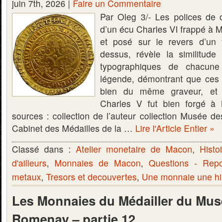
juin 7th, 2026 |
Faire un Commentaire
Par Oleg 3/- Les polices de 
d’un écu Charles VI frappé à 
et posé sur le revers d’un 
dessus, révèle la similitude 
typographiques de chacune
légende, démontrant que ces
bien du même graveur, et 
Charles V fut bien forgé à
sources : collection de l’auteur collection Musée d
Cabinet des Médailles de la …
Lire l'Article Entier »
Classé dans :
Atelier monetaire de Macon
,
Histo
d'ailleurs
,
Monnaies de Macon
,
Questions - Rep
metaux
,
Tresors et decouvertes
,
Une monnaie une hi
Les Monnaies du Médailler du Mus
Romenay – partie 12