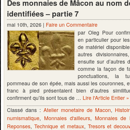
Des monnaies de Mâcon au nom de
identifiées – partie 7
mai 10th, 2026 |
Faire un Commentaire
par Oleg Pour confir
en particulier pour le
de matériel disponible
autres divisionnaire
ensuite sur d’autres d
comme la façon de fai
ponctuations, la t
pommeau de son épée, mais aussi les couronnes, e
franc à pied présentaient bien d’autres similit
confirment qu’ils sont tous de …
Lire l'Article Entier »
Classé dans :
Atelier monetaire de Macon
,
Histoi
numismatique
,
Monnaies d'ailleurs
,
Monnaies de
Reponses
,
Technique et metaux
,
Tresors et decou