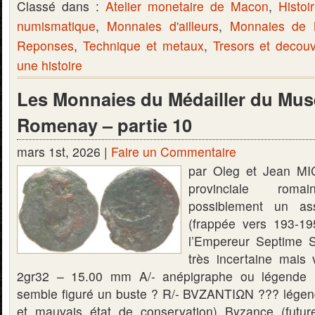
Classé dans :
Atelier monetaire de Macon
,
Histoi
numismatique
,
Monnaies d'ailleurs
,
Monnaies de
Reponses
,
Technique et metaux
,
Tresors et decou
une histoire
Les Monnaies du Médailler du Mus
Romenay – partie 10
mars 1st, 2026 |
Faire un Commentaire
par Oleg et Jean M
provinciale rom
possiblement un as
(frappée vers 193-1
l’Empereur Septime Sé
très incertaine mais
2gr32 – 15.00 mm A/- anépigraphe ou légende il
semble figuré un buste ? R/- BVZANTIΩN ??? légende 
et mauvais état de conservation) Byzance (future