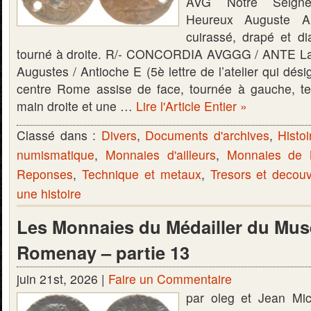
AVG Notre Seigne
Heureux Auguste A
cuirassé, drapé et 
tourné à droite. R/- CONCORDIA AVGGG / ANTE La
Augustes / Antioche E (5è lettre de l’atelier qui dési
centre Rome assise de face, tournée à gauche, te
main droite et une …
Lire l'Article Entier »
Classé dans :
Divers
,
Documents d'archives
,
Histoi
numismatique
,
Monnaies d'ailleurs
,
Monnaies de
Reponses
,
Technique et metaux
,
Tresors et decou
une histoire
Les Monnaies du Médailler du Mus
Romenay – partie 13
juin 21st, 2026 |
Faire un Commentaire
par oleg et Jean Mi