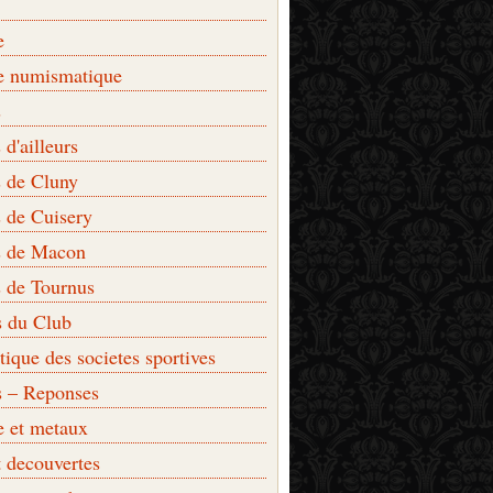
e
e numismatique
s
d'ailleurs
 de Cluny
 de Cuisery
 de Macon
 de Tournus
s du Club
que des societes sportives
s – Reponses
e et metaux
t decouvertes