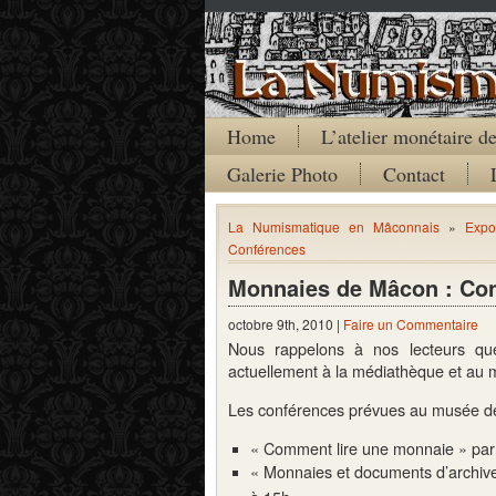
Home
L’atelier monétaire 
Galerie Photo
Contact
La Numismatique en Mâconnais
»
Expo
Conférences
Monnaies de Mâcon : Co
octobre 9th, 2010 |
Faire un Commentaire
Nous rappelons à nos lecteurs qu
actuellement à la médiathèque et au
Les conférences prévues au musée des 
« Comment lire une monnaie » par
« Monnaies et documents d’archiv
à 15h