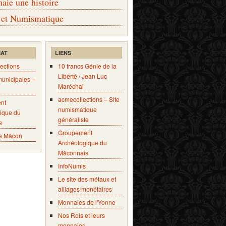
ie une histoire
 et Numismatique
IAT
LIENS
ections
10 francs Génie de la
Liberté / Jean Luc
municipales –
Maréchal
acmecollections – Site
nt
numismatique
ique du
généraliste
s
Groupement
e Mâcon
Archéologique du
Mâconnais
InfoNumis
Le site des métaux et
alliages monétaires
Monnaies de l'Yonne
Nos Rois et leurs
monnaies