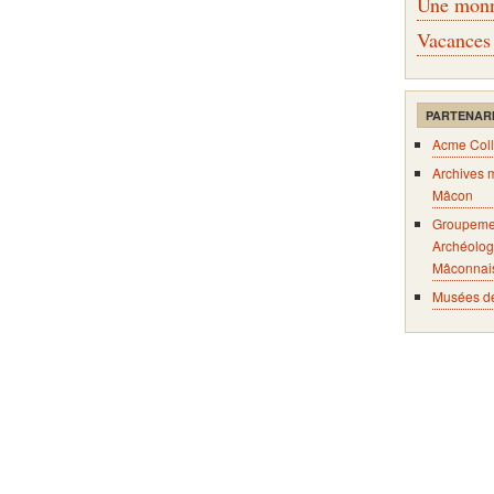
Une monna
Vacances
PARTENAR
Acme Coll
Archives 
Mâcon
Groupeme
Archéolog
Mâconnai
Musées d