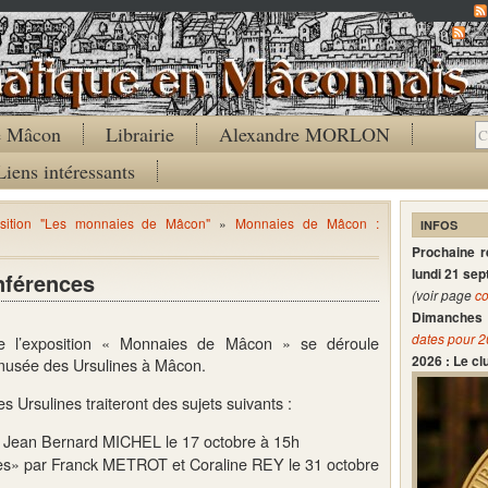
Co
de Mâcon
Librairie
Alexandre MORLON
Liens intéressants
sition "Les monnaies de Mâcon"
»
Monnaies de Mâcon :
INFOS
Prochaine 
lundi 21 se
nférences
(voir page
co
Dimanches 
dates pour 
e l’exposition « Monnaies de Mâcon » se déroule
2026 : Le c
 musée des Ursulines à Mâcon.
Ursulines traiteront des sujets suivants :
 Jean Bernard MICHEL le 17 octobre à 15h
es» par Franck METROT et Coraline REY le 31 octobre