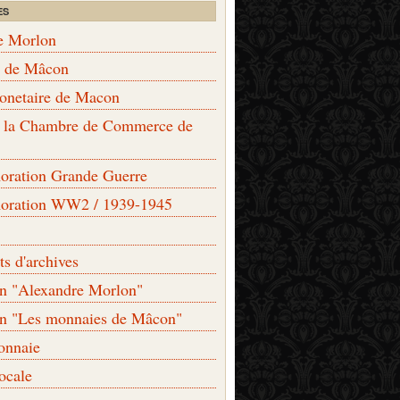
ES
e Morlon
s de Mâcon
monetaire de Macon
de la Chambre de Commerce de
ation Grande Guerre
ration WW2 / 1939-1945
s d'archives
on "Alexandre Morlon"
on "Les monnaies de Mâcon"
onnaie
locale