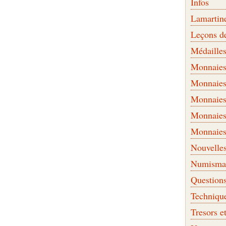
Infos
Lamartin
Leçons d
Médaille
Monnaies 
Monnaies
Monnaies
Monnaies
Monnaies
Nouvelle
Numismati
Question
Techniqu
Tresors e