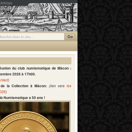
Articles
mmentaires
réunion du club numismatique de Mâcon :
ptembre 2026 à 17h00.
ntact
)
de la Collection à Mâcon:
(lien vers
les
2026
)
lub Numismatique a 50 ans !