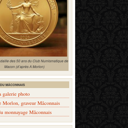
édaille des 50 ans du Club Numismatique de
Macon (d’après A Morlon)
 DU MÂCONNAIS
a galerie photo
e Morlon, graveur Mâconnais
 du monnayage Mâconnais