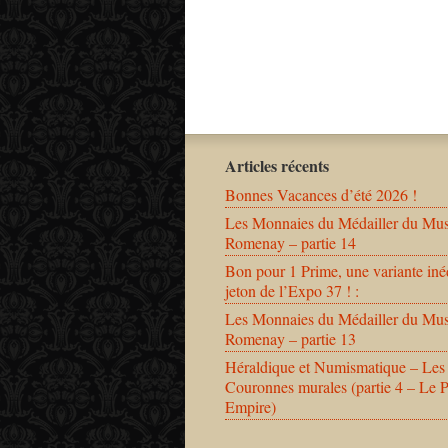
Articles récents
Bonnes Vacances d’été 2026 !
Les Monnaies du Médailler du Mu
Romenay – partie 14
Bon pour 1 Prime, une variante iné
jeton de l’Expo 37 ! :
Les Monnaies du Médailler du Mu
Romenay – partie 13
Héraldique et Numismatique – Les
Couronnes murales (partie 4 – Le 
Empire)