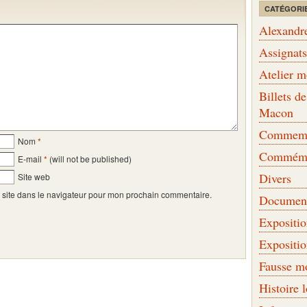
CATÉGORI
Alexandr
Assignat
Atelier 
Billets 
Macon
Commemor
Nom
*
Commémo
E-mail
*
(will not be published)
Divers
Site web
 site dans le navigateur pour mon prochain commentaire.
Document
Expositi
Expositi
Fausse m
Histoire 