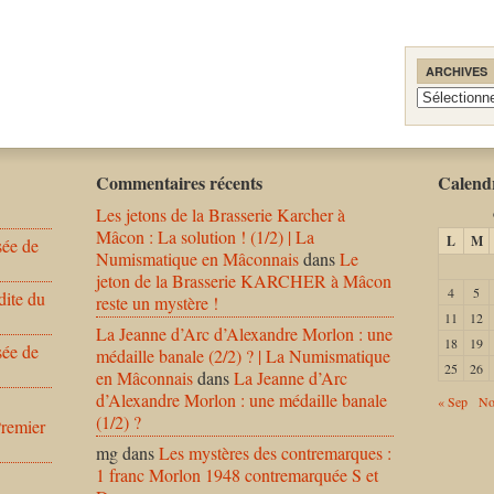
ARCHIVES
Archives
Commentaires récents
Calendr
Les jetons de la Brasserie Karcher à
Mâcon : La solution ! (1/2) | La
L
M
sée de
Numismatique en Mâconnais
dans
Le
jeton de la Brasserie KARCHER à Mâcon
4
5
dite du
reste un mystère !
11
12
La Jeanne d’Arc d’Alexandre Morlon : une
18
19
sée de
médaille banale (2/2) ? | La Numismatique
25
26
en Mâconnais
dans
La Jeanne d’Arc
d’Alexandre Morlon : une médaille banale
« Sep
No
(1/2) ?
Premier
mg
dans
Les mystères des contremarques :
1 franc Morlon 1948 contremarquée S et