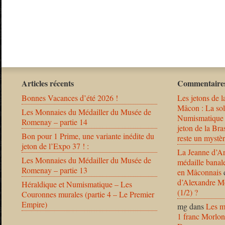
Articles récents
Commentaires
Bonnes Vacances d’été 2026 !
Les jetons de l
Mâcon : La solu
Les Monnaies du Médailler du Musée de
Numismatique
Romenay – partie 14
jeton de la B
Bon pour 1 Prime, une variante inédite du
reste un mystèr
jeton de l’Expo 37 ! :
La Jeanne d’Ar
Les Monnaies du Médailler du Musée de
médaille banal
Romenay – partie 13
en Mâconnais
d’Alexandre Mo
Héraldique et Numismatique – Les
(1/2) ?
Couronnes murales (partie 4 – Le Premier
Empire)
mg
dans
Les m
1 franc Morlon